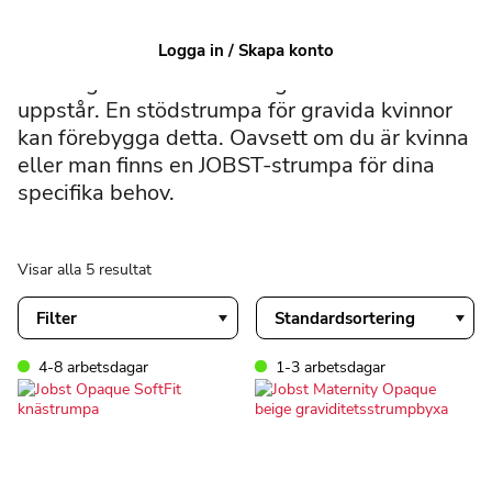
att öka blodcirkulationen vilket minskar risken
för blodproppar. Är du gravid ska du tänka på
Logga in / Skapa konto
att graviditeten ökar risken för venösa
störningar och det är vanligt att åderbråck
uppstår. En stödstrumpa för gravida kvinnor
kan förebygga detta. Oavsett om du är kvinna
eller man finns en JOBST-strumpa för dina
specifika behov.
Visar alla 5 resultat
Filter
4-8 arbetsdagar
1-3 arbetsdagar