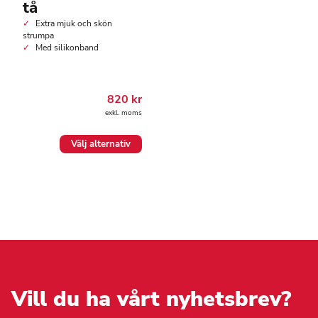
tå
Extra mjuk och skön
strumpa
Med silikonband
820
kr
exkl. moms
Den
Välj alternativ
här
produkten
har
flera
varianter.
De
olika
alternativen
kan
väljas
på
Vill du ha vårt nyhetsbrev?
produktsidan