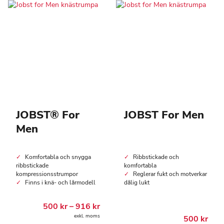
De
kan
olika
väljas
alternativen
på
kan
produktsidan
väljas
på
produktsidan
JOBST® For
JOBST For Men
Men
Komfortabla och snygga
Ribbstickade och
ribbstickade
komfortabla
kompressionsstrumpor
Reglerar fukt och motverkar
Finns i knä- och lårmodell
dålig lukt
Prisintervall:
500
kr
–
916
kr
500.00 kr
exkl. moms
500
kr
till