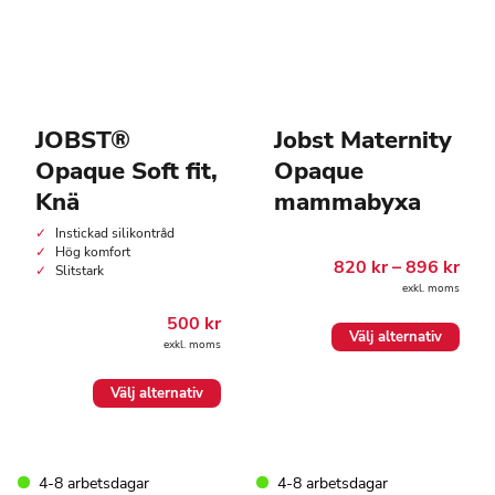
JOBST®
Jobst Maternity
Opaque Soft fit,
Opaque
Knä
mammabyxa
Instickad silikontråd
Hög komfort
Pris
820
kr
–
896
kr
Slitstark
820.
exkl. moms
till
896.
500
kr
Den
Välj alternativ
exkl. moms
här
produkten
Den
har
Välj alternativ
här
flera
produkten
varianter.
har
De
flera
olika
4-8 arbetsdagar
4-8 arbetsdagar
varianter.
alternativen