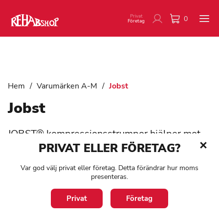
Privat
0
Företag
Hem
/
Varumärken A-M
/
Jobst
Jobst
JOBST® kompressionsstrumpor hjälper mot
trötta, tunga, värkande, oroliga ben och
PRIVAT ELLER FÖRETAG?
förebygger svullnad samt smärtor i fot, fotled
Var god välj privat eller företag. Detta förändrar hur moms
och ben. Dessutom är de viktiga vid
presenteras.
behandling av lymfatiska och venösa
sjukdomar.
Privat
Företag
När du är på resa hjälper JOBST Travel Sock