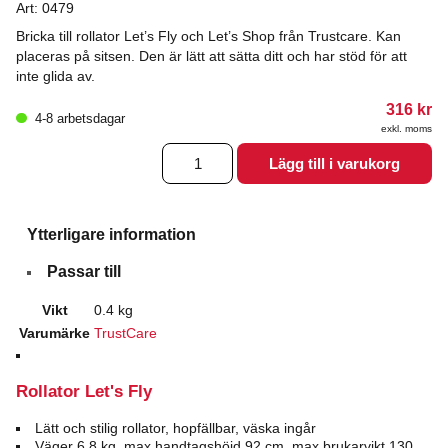
Art:
0479
Bricka till rollator Let’s Fly och Let’s Shop från Trustcare. Kan
placeras på sitsen. Den är lätt att sätta ditt och har stöd för att
inte glida av.
316
kr
4-8 arbetsdagar
exkl. moms
Bricka
Lägg till i varukorg
till
rollator
Let's
Fly
Ytterligare information
och
Let's
Passar till
Shop
mängd
Vikt
0.4 kg
Varumärke
TrustCare
Rollator Let's Fly
Lätt och stilig rollator, hopfällbar, väska ingår
Väger 6,8 kg, max handtagshöjd 92 cm, max brukarvikt 130