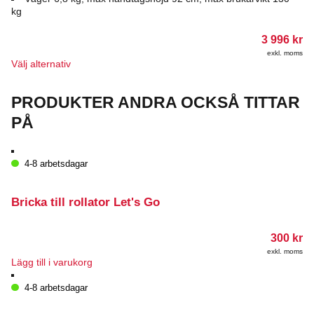
kg
3 996
kr
exkl. moms
Den
Välj alternativ
här
produkten
PRODUKTER ANDRA OCKSÅ TITTAR
har
flera
PÅ
varianter.
De
olika
4-8 arbetsdagar
alternativen
kan
väljas
Bricka till rollator Let's Go
på
produktsidan
300
kr
exkl. moms
Lägg till i varukorg
4-8 arbetsdagar