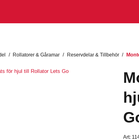
del
/
Rollatorer & Gåramar
/
Reservdelar & Tillbehör
/
Monte
Mo
hj
G
Art:
11