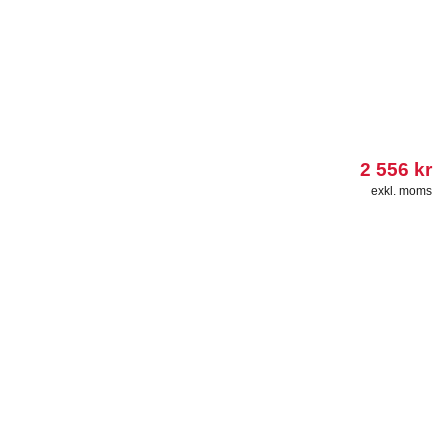
2 556
kr
exkl. moms