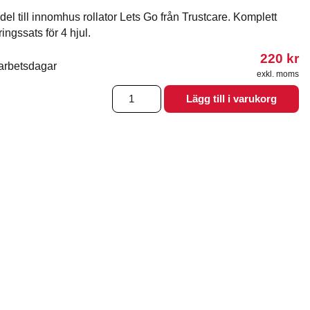
el till innomhus rollator Lets Go från Trustcare. Komplett
ingssats för 4 hjul.
220
kr
arbetsdagar
exkl. moms
Monterringssats
Lägg till i varukorg
för
hjul
till
Rollator
Lets
Go
mängd