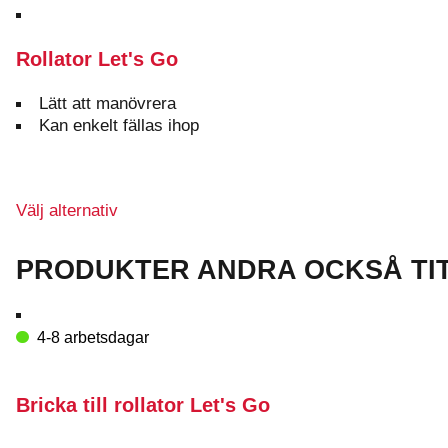
Rollator Let's Go
Lätt att manövrera
Kan enkelt fällas ihop
Den
Välj alternativ
här
produkten
PRODUKTER ANDRA OCKSÅ TI
har
flera
varianter.
4-8 arbetsdagar
De
olika
alternativen
Bricka till rollator Let's Go
kan
väljas