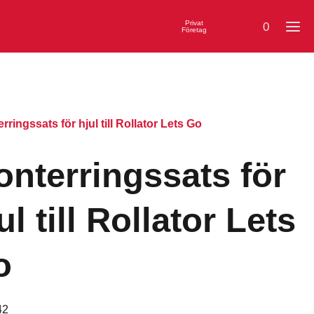
Privat
0
Företag
rringssats för hjul till Rollator Lets Go
nterringssats för
ul till Rollator Lets
o
42