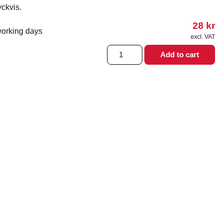
yckvis.
28
kr
working days
excl. VAT
Skruv
Add to cart
till
Kowskykrycka
quantity