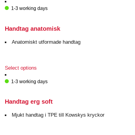
product
has
1-3 working days
multiple
variants.
The
Handtag anatomisk
options
may
Anatomiskt utformade handtag
be
chosen
on
the
This
Select options
product
product
page
has
1-3 working days
multiple
variants.
The
Handtag erg soft
options
may
Mjukt handtag i TPE till Kowskys kryckor
be
chosen
on