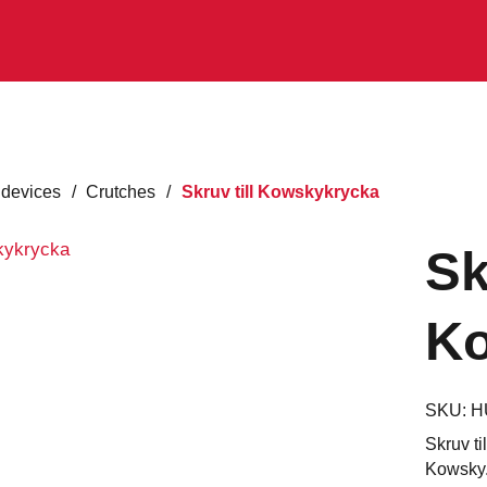
 devices
/
Crutches
/
Skruv till Kowskykrycka
Sk
Ko
SKU:
H
Skruv t
Kowsky.