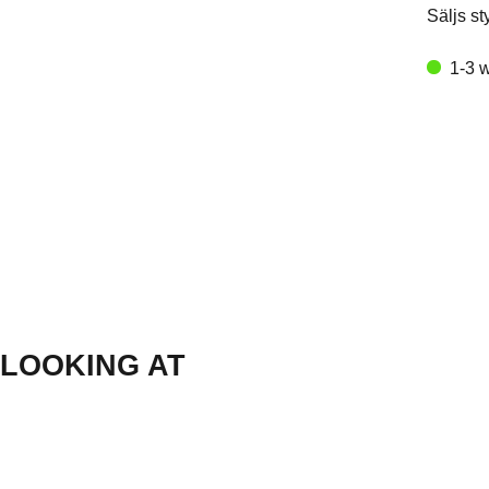
Säljs st
1-3 
LOOKING AT