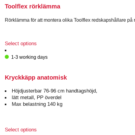
Toolflex rörklämma
Rörklämma för att montera olika Toolflex redskapshållare på 
This
Select options
product
has
1-3 working days
multiple
variants.
The
Kryckkäpp anatomisk
options
may
Höjdjusterbar 76-96 cm handtagshöjd,
be
lätt metall, PP överdel
chosen
Max belastning 140 kg
on
the
product
page
This
Select options