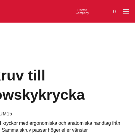
Private
0
Company
ruv till
wskykrycka
UM15
ill kryckor med ergonomiska och anatomiska handtag från
 Samma skruv passar höger eller vänster.