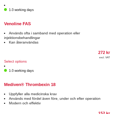
1-3 working days
Venoline FAS
Används ofta i samband med operation eller
injektionsbehandlingar
Kan återanvändas
272
kr
excl. VAT
This
Select options
product
has
1-3 working days
multiple
variants.
The
Mediven® Thrombexin 18
options
may
Uppfyller alla medicinska krav
be
Används med fördel även före, under och efter operation
chosen
Modern och effektiv
on
the
152
kr