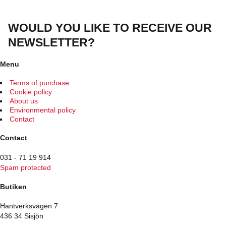
product
product
has
page
multiple
WOULD YOU LIKE TO RECEIVE OUR
variants.
The
NEWSLETTER?
options
may
be
Menu
chosen
on
Terms of purchase
the
Cookie policy
product
About us
page
Environmental policy
Contact
Contact
031 - 71 19 914
Spam protected
Butiken
Hantverksvägen 7
436 34 Sisjön