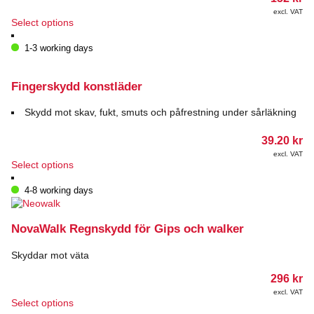
product
excl. VAT
page
This
Select options
product
has
1-3 working days
multiple
variants.
The
Fingerskydd konstläder
options
may
Skydd mot skav, fukt, smuts och påfrestning under sårläkning
be
chosen
39.20
kr
on
excl. VAT
the
This
Select options
product
product
page
has
4-8 working days
multiple
variants.
The
NovaWalk Regnskydd för Gips och walker
options
may
Skyddar mot väta
be
chosen
296
kr
on
excl. VAT
This
the
Select options