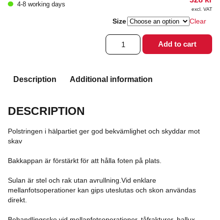
4-8 working days
excl. VAT
Size
Clear
Postoperativ
Add to cart
sko
herr
quantity
Description
Additional information
DESCRIPTION
Polstringen i hälpartiet ger god bekvämlighet och skyddar mot
skav
Bakkappan är förstärkt för att hålla foten på plats.
Sulan är stel och rak utan avrullning.Vid enklare
mellanfotsoperationer kan gips uteslutas och skon användas
direkt.
Behandlingssko vid mellanfotsoperationer, tåfrakturer, hallux