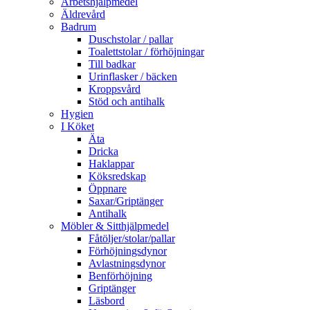
Arbetshjälpmedel
Äldrevård
Badrum
Duschstolar / pallar
Toalettstolar / förhöjningar
Till badkar
Urinflasker / bäcken
Kroppsvård
Stöd och antihalk
Hygien
I Köket
Äta
Dricka
Haklappar
Köksredskap
Öppnare
Saxar/Griptänger
Antihalk
Möbler & Sitthjälpmedel
Fåtöljer/stolar/pallar
Förhöjningsdynor
Avlastningsdynor
Benförhöjning
Griptänger
Läsbord