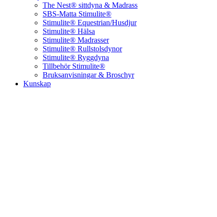
The Nest® sittdyna & Madrass
SBS-Matta Stimulite®
Stimulite® Equestrian/Husdjur
Stimulite® Hälsa
Stimulite® Madrasser
Stimulite® Rullstolsdynor
Stimulite® Ryggdyna
Tillbehör Stimulite®
Bruksanvisningar & Broschyr
Kunskap