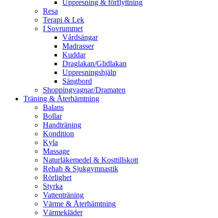
Uppresning & förflyttning
Resa
Terapi & Lek
I Sovrummet
Vårdsängar
Madrasser
Kuddar
Draglakan/Glidlakan
Uppresningshjälp
Sängbord
Shoppingvagnar/Dramaten
Träning & Återhämtning
Balans
Bollar
Handträning
Kondition
Kyla
Massage
Naturläkemedel & Kosttillskott
Rehab & Sjukgymnastik
Rörlighet
Styrka
Vattenträning
Värme & Återhämtning
Värmekläder