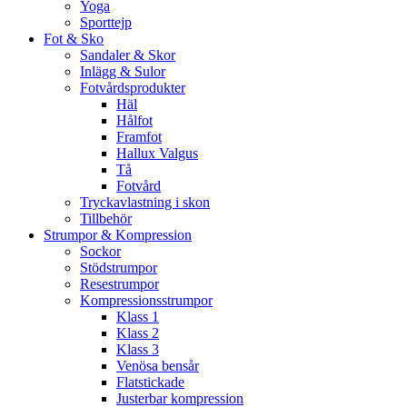
Yoga
Sporttejp
Fot & Sko
Sandaler & Skor
Inlägg & Sulor
Fotvårdsprodukter
Häl
Hålfot
Framfot
Hallux Valgus
Tå
Fotvård
Tryckavlastning i skon
Tillbehör
Strumpor & Kompression
Sockor
Stödstrumpor
Resestrumpor
Kompressionsstrumpor
Klass 1
Klass 2
Klass 3
Venösa bensår
Flatstickade
Justerbar kompression