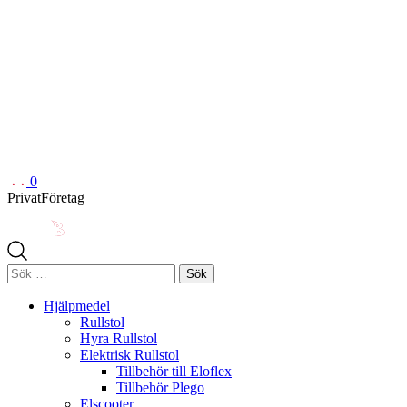
0
Privat
Företag
Sök
efter:
Hjälpmedel
Rullstol
Hyra Rullstol
Elektrisk Rullstol
Tillbehör till Eloflex
Tillbehör Plego
Elscooter