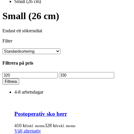
Small (26 cm)
Small (26 cm)
Endast ett sökresultat
Filter
Filtrera på pris
Min
Max
pris
pris
Filtrera
4-8 arbetsdagar
Postoperativ sko herr
410
kr
328
kr
inkl. moms
exkl. moms
Den
Välj alternativ