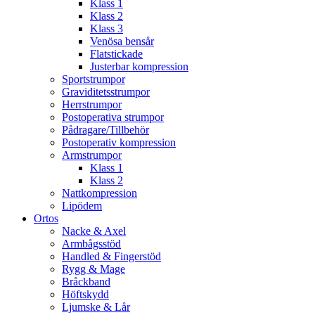
Klass 1
Klass 2
Klass 3
Venösa bensår
Flatstickade
Justerbar kompression
Sportstrumpor
Graviditetsstrumpor
Herrstrumpor
Postoperativa strumpor
Pådragare/Tillbehör
Postoperativ kompression
Armstrumpor
Klass 1
Klass 2
Nattkompression
Lipödem
Ortos
Nacke & Axel
Armbågsstöd
Handled & Fingerstöd
Rygg & Mage
Bråckband
Höftskydd
Ljumske & Lår