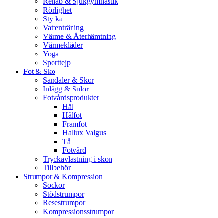
Rehab & Sjukgymnastik
Rörlighet
Styrka
Vattenträning
Värme & Återhämtning
Värmekläder
Yoga
Sporttejp
Fot & Sko
Sandaler & Skor
Inlägg & Sulor
Fotvårdsprodukter
Häl
Hålfot
Framfot
Hallux Valgus
Tå
Fotvård
Tryckavlastning i skon
Tillbehör
Strumpor & Kompression
Sockor
Stödstrumpor
Resestrumpor
Kompressionsstrumpor