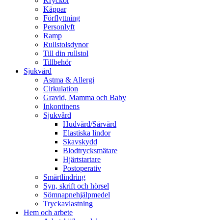
Kryckor
Käppar
Förflyttning
Personlyft
Ramp
Rullstolsdynor
Till din rullstol
Tillbehör
Sjukvård
Astma & Allergi
Cirkulation
Gravid, Mamma och Baby
Inkontinens
Sjukvård
Hudvård/Sårvård
Elastiska lindor
Skavskydd
Blodtrycksmätare
Hjärtstartare
Postoperativ
Smärtlindring
Syn, skrift och hörsel
Sömnapnehjälpmedel
Tryckavlastning
Hem och arbete