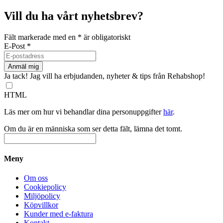
här
produkten
Vill du ha vårt nyhetsbrev?
har
flera
Fält markerade med en
*
är obligatoriskt
varianter.
E-Post
*
De
olika
alternativen
kan
Ja tack! Jag vill ha erbjudanden, nyheter & tips från Rehabshop!
väljas
på
HTML
produktsidan
Läs mer om hur vi behandlar dina personuppgifter
här
.
Om du är en människa som ser detta fält, lämna det tomt.
Meny
Om oss
Cookiepolicy
Miljöpolicy
Köpvillkor
Kunder med e-faktura
Kontakt