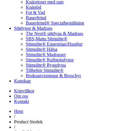
Knäortoser med ram
Knästöd
Fot & Vad
Bauerfeind
Bauerfeind® Specialbeställning
Sittdynor & Madrass
The Nest® sittdyna & Madrass
SBS-Matta Stimulite®
Stimulite® Equestrian/Husdjur
Stimulite® Hälsa
Stimulite® Madrasser
Stimulite® Rullstolsdynor
Stimulite® Ryggdyna
Tillbehör Stimulite®
Bruksanvisningar & Broschyr
Kunskap
Köpvillkor
Om oss
Kontakt
Hem
/
Product Storlek
/