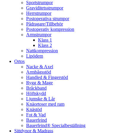
Sportstrumpor
Graviditetsstrumpor
Herrstrumpor
Postoperativa strumpor
Pådragare/Tillbehör
Postoperativ kompression
Armstrumpor
Klass 1
Klass 2
Nattkompression
Lipödem
Ortos
Nacke & Axel
Armbågsstöd
Handled & Fingerstöd
Rygg & Mage
Bråckband
Höftskydd
Ljumske & Lår
Knäortoser med ram
Knästöd
Fot & Vad
Bauerfeind
Bauerfeind® Specialbeställning
Sittdynor & Madrass