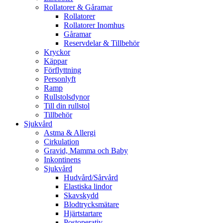
Rollatorer & Gåramar
Rollatorer
Rollatorer Inomhus
Gåramar
Reservdelar & Tillbehör
Kryckor
Käppar
Förflyttning
Personlyft
Ramp
Rullstolsdynor
Till din rullstol
Tillbehör
Sjukvård
Astma & Allergi
Cirkulation
Gravid, Mamma och Baby
Inkontinens
Sjukvård
Hudvård/Sårvård
Elastiska lindor
Skavskydd
Blodtrycksmätare
Hjärtstartare
Postoperativ