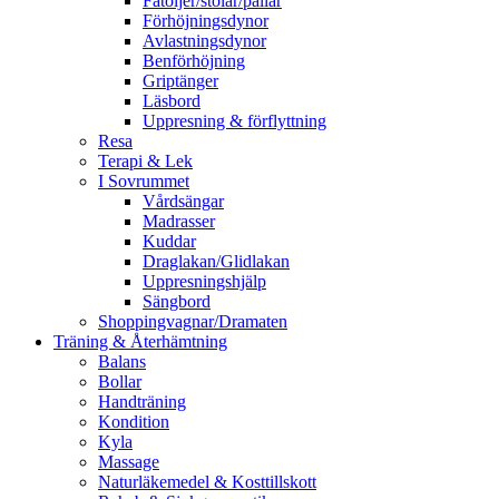
Fåtöljer/stolar/pallar
Förhöjningsdynor
Avlastningsdynor
Benförhöjning
Griptänger
Läsbord
Uppresning & förflyttning
Resa
Terapi & Lek
I Sovrummet
Vårdsängar
Madrasser
Kuddar
Draglakan/Glidlakan
Uppresningshjälp
Sängbord
Shoppingvagnar/Dramaten
Träning & Återhämtning
Balans
Bollar
Handträning
Kondition
Kyla
Massage
Naturläkemedel & Kosttillskott