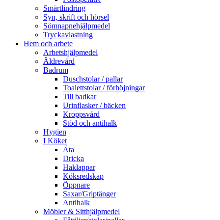
Smärtlindring
Syn, skrift och hörsel
Sömnapnehjälpmedel
Tryckavlastning
Hem och arbete
Arbetshjälpmedel
Äldrevård
Badrum
Duschstolar / pallar
Toalettstolar / förhöjningar
Till badkar
Urinflasker / bäcken
Kroppsvård
Stöd och antihalk
Hygien
I Köket
Äta
Dricka
Haklappar
Köksredskap
Öppnare
Saxar/Griptänger
Antihalk
Möbler & Sitthjälpmedel