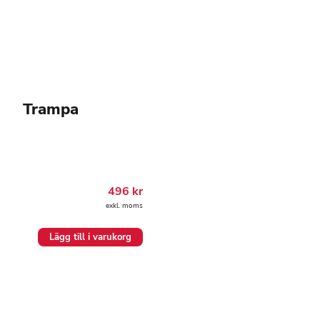
produktsidan
Trampa
496
kr
exkl. moms
Lägg till i varukorg