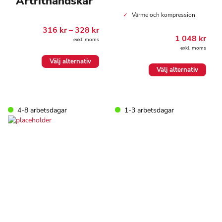
Artrithandskar
Värme och kompression
Prisintervall:
316
kr
–
328
kr
316.00 kr
1 048
kr
exkl. moms
till
exkl. moms
328.00 kr
Den
Välj alternativ
Den
här
Välj alternativ
här
produkten
produkten
har
har
flera
flera
varianter.
4-8 arbetsdagar
1-3 arbetsdagar
varianter.
De
De
olika
olika
alternativen
alternativen
kan
kan
väljas
väljas
på
på
produktsidan
produktsidan