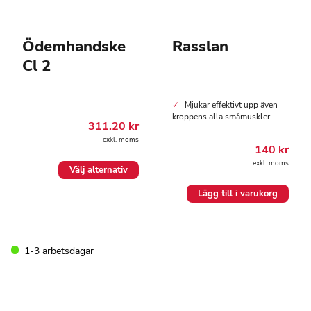
Ödemhandske
Rasslan
Cl 2
Mjukar effektivt upp även
kroppens alla småmuskler
311.20
kr
exkl. moms
140
kr
exkl. moms
Den
Välj alternativ
här
produkten
Lägg till i varukorg
har
flera
varianter.
De
1-3 arbetsdagar
olika
alternativen
kan
väljas
på