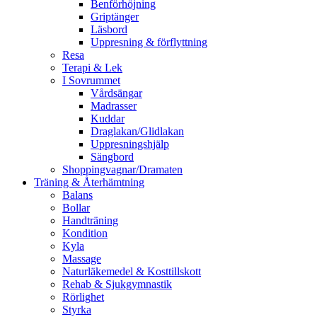
Benförhöjning
Griptänger
Läsbord
Uppresning & förflyttning
Resa
Terapi & Lek
I Sovrummet
Vårdsängar
Madrasser
Kuddar
Draglakan/Glidlakan
Uppresningshjälp
Sängbord
Shoppingvagnar/Dramaten
Träning & Återhämtning
Balans
Bollar
Handträning
Kondition
Kyla
Massage
Naturläkemedel & Kosttillskott
Rehab & Sjukgymnastik
Rörlighet
Styrka