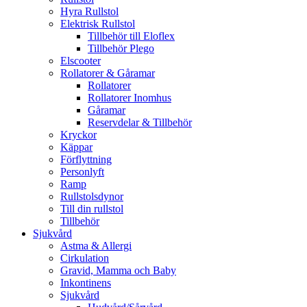
Hyra Rullstol
Elektrisk Rullstol
Tillbehör till Eloflex
Tillbehör Plego
Elscooter
Rollatorer & Gåramar
Rollatorer
Rollatorer Inomhus
Gåramar
Reservdelar & Tillbehör
Kryckor
Käppar
Förflyttning
Personlyft
Ramp
Rullstolsdynor
Till din rullstol
Tillbehör
Sjukvård
Astma & Allergi
Cirkulation
Gravid, Mamma och Baby
Inkontinens
Sjukvård