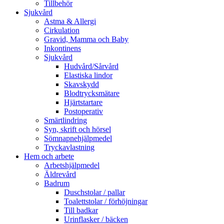
Tillbehör
Sjukvård
Astma & Allergi
Cirkulation
Gravid, Mamma och Baby
Inkontinens
Sjukvård
Hudvård/Sårvård
Elastiska lindor
Skavskydd
Blodtrycksmätare
Hjärtstartare
Postoperativ
Smärtlindring
Syn, skrift och hörsel
Sömnapnehjälpmedel
Tryckavlastning
Hem och arbete
Arbetshjälpmedel
Äldrevård
Badrum
Duschstolar / pallar
Toalettstolar / förhöjningar
Till badkar
Urinflasker / bäcken