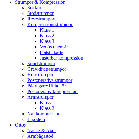
Strumpor & Kompression
Sockor
Stödstrumpor
Resestrumpor
Kompressionsstrumpor
Klass 1
Klass 2
Klass 3
Venösa bensår
Flatstickade
Justerbar kompression
Sportstrumpor
Graviditetsstrumpor
Herrstrumpor
Postoperativa strumpor
Pådragare/Tillbehör
Postoperativ kompression
Armstrumpor
Klass 1
Klass 2
Nattkompression
Lipödem
Ortos
Nacke & Axel
Armbågsstöd