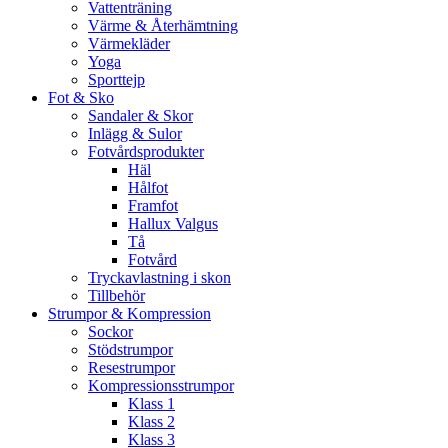
Vattenträning
Värme & Återhämtning
Värmekläder
Yoga
Sporttejp
Fot & Sko
Sandaler & Skor
Inlägg & Sulor
Fotvårdsprodukter
Häl
Hålfot
Framfot
Hallux Valgus
Tå
Fotvård
Tryckavlastning i skon
Tillbehör
Strumpor & Kompression
Sockor
Stödstrumpor
Resestrumpor
Kompressionsstrumpor
Klass 1
Klass 2
Klass 3