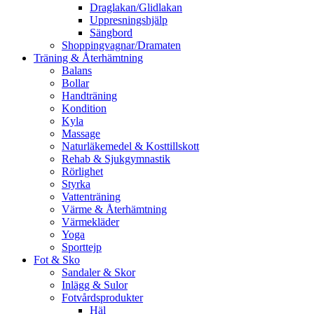
Draglakan/Glidlakan
Uppresningshjälp
Sängbord
Shoppingvagnar/Dramaten
Träning & Återhämtning
Balans
Bollar
Handträning
Kondition
Kyla
Massage
Naturläkemedel & Kosttillskott
Rehab & Sjukgymnastik
Rörlighet
Styrka
Vattenträning
Värme & Återhämtning
Värmekläder
Yoga
Sporttejp
Fot & Sko
Sandaler & Skor
Inlägg & Sulor
Fotvårdsprodukter
Häl