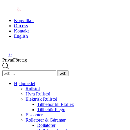
Köpvillkor
Om oss
Kontakt
English
0
Privat
Företag
Sök
efter:
Hjälpmedel
Rullstol
Hyra Rullstol
Elektrisk Rullstol
Tillbehör till Eloflex
Tillbehör Plego
Elscooter
Rollatorer & Gåramar
Rollatorer