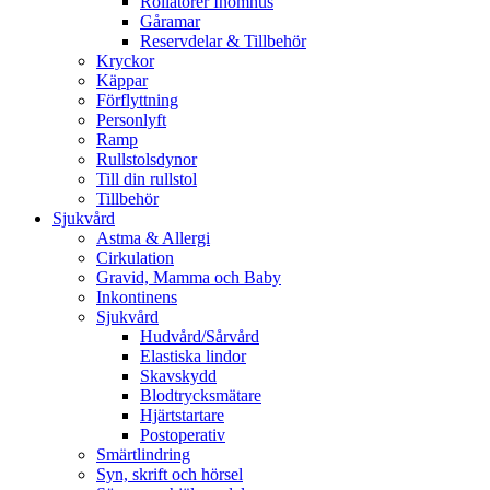
Rollatorer Inomhus
Gåramar
Reservdelar & Tillbehör
Kryckor
Käppar
Förflyttning
Personlyft
Ramp
Rullstolsdynor
Till din rullstol
Tillbehör
Sjukvård
Astma & Allergi
Cirkulation
Gravid, Mamma och Baby
Inkontinens
Sjukvård
Hudvård/Sårvård
Elastiska lindor
Skavskydd
Blodtrycksmätare
Hjärtstartare
Postoperativ
Smärtlindring
Syn, skrift och hörsel