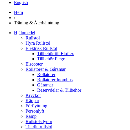
English
Hem
/
Träning & Återhämtning
Hjälpmedel
Rullstol
Hyra Rullstol
Elektrisk Rullstol
Tillbehör till Eloflex
Tillbehör Plego
Elscooter
Rollatorer & Gåramar
Rollatorer
Rollatorer Inomhus
Gåramar
Reservdelar & Tillbehör
Kryckor
Käppar
Förflyttning
Personlyft
Ramp
Rullstolsdynor
Till din rullstol