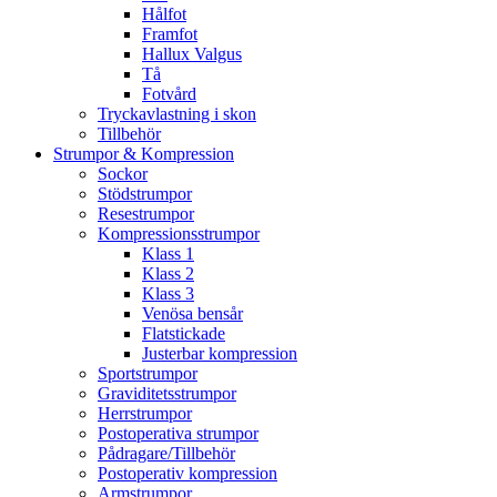
Hålfot
Framfot
Hallux Valgus
Tå
Fotvård
Tryckavlastning i skon
Tillbehör
Strumpor & Kompression
Sockor
Stödstrumpor
Resestrumpor
Kompressionsstrumpor
Klass 1
Klass 2
Klass 3
Venösa bensår
Flatstickade
Justerbar kompression
Sportstrumpor
Graviditetsstrumpor
Herrstrumpor
Postoperativa strumpor
Pådragare/Tillbehör
Postoperativ kompression
Armstrumpor