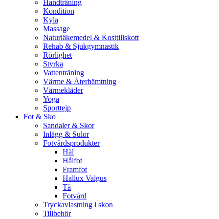
Handträning
Kondition
Kyla
Massage
Naturläkemedel & Kosttillskott
Rehab & Sjukgymnastik
Rörlighet
Styrka
Vattenträning
Värme & Återhämtning
Värmekläder
Yoga
Sporttejp
Fot & Sko
Sandaler & Skor
Inlägg & Sulor
Fotvårdsprodukter
Häl
Hålfot
Framfot
Hallux Valgus
Tå
Fotvård
Tryckavlastning i skon
Tillbehör