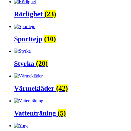
Rörlighet
(23)
Sporttejp
(10)
Styrka
(20)
Värmekläder
(42)
Vattenträning
(5)