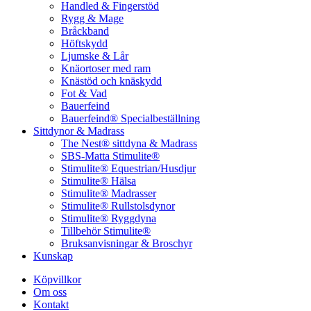
Handled & Fingerstöd
Rygg & Mage
Bråckband
Höftskydd
Ljumske & Lår
Knäortoser med ram
Knästöd och knäskydd
Fot & Vad
Bauerfeind
Bauerfeind® Specialbeställning
Sittdynor & Madrass
The Nest® sittdyna & Madrass
SBS-Matta Stimulite®
Stimulite® Equestrian/Husdjur
Stimulite® Hälsa
Stimulite® Madrasser
Stimulite® Rullstolsdynor
Stimulite® Ryggdyna
Tillbehör Stimulite®
Bruksanvisningar & Broschyr
Kunskap
Köpvillkor
Om oss
Kontakt