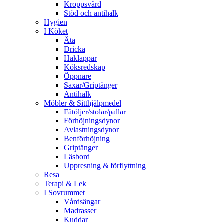
Kroppsvård
Stöd och antihalk
Hygien
I Köket
Äta
Dricka
Haklappar
Köksredskap
Öppnare
Saxar/Griptänger
Antihalk
Möbler & Sitthjälpmedel
Fåtöljer/stolar/pallar
Förhöjningsdynor
Avlastningsdynor
Benförhöjning
Griptänger
Läsbord
Uppresning & förflyttning
Resa
Terapi & Lek
I Sovrummet
Vårdsängar
Madrasser
Kuddar