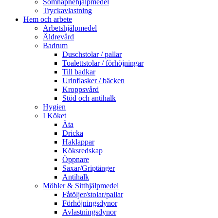
Sömnapnehjälpmedel
Tryckavlastning
Hem och arbete
Arbetshjälpmedel
Äldrevård
Badrum
Duschstolar / pallar
Toalettstolar / förhöjningar
Till badkar
Urinflasker / bäcken
Kroppsvård
Stöd och antihalk
Hygien
I Köket
Äta
Dricka
Haklappar
Köksredskap
Öppnare
Saxar/Griptänger
Antihalk
Möbler & Sitthjälpmedel
Fåtöljer/stolar/pallar
Förhöjningsdynor
Avlastningsdynor