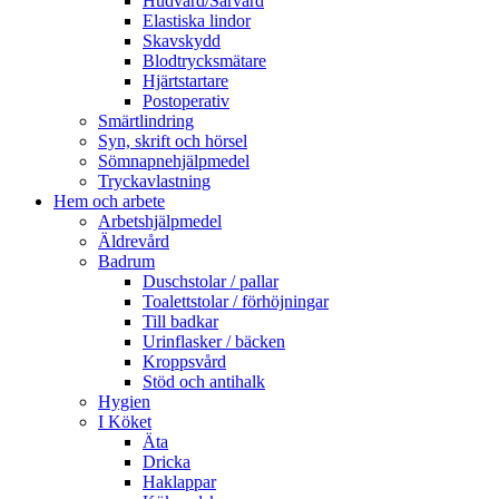
Hudvård/Sårvård
Elastiska lindor
Skavskydd
Blodtrycksmätare
Hjärtstartare
Postoperativ
Smärtlindring
Syn, skrift och hörsel
Sömnapnehjälpmedel
Tryckavlastning
Hem och arbete
Arbetshjälpmedel
Äldrevård
Badrum
Duschstolar / pallar
Toalettstolar / förhöjningar
Till badkar
Urinflasker / bäcken
Kroppsvård
Stöd och antihalk
Hygien
I Köket
Äta
Dricka
Haklappar