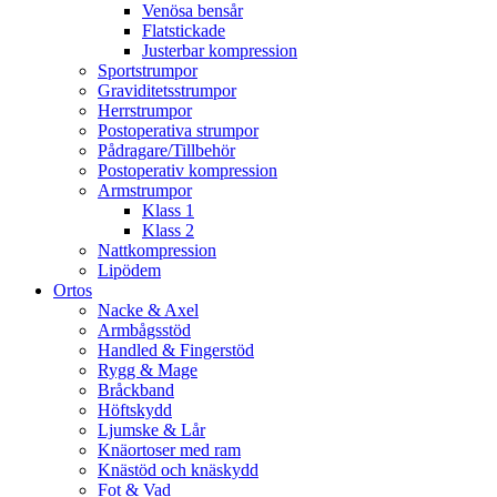
Venösa bensår
Flatstickade
Justerbar kompression
Sportstrumpor
Graviditetsstrumpor
Herrstrumpor
Postoperativa strumpor
Pådragare/Tillbehör
Postoperativ kompression
Armstrumpor
Klass 1
Klass 2
Nattkompression
Lipödem
Ortos
Nacke & Axel
Armbågsstöd
Handled & Fingerstöd
Rygg & Mage
Bråckband
Höftskydd
Ljumske & Lår
Knäortoser med ram
Knästöd och knäskydd
Fot & Vad