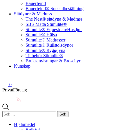
Bauerfeind
Bauerfeind® Specialbeställning
Sittdynor & Madrass
The Nest® sittdyna & Madrass
SBS-Matta Stimulite®
Stimulite® Equestrian/Husdjur
Stimulite® Hälsa
Stimulite® Madrasser
Stimulite® Rullstolsdynor
Stimulite® Ryggdyna
Tillbehör Stimulite®
Bruksanvisningar & Broschyr
Kunskap
0
Privat
Företag
Sök
efter:
Hjälpmedel
Rullstol