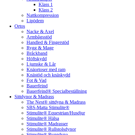
Klass 1
Klass 2
Nattkompression
Lipödem
Ortos
Nacke & Axel
Armbågsstöd
Handled & Fingerstöd
Rygg & Mage
Bråckband
Höftskydd
Ljumske & Lår
Knäortoser med ram
Knästöd och knäskydd
Fot & Vad
Bauerfeind
Bauerfeind® Specialbeställning
Sittdynor & Madrass
The Nest® sittdyna & Madrass
SBS-Matta Stimulite®
Stimulite® Equestrian/Husdjur
Stimulite® Hälsa
Stimulite® Madrasser
Stimulite® Rullstolsdynor
Stimulite® Ryggdyna