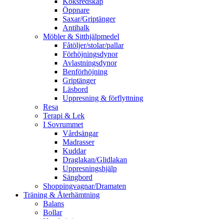
Köksredskap
Öppnare
Saxar/Griptänger
Antihalk
Möbler & Sitthjälpmedel
Fåtöljer/stolar/pallar
Förhöjningsdynor
Avlastningsdynor
Benförhöjning
Griptänger
Läsbord
Uppresning & förflyttning
Resa
Terapi & Lek
I Sovrummet
Vårdsängar
Madrasser
Kuddar
Draglakan/Glidlakan
Uppresningshjälp
Sängbord
Shoppingvagnar/Dramaten
Träning & Återhämtning
Balans
Bollar