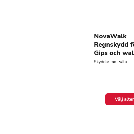
produktsidan
NovaWalk
Regnskydd f
Gips och wal
Skyddar mot väta
Den
Välj alte
här
produkten
har
flera
varianter.