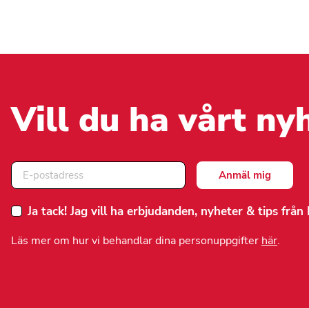
De
olika
alternativen
kan
väljas
på
produktsidan
Vill du ha vårt ny
Ja tack! Jag vill ha erbjudanden, nyheter & tips frå
Läs mer om hur vi behandlar dina personuppgifter
här
.