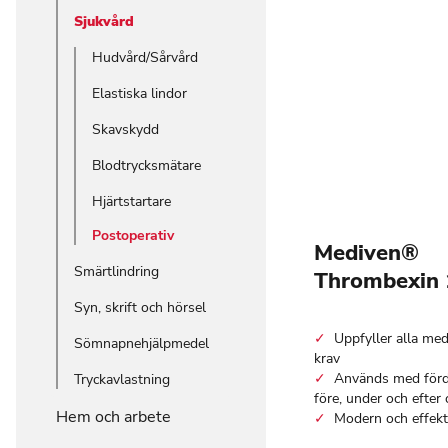
Sjukvård
Hudvård/Sårvård
Elastiska lindor
Skavskydd
Blodtrycksmätare
Hjärtstartare
Postoperativ
Mediven®
Smärtlindring
Thrombexin 
Syn, skrift och hörsel
Uppfyller alla med
Sömnapnehjälpmedel
krav
Används med förd
Tryckavlastning
före, under och efter
Hem och arbete
Modern och effekt