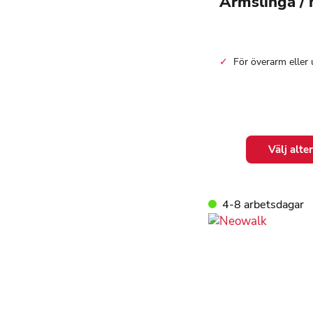
Armslinga / 
För överarm eller
Den
Välj alte
här
produkten
har
flera
4-8 arbetsdagar
varianter.
De
olika
alternativen
kan
väljas
på