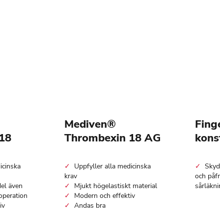
Mediven®
Fing
18
Thrombexin 18 AG
kons
icinska
Uppfyller alla medicinska
Skyd
krav
och påf
el även
Mjukt högelastiskt material
sårläkni
 operation
Modern och effektiv
iv
Andas bra