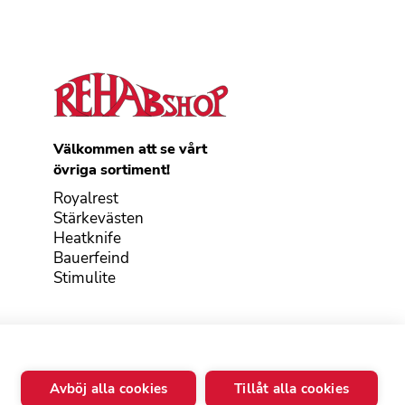
Välkommen att se vårt
övriga sortiment!
Royalrest
Stärkevästen
Heatknife
Bauerfeind
Stimulite
© 2026 - Göran Sjödén Rehab Shop AB
Avböj alla cookies
Tillåt alla cookies
Alla rättigheter förbehållna