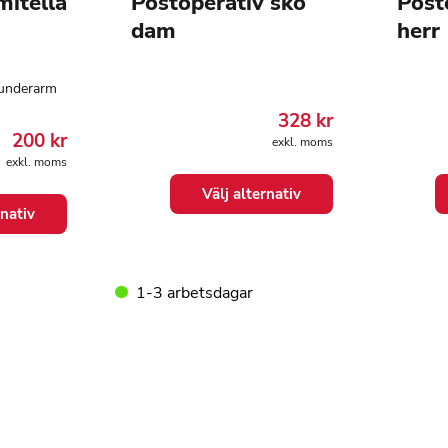
mitella
Postoperativ sko
Post
dam
herr
 underarm
328
kr
200
kr
exkl. moms
exkl. moms
Den
Den
Välj alternativ
här
här
rnativ
produkten
produ
har
har
flera
flera
varianter.
variant
1-3 arbetsdagar
De
De
olika
olika
alternativen
altern
kan
kan
väljas
väljas
på
på