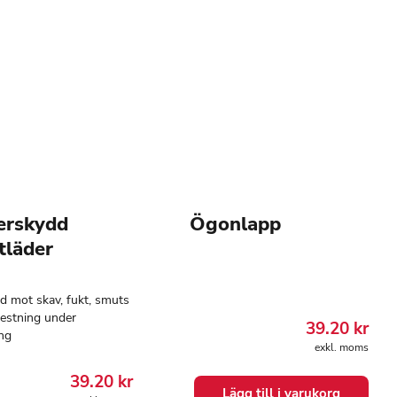
erskydd
Ögonlapp
tläder
d mot skav, fukt, smuts
restning under
39.20
kr
ng
exkl. moms
39.20
kr
Lägg till i varukorg