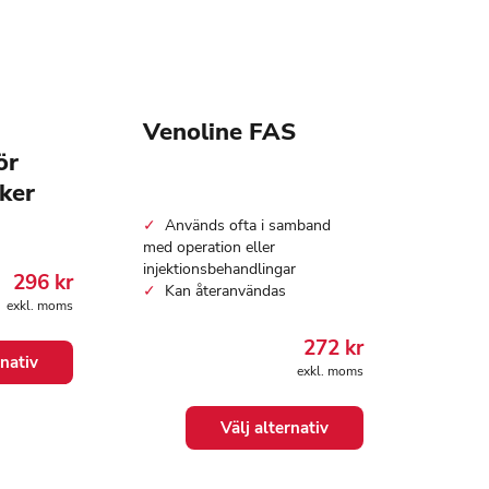
produktsidan
produk
Venoline FAS
ör
ker
Används ofta i samband
med operation eller
injektionsbehandlingar
296
kr
Kan återanvändas
exkl. moms
272
kr
rnativ
exkl. moms
Den
Välj alternativ
här
produkten