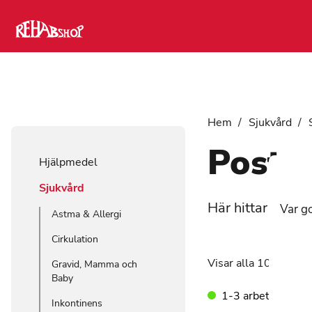
Hem
/
Sjukvård
/
Posto
Hjälpmedel
Sjukvård
Här hittar du po
Var go
Astma & Allergi
Cirkulation
Visar alla 10 resulta
Gravid, Mamma och
Baby
1-3 arbetsdagar
Inkontinens