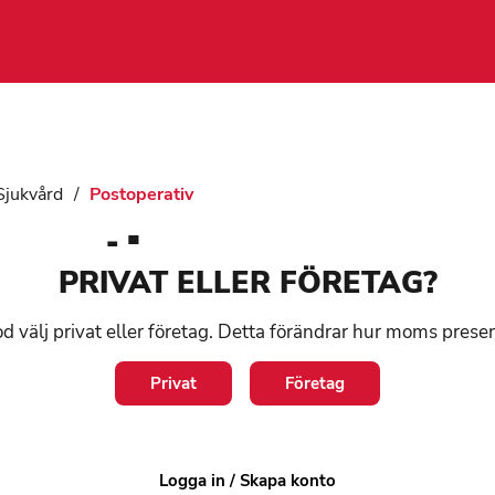
Sjukvård
/
Postoperativ
perativ
PRIVAT ELLER FÖRETAG?
stoperativa skor, strumpor, armlindor och annat so
d välj privat eller företag. Detta förändrar hur moms prese
Privat
Företag
t
1-3 arbetsdagar
1-3 a
Logga in / Skapa konto