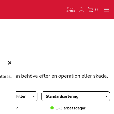
Privat
0
Företag
m du kan behöva efter en operation eller skada.
nteras.
Filter
rbetsdagar
1-3 arbetsdagar