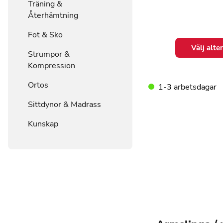
Träning &
Återhämtning
Fot & Sko
Den
Välj alte
här
Strumpor &
produkten
Kompression
har
Ortos
flera
1-3 arbetsdagar
varianter.
Sittdynor & Madrass
De
olika
Kunskap
alternativen
kan
väljas
på
produktsidan