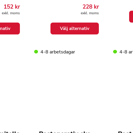
152
kr
228
kr
Den
exkl. moms
exkl. moms
här
Den
produ
rnativ
Välj alternativ
här
har
produkten
flera
har
variant
flera
4-8 arbetsdagar
4-8 a
De
varianter.
olika
De
altern
olika
kan
alternativen
väljas
kan
på
väljas
produk
på
produktsidan