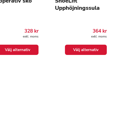
operativ sko
ShoeLift
Upphöjningssula
328
kr
364
kr
exkl. moms
exkl. moms
Den
Välj alternativ
Välj alternativ
här
kten
produkten
har
flera
er.
varianter.
De
olika
ativen
alternativen
kan
väljas
på