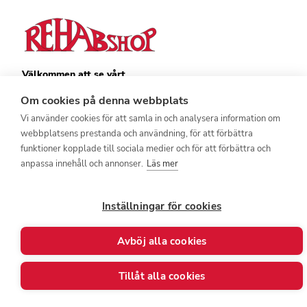
Välkommen att se vårt
övriga sortiment!
Om cookies på denna webbplats
Royalrest
Vi använder cookies för att samla in och analysera information om
Stärkevästen
Heatknife
webbplatsens prestanda och användning, för att förbättra
Bauerfeind
funktioner kopplade till sociala medier och för att förbättra och
Stimulite
anpassa innehåll och annonser.
Läs mer
Inställningar för cookies
Avböj alla cookies
© 2026 - Göran Sjödén Rehab Shop AB
Alla rättigheter förbehållna
Tillåt alla cookies
Powered by
Mirva Webb