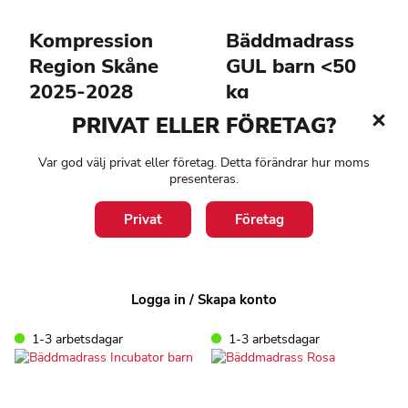
Kompression
Bäddmadrass
Region Skåne
GUL barn <50
2025-2028
kg
Gäller avtal 2024-O001865
PRIVAT ELLER FÖRETAG?
VenoTrain produkter i
0
kr
lymfologi och flebologi som
Var god välj privat eller företag. Detta förändrar hur moms
finns på avtalet
exkl. moms
presenteras.
Läs mer
0
kr
Privat
Företag
exkl. moms
Läs mer
Logga in / Skapa konto
1-3 arbetsdagar
1-3 arbetsdagar