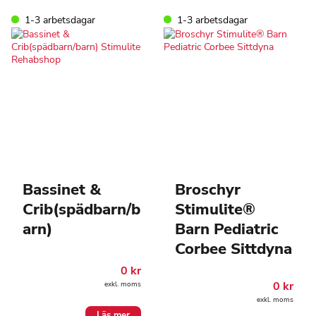
1-3 arbetsdagar
1-3 arbetsdagar
Bassinet &
Broschyr
Crib(spädbarn/b
Stimulite®
arn)
Barn Pediatric
Corbee Sittdyna
0
kr
0
kr
exkl. moms
exkl. moms
Läs mer