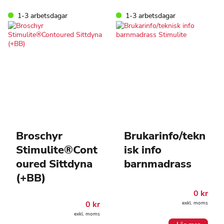
1-3 arbetsdagar
1-3 arbetsdagar
Broschyr
Brukarinfo/tekn
Stimulite®Cont
isk info
oured Sittdyna
barnmadrass
(+BB)
0
kr
0
kr
exkl. moms
exkl. moms