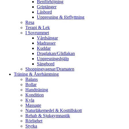
Benförhöjning
Griptänger
Läsbord
Uppresning & förflyttning
Resa
Terapi & Lek
I Sovrummet
Vårdsängar
Madrasser
Kuddar
Draglakan/Glidlakan
Uppresningshjälp
Sängbord
Shoppingvagnar/Dramaten
Träning & Återhämtning
Balans
Bollar
Handträning
Kondition
Kyla
Massage
Naturläkemedel & Kosttillskott
Rehab & Sjukgymnastik
Rörlighet
Styrka