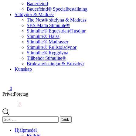
Bauerfeind
Bauerfeind® Specialbeställning
Sittdynor & Madrass
The Nest® sittdyna & Madrass
SBS-Matta Stimulite®
Stimulite® Equestrian/Husdjur
Stimulite® Hälsa
Stimulite® Madrasser
Stimulite® Rullstolsdynor
Stimulite® Ryggdyna
Tillbehör Stimulite®
Bruksanvisningar & Broschyr
Kunskap
0
Privat
Företag
Sök
efter:
Hjälpmedel
Rullstol