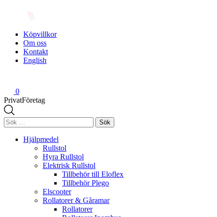
Köpvillkor
Om oss
Kontakt
English
0
Privat
Företag
Sök
efter:
Hjälpmedel
Rullstol
Hyra Rullstol
Elektrisk Rullstol
Tillbehör till Eloflex
Tillbehör Plego
Elscooter
Rollatorer & Gåramar
Rollatorer