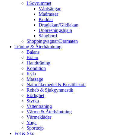
I Sovrummet
Vårdsängar
Madrasser
Kuddar
Draglakan/Glidlakan
Uppresningshjälp
Sängbord
Shoppingvagnar/Dramaten
Träning & Återhämtning
Balans
Bollar
Handträning
Kondition
Kyla
Massage
Naturläkemedel & Kosttillskott
Rehab & Sjukgymnastik
Rörlighet
Styrka
Vattenträning
Värme & Återhämtning
Värmekläder
Yoga
Sporttejp
Fot & Sko