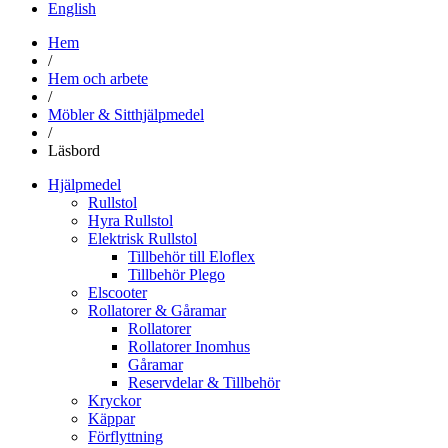
English
Hem
/
Hem och arbete
/
Möbler & Sitthjälpmedel
/
Läsbord
Hjälpmedel
Rullstol
Hyra Rullstol
Elektrisk Rullstol
Tillbehör till Eloflex
Tillbehör Plego
Elscooter
Rollatorer & Gåramar
Rollatorer
Rollatorer Inomhus
Gåramar
Reservdelar & Tillbehör
Kryckor
Käppar
Förflyttning