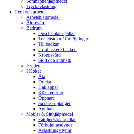
Sömnapnehjälpmedel
Tryckavlastning
Hem och arbete
Arbetshjälpmedel
Äldrevård
Badrum
Duschstolar / pallar
Toalettstolar / förhöjningar
Till badkar
Urinflasker / bäcken
Kroppsvård
Stöd och antihalk
Hygien
I Köket
Äta
Dricka
Haklappar
Köksredskap
Öppnare
Saxar/Griptänger
Antihalk
Möbler & Sitthjälpmedel
Fåtöljer/stolar/pallar
Förhöjningsdynor
Avlastningsdynor