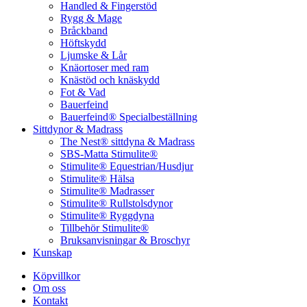
Handled & Fingerstöd
Rygg & Mage
Bråckband
Höftskydd
Ljumske & Lår
Knäortoser med ram
Knästöd och knäskydd
Fot & Vad
Bauerfeind
Bauerfeind® Specialbeställning
Sittdynor & Madrass
The Nest® sittdyna & Madrass
SBS-Matta Stimulite®
Stimulite® Equestrian/Husdjur
Stimulite® Hälsa
Stimulite® Madrasser
Stimulite® Rullstolsdynor
Stimulite® Ryggdyna
Tillbehör Stimulite®
Bruksanvisningar & Broschyr
Kunskap
Köpvillkor
Om oss
Kontakt