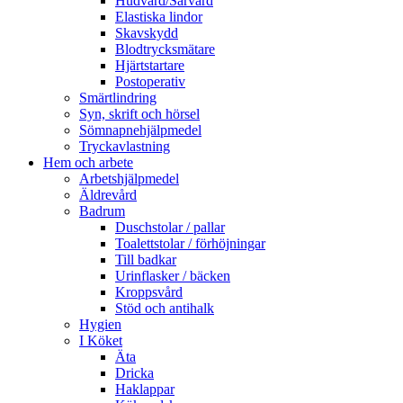
Hudvård/Sårvård
Elastiska lindor
Skavskydd
Blodtrycksmätare
Hjärtstartare
Postoperativ
Smärtlindring
Syn, skrift och hörsel
Sömnapnehjälpmedel
Tryckavlastning
Hem och arbete
Arbetshjälpmedel
Äldrevård
Badrum
Duschstolar / pallar
Toalettstolar / förhöjningar
Till badkar
Urinflasker / bäcken
Kroppsvård
Stöd och antihalk
Hygien
I Köket
Äta
Dricka
Haklappar