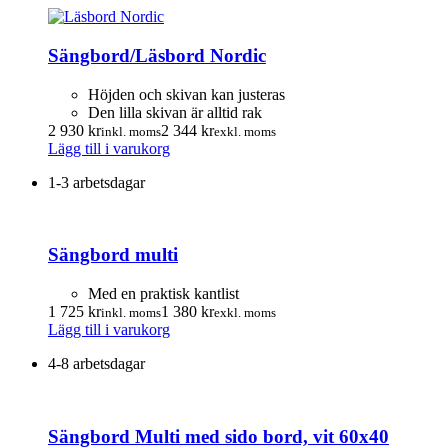
Sängbord/Läsbord Nordic
Höjden och skivan kan justeras
Den lilla skivan är alltid rak
2 930
kr
2 344
kr
inkl. moms
exkl. moms
Lägg till i varukorg
1-3 arbetsdagar
Sängbord multi
Med en praktisk kantlist
1 725
kr
1 380
kr
inkl. moms
exkl. moms
Lägg till i varukorg
4-8 arbetsdagar
Sängbord Multi med sido bord, vit 60x40