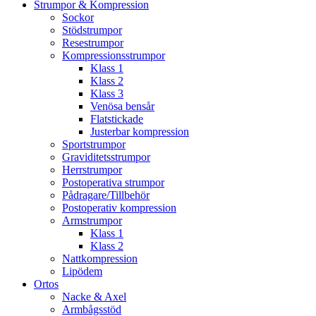
Strumpor & Kompression
Sockor
Stödstrumpor
Resestrumpor
Kompressionsstrumpor
Klass 1
Klass 2
Klass 3
Venösa bensår
Flatstickade
Justerbar kompression
Sportstrumpor
Graviditetsstrumpor
Herrstrumpor
Postoperativa strumpor
Pådragare/Tillbehör
Postoperativ kompression
Armstrumpor
Klass 1
Klass 2
Nattkompression
Lipödem
Ortos
Nacke & Axel
Armbågsstöd