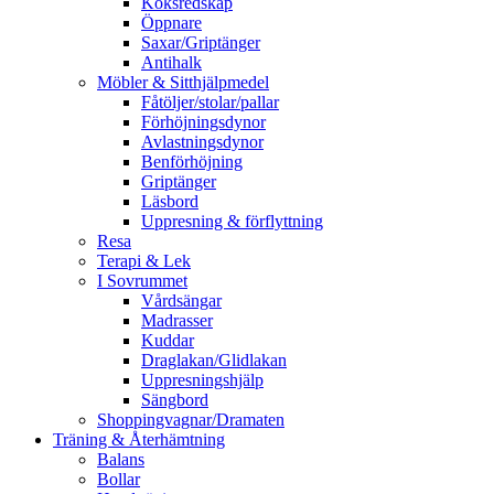
Köksredskap
Öppnare
Saxar/Griptänger
Antihalk
Möbler & Sitthjälpmedel
Fåtöljer/stolar/pallar
Förhöjningsdynor
Avlastningsdynor
Benförhöjning
Griptänger
Läsbord
Uppresning & förflyttning
Resa
Terapi & Lek
I Sovrummet
Vårdsängar
Madrasser
Kuddar
Draglakan/Glidlakan
Uppresningshjälp
Sängbord
Shoppingvagnar/Dramaten
Träning & Återhämtning
Balans
Bollar