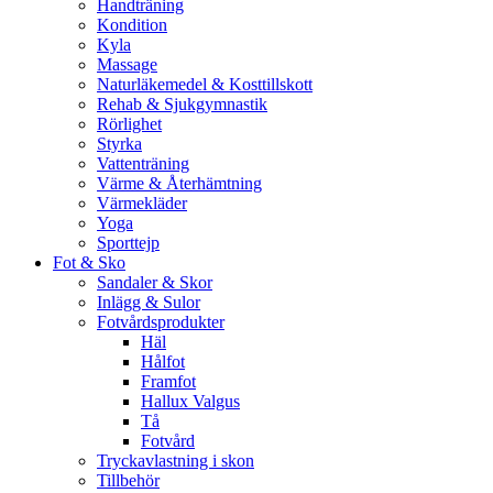
Handträning
Kondition
Kyla
Massage
Naturläkemedel & Kosttillskott
Rehab & Sjukgymnastik
Rörlighet
Styrka
Vattenträning
Värme & Återhämtning
Värmekläder
Yoga
Sporttejp
Fot & Sko
Sandaler & Skor
Inlägg & Sulor
Fotvårdsprodukter
Häl
Hålfot
Framfot
Hallux Valgus
Tå
Fotvård
Tryckavlastning i skon
Tillbehör