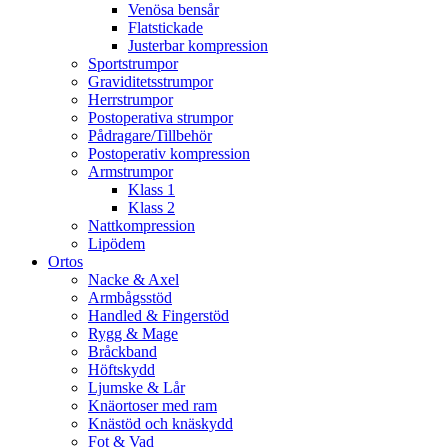
Venösa bensår
Flatstickade
Justerbar kompression
Sportstrumpor
Graviditetsstrumpor
Herrstrumpor
Postoperativa strumpor
Pådragare/Tillbehör
Postoperativ kompression
Armstrumpor
Klass 1
Klass 2
Nattkompression
Lipödem
Ortos
Nacke & Axel
Armbågsstöd
Handled & Fingerstöd
Rygg & Mage
Bråckband
Höftskydd
Ljumske & Lår
Knäortoser med ram
Knästöd och knäskydd
Fot & Vad