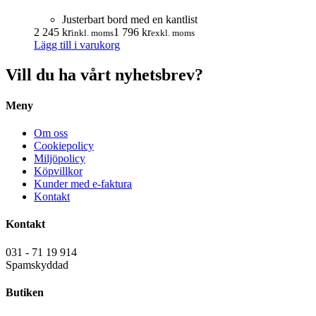
Justerbart bord med en kantlist
2 245
kr
1 796
kr
inkl. moms
exkl. moms
Lägg till i varukorg
Vill du ha vårt nyhetsbrev?
Meny
Om oss
Cookiepolicy
Miljöpolicy
Köpvillkor
Kunder med e-faktura
Kontakt
Kontakt
031 - 71 19 914
Spamskyddad
Butiken