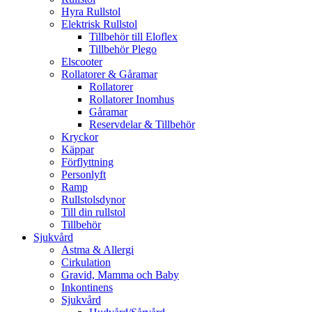
Hyra Rullstol
Elektrisk Rullstol
Tillbehör till Eloflex
Tillbehör Plego
Elscooter
Rollatorer & Gåramar
Rollatorer
Rollatorer Inomhus
Gåramar
Reservdelar & Tillbehör
Kryckor
Käppar
Förflyttning
Personlyft
Ramp
Rullstolsdynor
Till din rullstol
Tillbehör
Sjukvård
Astma & Allergi
Cirkulation
Gravid, Mamma och Baby
Inkontinens
Sjukvård