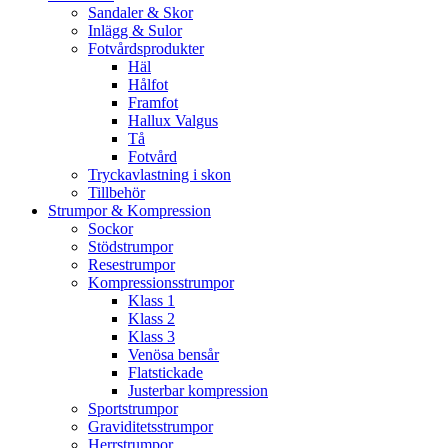
Sandaler & Skor
Inlägg & Sulor
Fotvårdsprodukter
Häl
Hålfot
Framfot
Hallux Valgus
Tå
Fotvård
Tryckavlastning i skon
Tillbehör
Strumpor & Kompression
Sockor
Stödstrumpor
Resestrumpor
Kompressionsstrumpor
Klass 1
Klass 2
Klass 3
Venösa bensår
Flatstickade
Justerbar kompression
Sportstrumpor
Graviditetsstrumpor
Herrstrumpor