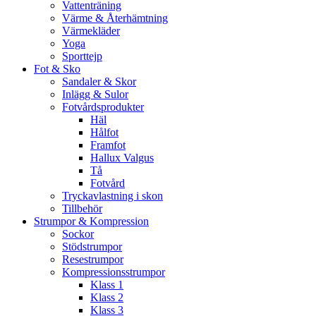
Vattenträning
Värme & Återhämtning
Värmekläder
Yoga
Sporttejp
Fot & Sko
Sandaler & Skor
Inlägg & Sulor
Fotvårdsprodukter
Häl
Hålfot
Framfot
Hallux Valgus
Tå
Fotvård
Tryckavlastning i skon
Tillbehör
Strumpor & Kompression
Sockor
Stödstrumpor
Resestrumpor
Kompressionsstrumpor
Klass 1
Klass 2
Klass 3