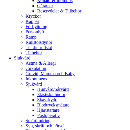
Rollatorer Inomhus
Gåramar
Reservdelar & Tillbehör
Kryckor
Käppar
Förflyttning
Personlyft
Ramp
Rullstolsdynor
Till din rullstol
Tillbehör
Sjukvård
Astma & Allergi
Cirkulation
Gravid, Mamma och Baby
Inkontinens
Sjukvård
Hudvård/Sårvård
Elastiska lindor
Skavskydd
Blodtrycksmätare
Hjärtstartare
Postoperativ
Smärtlindring
Syn, skrift och hörsel