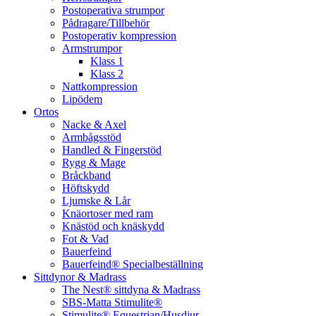
Postoperativa strumpor
Pådragare/Tillbehör
Postoperativ kompression
Armstrumpor
Klass 1
Klass 2
Nattkompression
Lipödem
Ortos
Nacke & Axel
Armbågsstöd
Handled & Fingerstöd
Rygg & Mage
Bråckband
Höftskydd
Ljumske & Lår
Knäortoser med ram
Knästöd och knäskydd
Fot & Vad
Bauerfeind
Bauerfeind® Specialbeställning
Sittdynor & Madrass
The Nest® sittdyna & Madrass
SBS-Matta Stimulite®
Stimulite® Equestrian/Husdjur