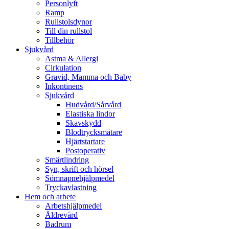
Personlyft
Ramp
Rullstolsdynor
Till din rullstol
Tillbehör
Sjukvård
Astma & Allergi
Cirkulation
Gravid, Mamma och Baby
Inkontinens
Sjukvård
Hudvård/Sårvård
Elastiska lindor
Skavskydd
Blodtrycksmätare
Hjärtstartare
Postoperativ
Smärtlindring
Syn, skrift och hörsel
Sömnapnehjälpmedel
Tryckavlastning
Hem och arbete
Arbetshjälpmedel
Äldrevård
Badrum