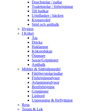
Duschstolar / pallar
Toalettstolar / förhöjningar
Till badkar
Urinflasker / bäcken
Kroppsvård
Stöd och antihalk
Hygien
I Köket
Äta
Dricka
Haklappar
Köksredskap
Öppnare
Saxar/Griptänger
Antihalk
Möbler & Sitthjälpmedel
Fåtöljer/stolar/pallar
Förhöjningsdynor
Avlastningsdynor
Benförhöjning
Griptänger
Läsbord
Uppresning & förflyttning
Resa
Terapi & Lek