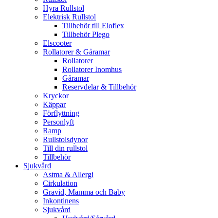
Hyra Rullstol
Elektrisk Rullstol
Tillbehör till Eloflex
Tillbehör Plego
Elscooter
Rollatorer & Gåramar
Rollatorer
Rollatorer Inomhus
Gåramar
Reservdelar & Tillbehör
Kryckor
Käppar
Förflyttning
Personlyft
Ramp
Rullstolsdynor
Till din rullstol
Tillbehör
Sjukvård
Astma & Allergi
Cirkulation
Gravid, Mamma och Baby
Inkontinens
Sjukvård