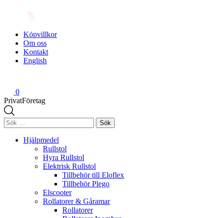
Köpvillkor
Om oss
Kontakt
English
0
Privat
Företag
Sök
efter:
Hjälpmedel
Rullstol
Hyra Rullstol
Elektrisk Rullstol
Tillbehör till Eloflex
Tillbehör Plego
Elscooter
Rollatorer & Gåramar
Rollatorer