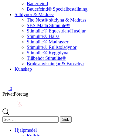
Bauerfeind
Bauerfeind® Specialbeställning
Sittdynor & Madrass
The Nest® sittdyna & Madrass
SBS-Matta Stimulite®
Stimulite® Equestrian/Husdjur
Stimulite® Hälsa
Stimulite® Madrasser
Stimulite® Rullstolsdynor
Stimulite® Ryggdyna
Tillbehör Stimulite®
Bruksanvisningar & Broschyr
Kunskap
0
Privat
Företag
Sök
efter:
Hjälpmedel
Rullstol