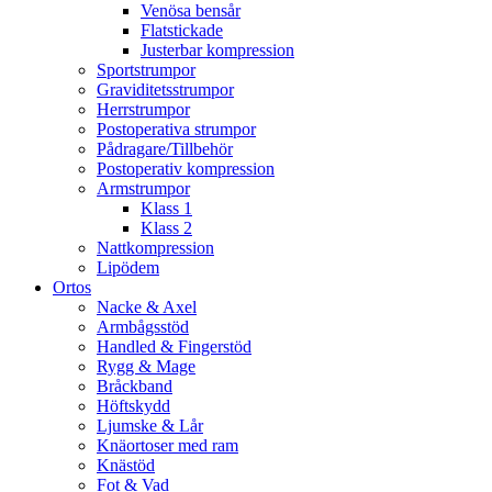
Venösa bensår
Flatstickade
Justerbar kompression
Sportstrumpor
Graviditetsstrumpor
Herrstrumpor
Postoperativa strumpor
Pådragare/Tillbehör
Postoperativ kompression
Armstrumpor
Klass 1
Klass 2
Nattkompression
Lipödem
Ortos
Nacke & Axel
Armbågsstöd
Handled & Fingerstöd
Rygg & Mage
Bråckband
Höftskydd
Ljumske & Lår
Knäortoser med ram
Knästöd
Fot & Vad