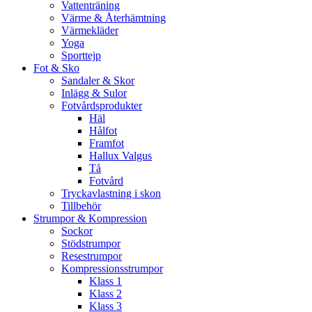
Vattenträning
Värme & Återhämtning
Värmekläder
Yoga
Sporttejp
Fot & Sko
Sandaler & Skor
Inlägg & Sulor
Fotvårdsprodukter
Häl
Hålfot
Framfot
Hallux Valgus
Tå
Fotvård
Tryckavlastning i skon
Tillbehör
Strumpor & Kompression
Sockor
Stödstrumpor
Resestrumpor
Kompressionsstrumpor
Klass 1
Klass 2
Klass 3