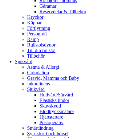
Rollatorer Inomhus
Gåramar
Reservdelar & Tillbehör
Kryckor
Käppar
Förflyttning
Personlyft
Ramp
Rullstolsdynor
Till din rullstol
Tillbehör
Sjukvård
Astma & Allergi
Cirkulation
Gravid, Mamma och Baby
Inkontinens
Sjukvård
Hudvård/Sårvård
Elastiska lindor
Skavskydd
Blodtrycksmätare
Hjärtstartare
Postoperativ
Smärtlindring
Syn, skrift och hörsel