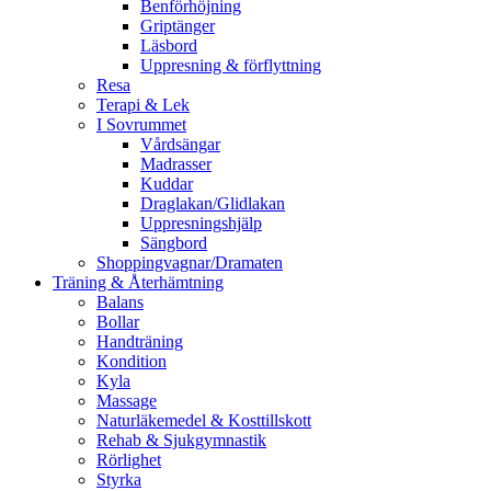
Benförhöjning
Griptänger
Läsbord
Uppresning & förflyttning
Resa
Terapi & Lek
I Sovrummet
Vårdsängar
Madrasser
Kuddar
Draglakan/Glidlakan
Uppresningshjälp
Sängbord
Shoppingvagnar/Dramaten
Träning & Återhämtning
Balans
Bollar
Handträning
Kondition
Kyla
Massage
Naturläkemedel & Kosttillskott
Rehab & Sjukgymnastik
Rörlighet
Styrka