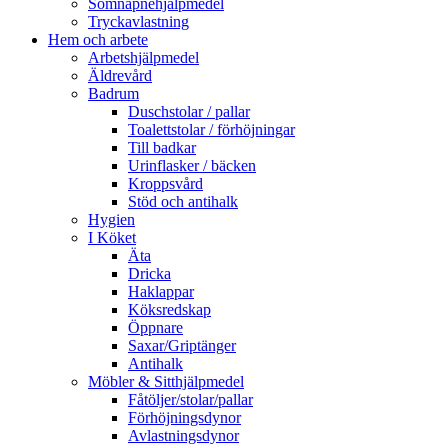
Sömnapnehjälpmedel
Tryckavlastning
Hem och arbete
Arbetshjälpmedel
Äldrevård
Badrum
Duschstolar / pallar
Toalettstolar / förhöjningar
Till badkar
Urinflasker / bäcken
Kroppsvård
Stöd och antihalk
Hygien
I Köket
Äta
Dricka
Haklappar
Köksredskap
Öppnare
Saxar/Griptänger
Antihalk
Möbler & Sitthjälpmedel
Fåtöljer/stolar/pallar
Förhöjningsdynor
Avlastningsdynor