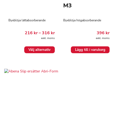
M3
Byxblöja lättabsorberande
Byxblöja högabsorberande
Prisintervall:
216
kr
–
316
kr
396
kr
216.00 kr
exkl. moms
exkl. moms
till
316.00 kr
Den
Välj alternativ
Lägg till i varukorg
här
produkten
har
flera
varianter.
De
olika
alternativen
kan
väljas
på
produktsidan