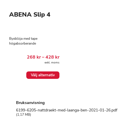
ABENA Slip 4
Byxblöja med tape
högabsorberande
Prisintervall:
268
kr
–
428
kr
268.00 kr
exkl. moms
till
428.00 kr
Den
Välj alternativ
här
produkten
har
flera
varianter.
Bruksanvisning
De
olika
6199-6205-nattdraekt-med-laanga-ben-2021-01-26.pdf
alternativen
1,17 MB
kan
väljas