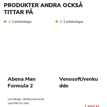
på
PRODUKTER ANDRA OCKSÅ
produktsidan
TITTAR PÅ
1-3 arbetsdagar
1-3 arbetsdagar
Abena Man
Venosoft/venku
Formula 2
dde
urinläkage, lättabsorberande
specifikt för män
1 556
kr