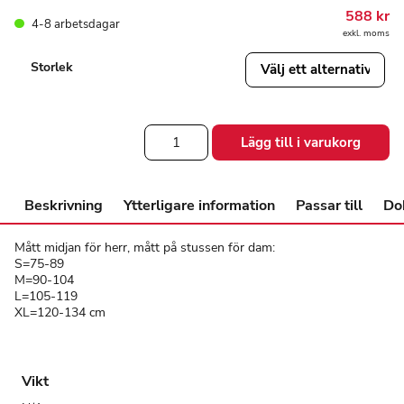
588
kr
4-8 arbetsdagar
exkl. moms
Storlek
Bodystocking
Lägg till i varukorg
med
öppning
på
axeln
Beskrivning
Ytterligare information
Passar till
Do
mängd
Mått midjan för herr, mått på stussen för dam:
S=75-89
M=90-104
L=105-119
XL=120-134 cm
Vikt