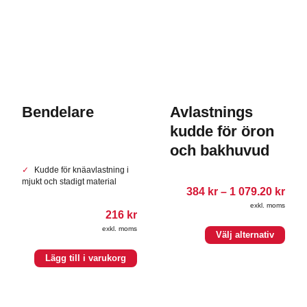
Bendelare
Avlastnings
kudde för öron
och bakhuvud
Kudde för knäavlastning i
mjukt och stadigt material
Pris
384
kr
–
1 079.20
kr
384.
exkl. moms
till
216
kr
1
exkl. moms
Den
079.
Välj alternativ
här
produkten
Lägg till i varukorg
har
flera
varianter.
De