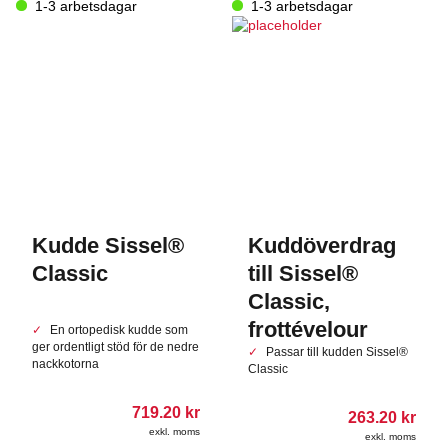
kan
1-3 arbetsdagar
1-3 arbetsdagar
väljas
på
produktsidan
Kudde Sissel®
Kuddöverdrag
Classic
till Sissel®
Classic,
frottévelour
En ortopedisk kudde som
ger ordentligt stöd för de nedre
Passar till kudden Sissel®
nackkotorna
Classic
719.20
kr
263.20
kr
exkl. moms
exkl. moms