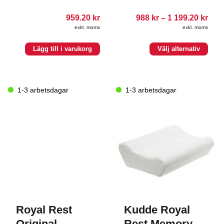
Pris
959.20
kr
988
kr
–
1 199.20
kr
988.
exkl. moms
exkl. moms
till
1
Den
199.
Lägg till i varukorg
Välj alternativ
här
produkten
har
flera
1-3 arbetsdagar
1-3 arbetsdagar
varianter.
De
olika
alternativen
kan
väljas
på
produktsidan
Royal Rest
Kudde Royal
Original
Rest Memory