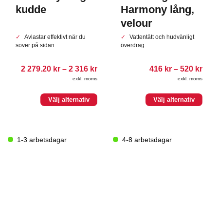
kudde
Harmony lång,
velour
Avlastar effektivt när du
Vattentätt och hudvänligt
sover på sidan
överdrag
Prisintervall:
Pris
2 279.20
kr
–
2 316
kr
416
kr
–
520
kr
2
416.
exkl. moms
exkl. moms
279.20 kr
till
till
520.
Den
Den
2
Välj alternativ
Välj alternativ
316.00 kr
här
här
produkten
produkten
har
har
flera
flera
1-3 arbetsdagar
4-8 arbetsdagar
varianter.
varianter.
De
De
olika
olika
alternativen
alternativen
kan
kan
väljas
väljas
på
på
produktsidan
produktsidan