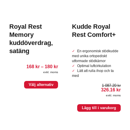
Royal Rest
Kudde Royal
Memory
Rest Comfort+
kuddöverdrag,
satäng
En ergonomisk stödkudde
med unika ortopediskt
utformade stödkärnor
Prisintervall:
168
kr
–
180
kr
Optimal luftcirkulation
168.00 kr
Lätt att rulla ihop och ta
exkl. moms
till
med
180.00 kr
Den
Välj alternativ
1 087.20
kr
här
Det
Det
326.16
kr
ursprungliga
nuv
produkten
exkl. moms
priset
pris
har
var:
är:
flera
1
326.
Lägg till i varukorg
varianter.
087.20 kr.
De
olika
alternativen