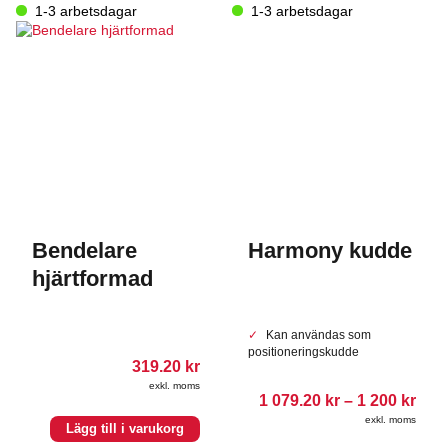
1-3 arbetsdagar
1-3 arbetsdagar
olika
alternativen
kan
väljas
på
produktsidan
Bendelare
Harmony kudde
hjärtformad
Kan användas som
positioneringskudde
319.20
kr
exkl. moms
Pris
1 079.20
kr
–
1 200
kr
1
exkl. moms
079.
Lägg till i varukorg
till