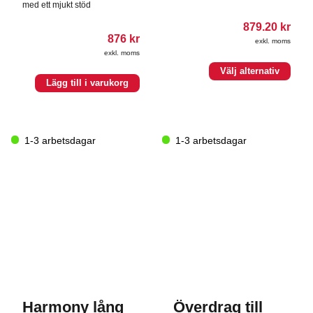
med ett mjukt stöd
879.20
kr
876
kr
exkl. moms
exkl. moms
Den
Välj alternativ
här
Lägg till i varukorg
produkten
har
flera
varianter.
1-3 arbetsdagar
1-3 arbetsdagar
De
olika
alternativen
kan
väljas
på
produktsidan
Harmony lång
Överdrag till