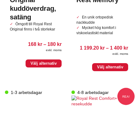
kuddöverdrag,
satäng
En unik ortopedisk
nackkudde
Örngott till Royal Rest
Mycket hög komfort i
Original finns i två storlekar
viskoelastiskt material
Prisintervall:
168
kr
–
180
kr
Pris
1 199.20
kr
–
1 400
kr
168.00 kr
exkl. moms
1
till
exkl. moms
199.
180.00 kr
till
Den
Välj alternativ
Den
1
Välj alternativ
här
400.
här
produkten
produkten
har
har
flera
flera
varianter.
1-3 arbetsdagar
4-8 arbetsdagar
varianter.
De
REA!
De
olika
olika
alternativen
alternativen
kan
kan
väljas
väljas
på
på
produktsidan
produktsidan