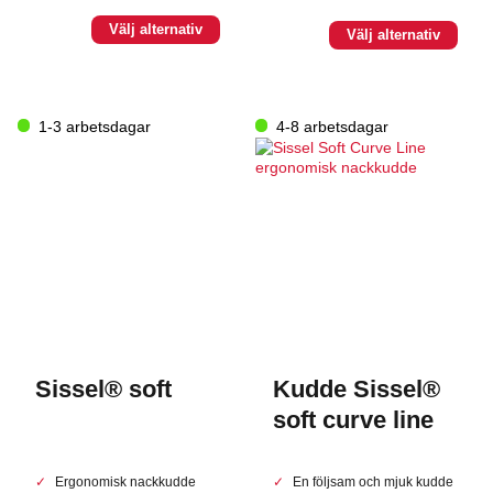
Den
Välj alternativ
Den
Välj alternativ
här
här
produkten
produkten
har
har
flera
flera
varianter.
1-3 arbetsdagar
4-8 arbetsdagar
varianter.
De
De
olika
olika
alternativen
alternativen
kan
kan
väljas
väljas
på
på
produktsidan
produktsidan
Sissel® soft
Kudde Sissel®
soft curve line
Ergonomisk nackkudde
En följsam och mjuk kudde