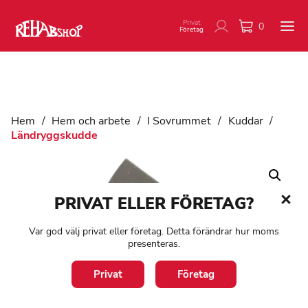
Privat
0
Företag
Hem
/
Hem och arbete
/
I Sovrummet
/
Kuddar
/
Ländryggskudde
PRIVAT ELLER FÖRETAG?
Var god välj privat eller företag. Detta förändrar hur moms
presenteras.
Privat
Företag