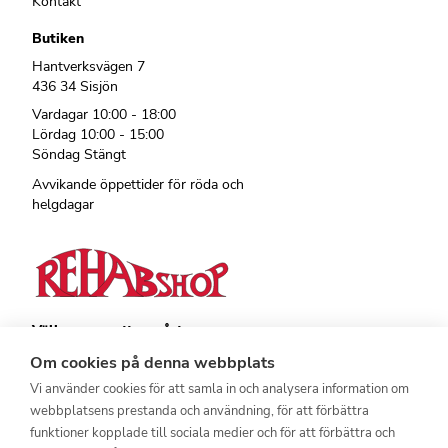
Kontakt
Butiken
Hantverksvägen 7
436 34 Sisjön
Vardagar 10:00 - 18:00
Lördag 10:00 - 15:00
Söndag Stängt
Avvikande öppettider för röda och
helgdagar
Välkommen att se vårt
övriga sortiment!
Om cookies på denna webbplats
Royalrest
Vi använder cookies för att samla in och analysera information om
Stärkevästen
webbplatsens prestanda och användning, för att förbättra
Heatknife
Bauerfeind
funktioner kopplade till sociala medier och för att förbättra och