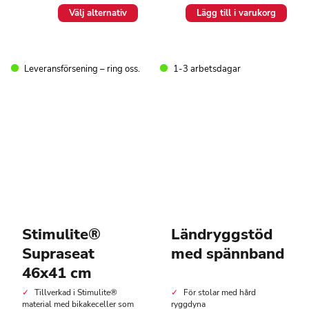
Den
Välj alternativ
Lägg till i varukorg
här
produkten
har
flera
Leveransförsening – ring oss.
1-3 arbetsdagar
varianter.
De
olika
alternativen
kan
väljas
på
produktsidan
Stimulite®
Ländryggstöd
Supraseat
med spännband
46x41 cm
Tillverkad i Stimulite®
För stolar med hård
material med bikakeceller som
ryggdyna