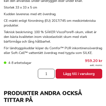
kan den användas under ländryggen eller under knän.
Storlek 33 x 33 x 5 cm
Kudden levereras med ett överdrag.
CE-märkt enligt förordning (EU) 2017/745 om medicintekniska
produkter.
Teknisk beskrivning: 100 % SÄKER ViscoPore®-skum, vilket är
den bästa kvaliteten inom viskoelastiskt skum med stark
bärförmåga och lång hållbarhet.
För ländryggskuddar köper du Comfor™ PUR inkontinensöverdrag
eller Soft-Cell™ vattentätt överdrag med tygyta som SILKE.
959.20
kr
4-8 arbetsdagar
exkl. moms
Ländryggskudde
Lägg till i varukorg
mängd
PRODUKTER ANDRA OCKSÅ
TITTAR PÅ