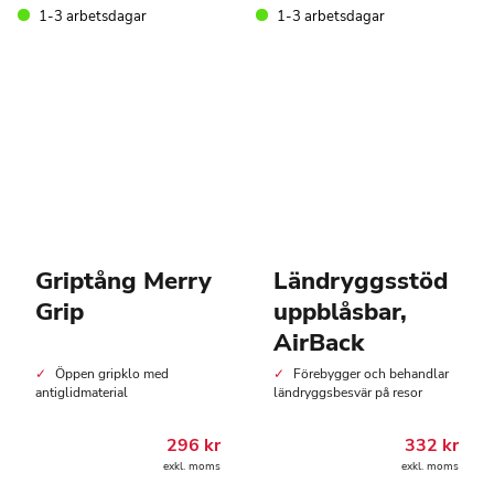
1-3 arbetsdagar
1-3 arbetsdagar
Griptång Merry
Ländryggsstöd
Grip
uppblåsbar,
AirBack
Öppen gripklo med
Förebygger och behandlar
antiglidmaterial
ländryggsbesvär på resor
296
kr
332
kr
exkl. moms
exkl. moms