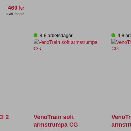
460
kr
exkl. moms
ten
4-8 arbetsdagar
4-8 ar
er.
ativen
tsidan
l 2
VenoTrain soft
VenoTr
armstrumpa CG
armst