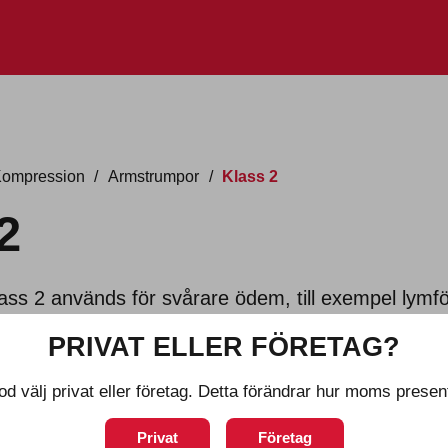
Kompression
/
Armstrumpor
/
Klass 2
2
ass 2 används för svårare ödem, till exempel lymföd
PRIVAT ELLER FÖRETAG?
od välj privat eller företag. Detta förändrar hur moms presen
4-8 arbetsdagar
4-8 ar
Privat
Företag