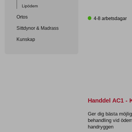
här
Lipödem
produk
har
Ortos
4-8 arbetsdagar
flera
variant
Sittdynor & Madrass
De
Kunskap
olika
altern
kan
väljas
på
produk
Handdel AC1 - 
Ger dig bästa möjli
behandling vid ödem
handryggen