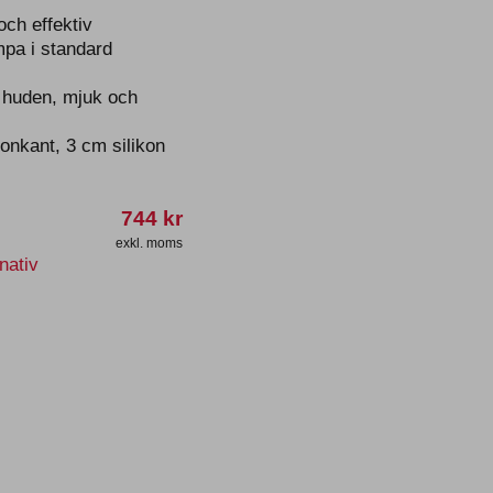
ch effektiv
pa i standard
 huden, mjuk och
konkant, 3 cm silikon
744
kr
exkl. moms
Den
rnativ
här
produkten
har
flera
varianter.
De
olika
alternativen
kan