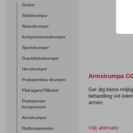
Sockor
Stödstrumpor
Resestrumpor
Kompressionsstrumpor
Sportstrumpor
Graviditetsstrumpor
Herrstrumpor
Armstrumpa CG
Postoperativa strumpor
Ger dig bästa möjli
Pådragare/Tillbehör
behandling vid ödem
Postoperativ
armen
kompression
Armstrumpor
Den
Välj alternativ
Nattkompression