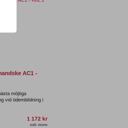
handske AC1 -
bästa möjliga
ng vid ödembildning i
1 172
kr
exkl. moms