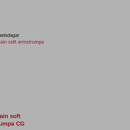
betsdagar
ain soft
rumpa CG