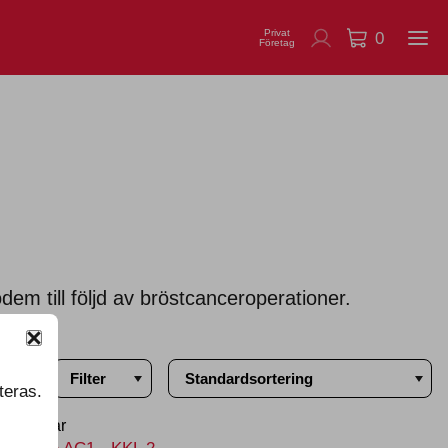
Privat
0
Företag
em till följd av bröstcanceroperationer.
Filter
teras.
betsdagar