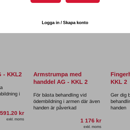
Logga in / Skapa konto
 - KKL2
Armstrumpa med
Finger
handdel AG - KKL 2
KKL 2
ga
bildning i
För bästa behandling vid
Ger dig 
ödembildning i armen där även
behandli
handen är påverkad
handen
591.20
kr
exkl. moms
1 176
kr
exkl. moms