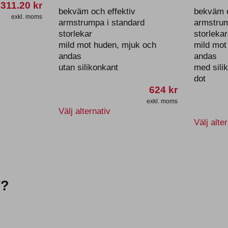
311.20
kr
bekväm och effektiv
bekväm o
exkl. moms
armstrumpa i standard
armstrum
storlekar
storlekar
mild mot huden, mjuk och
mild mot
ten
andas
andas
utan silikonkant
med sili
dot
er.
624
kr
exkl. moms
Den
Välj alternativ
ativen
här
Välj alte
produkten
har
flera
tsidan
varianter.
De
V?
olika
alternativen
kan
väljas