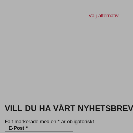
Den
Välj alternativ
här
produk
har
flera
variant
De
olika
altern
kan
väljas
på
produk
VILL DU HA VÅRT NYHETSBRE
Fält markerade med en
*
är obligatoriskt
E-Post
*