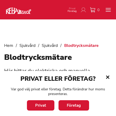
Privat
0
Företag
Hem
/
Sjukvård
/
Sjukvård
/
Blodtrycksmätare
Blodtrycksmätare
Här hittar du elektriska och manuella
blodtrycksmätare
PRIVAT ELLER FÖRETAG?
Var god välj privat eller företag. Detta förändrar hur moms
presenteras.
Visar alla 8 resultat
Privat
Företag
Filter