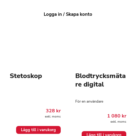
4-8 arbetsdagar
1-3 arbetsdagar
Logga in / Skapa konto
Stetoskop
Blodtrycksmäta
re digital
För en användare
328
kr
1 080
kr
exkl. moms
exkl. moms
Lägg till i varukorg
Lägg till i varukorg