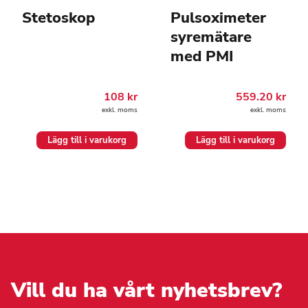
Stetoskop
Pulsoximeter
syremätare
med PMI
108
kr
559.20
kr
exkl. moms
exkl. moms
Lägg till i varukorg
Lägg till i varukorg
Vill du ha vårt nyhetsbrev?