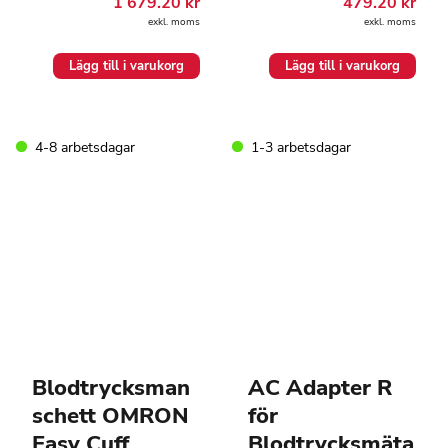
1 679.20
kr
479.20
kr
exkl. moms
exkl. moms
Lägg till i varukorg
Lägg till i varukorg
4-8 arbetsdagar
1-3 arbetsdagar
Blodtrycksman
AC Adapter R
schett OMRON
för
Easy Cuff
Blodtrycksmäta