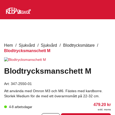
Hem
/
Sjukvård
/
Sjukvård
/
Blodtrycksmätare
/
Blodtrycksmanschett M
Blodtrycksmanschett M
Art:
347-2550-01
Att använda med Omron M3 och M6. Fästes med kardborre.
Storlek Medium för de med ett överarmsmått på 22-32 cm.
479.20
kr
4-8 arbetsdagar
exkl. moms