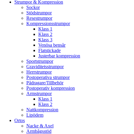
Strumpor & Kompression
Sockor
Stödstrumpor
Resestrumpor
Kompressionsstrumpor
Klass 1
Klass 2
Klass 3
Venösa bensår
Flatstickade
Justerbar kompression
Sportstrumpor
Graviditetsstrumpor
Herrstrumpor
Postoperativa strumpor
Pådragare/Tillbehör
Postoperativ kompression
Armstrumpor
Klass 1
Klass 2
Nattkompression
Lipödem
Ortos
Nacke & Axel
Armbågsstöd