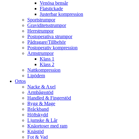
Venösa bensår
Flatstickade
Justerbar kompression
Sportstrumpor
Graviditetsstrumpor
Herrstrumpor
Postoperativa strumpor
Pådragare/Tillbehör
Postoperativ kompression
Armstrumpor
Klass 1
Klass 2
Nattkompression
Lipödem
Ortos
Nacke & Axel
Armbågsstöd
Handled & Fingerstöd
Rygg & Mage
Bråckband
Höftskydd
Ljumske & Lår
Knäortoser med ram
Knästöd
Fot & Vad