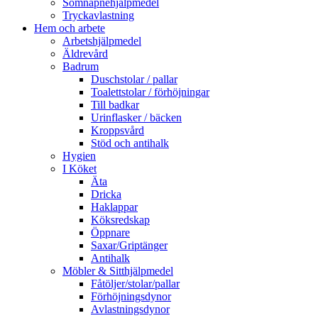
Sömnapnehjälpmedel
Tryckavlastning
Hem och arbete
Arbetshjälpmedel
Äldrevård
Badrum
Duschstolar / pallar
Toalettstolar / förhöjningar
Till badkar
Urinflasker / bäcken
Kroppsvård
Stöd och antihalk
Hygien
I Köket
Äta
Dricka
Haklappar
Köksredskap
Öppnare
Saxar/Griptänger
Antihalk
Möbler & Sitthjälpmedel
Fåtöljer/stolar/pallar
Förhöjningsdynor
Avlastningsdynor