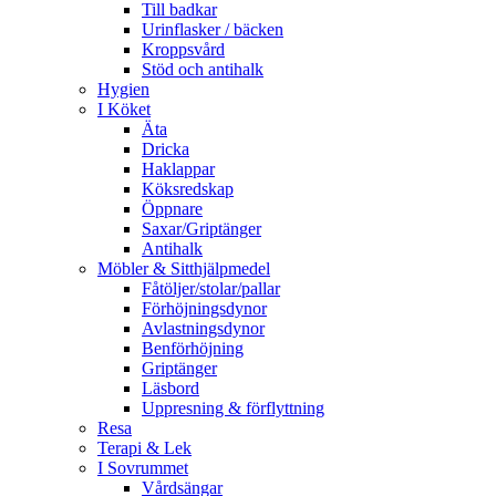
Till badkar
Urinflasker / bäcken
Kroppsvård
Stöd och antihalk
Hygien
I Köket
Äta
Dricka
Haklappar
Köksredskap
Öppnare
Saxar/Griptänger
Antihalk
Möbler & Sitthjälpmedel
Fåtöljer/stolar/pallar
Förhöjningsdynor
Avlastningsdynor
Benförhöjning
Griptänger
Läsbord
Uppresning & förflyttning
Resa
Terapi & Lek
I Sovrummet
Vårdsängar