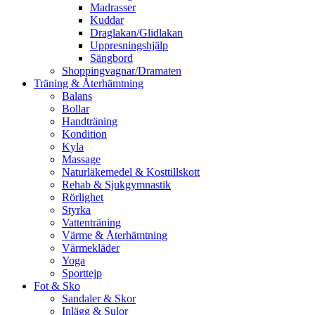
Madrasser
Kuddar
Draglakan/Glidlakan
Uppresningshjälp
Sängbord
Shoppingvagnar/Dramaten
Träning & Återhämtning
Balans
Bollar
Handträning
Kondition
Kyla
Massage
Naturläkemedel & Kosttillskott
Rehab & Sjukgymnastik
Rörlighet
Styrka
Vattenträning
Värme & Återhämtning
Värmekläder
Yoga
Sporttejp
Fot & Sko
Sandaler & Skor
Inlägg & Sulor