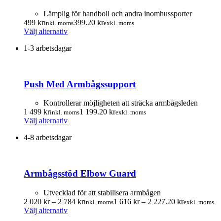
olika
alternativen
Lämplig för handboll och andra inomhussporter
kan
499
kr
399.20
kr
inkl. moms
exkl. moms
väljas
Den
Välj alternativ
på
här
produktsidan
1-3 arbetsdagar
produkten
har
flera
varianter.
Push Med Armbågssupport
De
olika
alternativen
Kontrollerar möjligheten att sträcka armbågsleden
kan
1 499
kr
1 199.20
kr
inkl. moms
exkl. moms
väljas
Den
Välj alternativ
på
här
produktsidan
4-8 arbetsdagar
produkten
har
flera
varianter.
Armbågsstöd Elbow Guard
De
olika
alternativen
Utvecklad för att stabilisera armbågen
kan
Prisintervall:
Prisintervall
2 020
kr
–
2 784
kr
1 616
kr
–
2 227.20
kr
inkl. moms
exkl. moms
väljas
Den
2
1
Välj alternativ
på
här
020.00 kr
616.00 kr