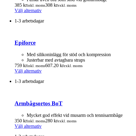
385
kr
308
kr
inkl. moms
exkl. moms
Den
Välj alternativ
här
1-3 arbetsdagar
produkten
har
flera
varianter.
Epiforce
De
olika
alternativen
Med silikoninlägg för stöd och kompression
kan
Justerbar med avtagbara straps
väljas
759
kr
607.20
kr
inkl. moms
exkl. moms
på
Den
Välj alternativ
produktsidan
här
1-3 arbetsdagar
produkten
har
flera
varianter.
Armbågsortos BoT
De
olika
alternativen
Mycket god effekt vid musarm och tennisarmbåge
kan
350
kr
280
kr
inkl. moms
exkl. moms
väljas
Den
Välj alternativ
på
här