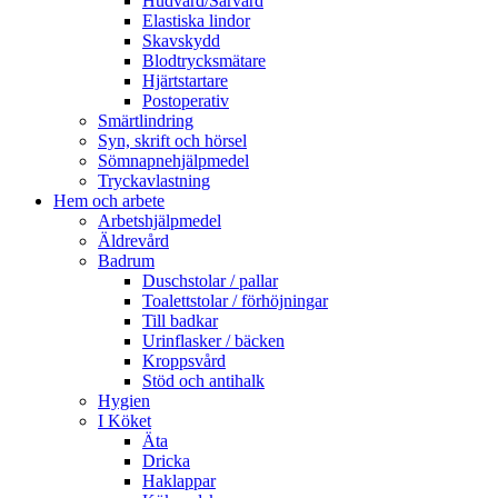
Hudvård/Sårvård
Elastiska lindor
Skavskydd
Blodtrycksmätare
Hjärtstartare
Postoperativ
Smärtlindring
Syn, skrift och hörsel
Sömnapnehjälpmedel
Tryckavlastning
Hem och arbete
Arbetshjälpmedel
Äldrevård
Badrum
Duschstolar / pallar
Toalettstolar / förhöjningar
Till badkar
Urinflasker / bäcken
Kroppsvård
Stöd och antihalk
Hygien
I Köket
Äta
Dricka
Haklappar