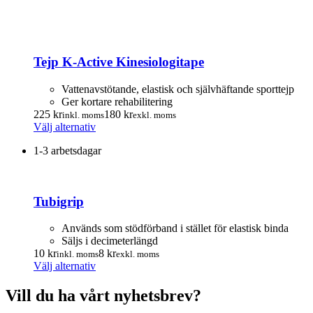
Tejp K-Active Kinesiologitape
Vattenavstötande, elastisk och självhäftande sporttejp
Ger kortare rehabilitering
225
kr
180
kr
inkl. moms
exkl. moms
Den
Välj alternativ
här
1-3 arbetsdagar
produkten
har
flera
varianter.
Tubigrip
De
olika
alternativen
Används som stödförband i stället för elastisk binda
kan
Säljs i decimeterlängd
väljas
10
kr
8
kr
inkl. moms
exkl. moms
på
Den
Välj alternativ
produktsidan
här
produkten
Vill du ha vårt nyhetsbrev?
har