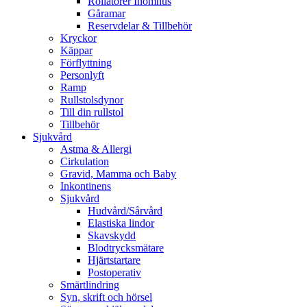
Rollatorer Inomhus
Gåramar
Reservdelar & Tillbehör
Kryckor
Käppar
Förflyttning
Personlyft
Ramp
Rullstolsdynor
Till din rullstol
Tillbehör
Sjukvård
Astma & Allergi
Cirkulation
Gravid, Mamma och Baby
Inkontinens
Sjukvård
Hudvård/Sårvård
Elastiska lindor
Skavskydd
Blodtrycksmätare
Hjärtstartare
Postoperativ
Smärtlindring
Syn, skrift och hörsel