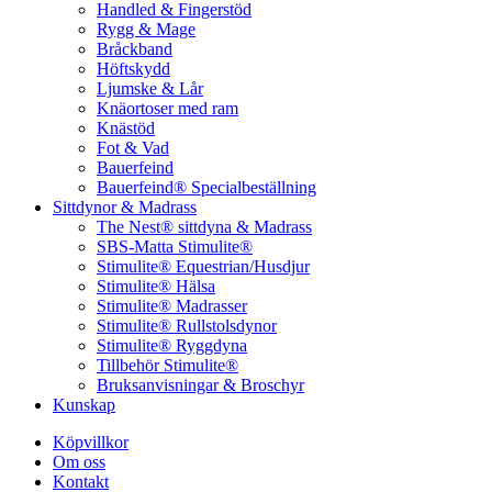
Handled & Fingerstöd
Rygg & Mage
Bråckband
Höftskydd
Ljumske & Lår
Knäortoser med ram
Knästöd
Fot & Vad
Bauerfeind
Bauerfeind® Specialbeställning
Sittdynor & Madrass
The Nest® sittdyna & Madrass
SBS-Matta Stimulite®
Stimulite® Equestrian/Husdjur
Stimulite® Hälsa
Stimulite® Madrasser
Stimulite® Rullstolsdynor
Stimulite® Ryggdyna
Tillbehör Stimulite®
Bruksanvisningar & Broschyr
Kunskap
Köpvillkor
Om oss
Kontakt