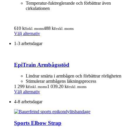
Temperatur-fuktreglerande och förbättrar även
cirkulationen
610
kr
488
kr
inkl. moms
exkl. moms
Den
Välj alternativ
här
1-3 arbetsdagar
produkten
har
flera
varianter.
EpiTrain Armbågsstöd
De
olika
alternativen
Lindrar smärta i armbågen och förbättrar rörligheten
kan
Stimulerar armbågens läkningsprocess
väljas
1 299
kr
1 039.20
kr
inkl. moms
exkl. moms
på
Den
Välj alternativ
produktsidan
här
4-8 arbetsdagar
produkten
har
flera
varianter.
Sports Elbow Strap
De
olika