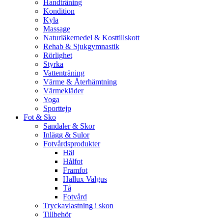
Handträning
Kondition
Kyla
Massage
Naturläkemedel & Kosttillskott
Rehab & Sjukgymnastik
Rörlighet
Styrka
Vattenträning
Värme & Återhämtning
Värmekläder
Yoga
Sporttejp
Fot & Sko
Sandaler & Skor
Inlägg & Sulor
Fotvårdsprodukter
Häl
Hålfot
Framfot
Hallux Valgus
Tå
Fotvård
Tryckavlastning i skon
Tillbehör