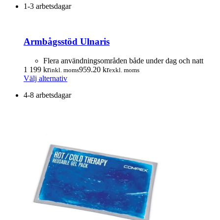
produktsidan
1-3 arbetsdagar
produkten
till
till
har
2
2
flera
784.00 kr
227.20 kr
varianter.
Armbågsstöd Ulnaris
De
olika
alternativen
Flera användningsområden både under dag och natt
kan
1 199
kr
959.20
kr
inkl. moms
exkl. moms
väljas
Den
Välj alternativ
på
här
produktsidan
4-8 arbetsdagar
produkten
har
flera
varianter.
De
olika
alternativen
kan
väljas
på
produktsidan