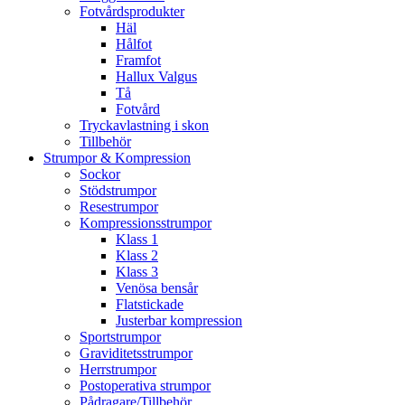
Fotvårdsprodukter
Häl
Hålfot
Framfot
Hallux Valgus
Tå
Fotvård
Tryckavlastning i skon
Tillbehör
Strumpor & Kompression
Sockor
Stödstrumpor
Resestrumpor
Kompressionsstrumpor
Klass 1
Klass 2
Klass 3
Venösa bensår
Flatstickade
Justerbar kompression
Sportstrumpor
Graviditetsstrumpor
Herrstrumpor
Postoperativa strumpor
Pådragare/Tillbehör