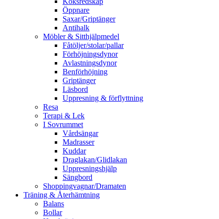
Köksredskap
Öppnare
Saxar/Griptänger
Antihalk
Möbler & Sitthjälpmedel
Fåtöljer/stolar/pallar
Förhöjningsdynor
Avlastningsdynor
Benförhöjning
Griptänger
Läsbord
Uppresning & förflyttning
Resa
Terapi & Lek
I Sovrummet
Vårdsängar
Madrasser
Kuddar
Draglakan/Glidlakan
Uppresningshjälp
Sängbord
Shoppingvagnar/Dramaten
Träning & Återhämtning
Balans
Bollar