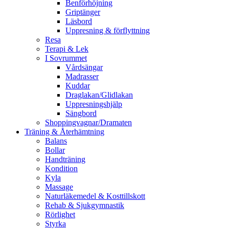
Benförhöjning
Griptänger
Läsbord
Uppresning & förflyttning
Resa
Terapi & Lek
I Sovrummet
Vårdsängar
Madrasser
Kuddar
Draglakan/Glidlakan
Uppresningshjälp
Sängbord
Shoppingvagnar/Dramaten
Träning & Återhämtning
Balans
Bollar
Handträning
Kondition
Kyla
Massage
Naturläkemedel & Kosttillskott
Rehab & Sjukgymnastik
Rörlighet
Styrka