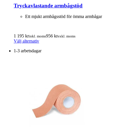
varianter.
Tryckavlastande armbågstöd
De
olika
alternativen
Ett mjukt armbågsstöd för ömma armbågar
kan
väljas
på
1 195
kr
956
kr
produktsidan
inkl. moms
exkl. moms
Den
Välj alternativ
här
1-3 arbetsdagar
produkten
har
flera
varianter.
De
olika
alternativen
kan
väljas
på
produktsidan