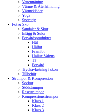
Vattenträning
Värme & Återhämtning
Värmekläder
Yoga
Sporttejp
Fot & Sko
Sandaler & Skor
Inlägg & Sulor
Fotvårdsprodukter
Häl
Hålfot
Framfot
Hallux Valgus
Tå
Fotvård
Tryckavlastning i skon
Tillbehör
Strumpor & Kompression
Sockor
Stödstrumpor
Resestrumpor
Kompressionsstrumpor
Klass 1
Klass 2
Klass 3