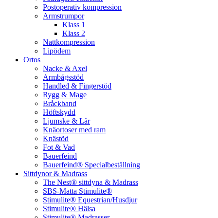
Postoperativ kompression
Armstrumpor
Klass 1
Klass 2
Nattkompression
Lipödem
Ortos
Nacke & Axel
Armbågsstöd
Handled & Fingerstöd
Rygg & Mage
Bråckband
Höftskydd
Ljumske & Lår
Knäortoser med ram
Knästöd
Fot & Vad
Bauerfeind
Bauerfeind® Specialbeställning
Sittdynor & Madrass
The Nest® sittdyna & Madrass
SBS-Matta Stimulite®
Stimulite® Equestrian/Husdjur
Stimulite® Hälsa
Stimulite® Madrasser