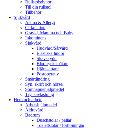
Rullstolsdynor
Till din rullstol
Tillbehör
Sjukvård
Astma & Allergi
Cirkulation
Gravid, Mamma och Baby
Inkontinens
Sjukvård
Hudvård/Sårvård
Elastiska lindor
Skavskydd
Blodtrycksmätare
Hjärtstartare
Postoperativ
Smärtlindring
Syn, skrift och hörsel
Sömnapnehjälpmedel
Tryckavlastning
Hem och arbete
Arbetshjälpmedel
Äldrevård
Badrum
Duschstolar / pallar
Toalettstolar / förhöjningar