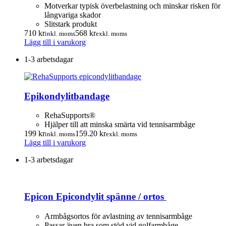
alternativen
Motverkar typisk överbelastning och minskar risken för
kan
långvariga skador
väljas
Slitstark produkt
på
710
kr
568
kr
inkl. moms
exkl. moms
produktsidan
Lägg till i varukorg
1-3 arbetsdagar
Epikondylitbandage
RehaSupports®
Hjälper till att minska smärta vid tennisarmbåge
199
kr
159.20
kr
inkl. moms
exkl. moms
Lägg till i varukorg
1-3 arbetsdagar
Epicon Epicondylit spänne / ortos
Armbågsortos för avlastning av tennisarmbåge
Passar även bra som stöd vid golfarmbåge