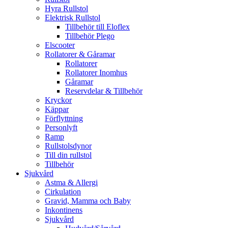
Hyra Rullstol
Elektrisk Rullstol
Tillbehör till Eloflex
Tillbehör Plego
Elscooter
Rollatorer & Gåramar
Rollatorer
Rollatorer Inomhus
Gåramar
Reservdelar & Tillbehör
Kryckor
Käppar
Förflyttning
Personlyft
Ramp
Rullstolsdynor
Till din rullstol
Tillbehör
Sjukvård
Astma & Allergi
Cirkulation
Gravid, Mamma och Baby
Inkontinens
Sjukvård