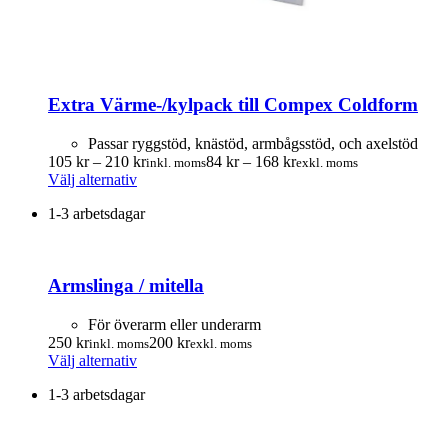
Extra Värme-/kylpack till Compex Coldform
Passar ryggstöd, knästöd, armbågsstöd, och axelstöd
Prisintervall:
Prisintervall:
105
kr
–
210
kr
84
kr
–
168
kr
inkl. moms
exkl. moms
Den
105.00 kr
84.00 kr
Välj alternativ
här
till
till
1-3 arbetsdagar
produkten
210.00 kr
168.00 kr
har
flera
varianter.
Armslinga / mitella
De
olika
alternativen
För överarm eller underarm
kan
250
kr
200
kr
inkl. moms
exkl. moms
väljas
Den
Välj alternativ
på
här
produktsidan
1-3 arbetsdagar
produkten
har
flera