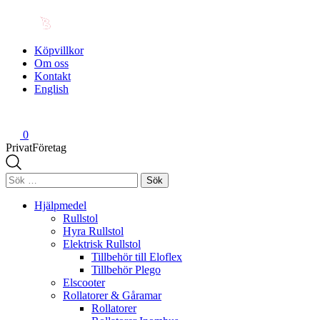
Köpvillkor
Om oss
Kontakt
English
0
Privat
Företag
Sök
efter:
Hjälpmedel
Rullstol
Hyra Rullstol
Elektrisk Rullstol
Tillbehör till Eloflex
Tillbehör Plego
Elscooter
Rollatorer & Gåramar
Rollatorer