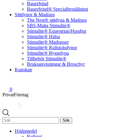
Bauerfeind
Bauerfeind® Specialbeställning
Sittdynor & Madrass
The Nest® sittdyna & Madrass
SBS-Matta Stimulite®
Stimulite® Equestrian/Husdjur
Stimulite® Hälsa
Stimulite® Madrasser
Stimulite® Rullstolsdynor
Stimulite® Ryggdyna
Tillbehör Stimulite®
Bruksanvisningar & Broschyr
Kunskap
0
Privat
Företag
Sök
efter:
Hjälpmedel
Rullstol