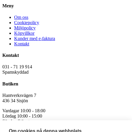
flera
Meny
varianter.
De
olika
Om oss
alternativen
Cookiepolicy
kan
Miljöpolicy
väljas
Köpvillkor
på
Kunder med e-faktura
produktsidan
Kontakt
Kontakt
031 - 71 19 914
Spamskyddad
Butiken
Hantverksvägen 7
436 34 Sisjön
Vardagar 10:00 - 18:00
Lördag 10:00 - 15:00
Söndag Stängt
Om cookies på denna webbplats
Avvikande öppettider för röda och helgdagar