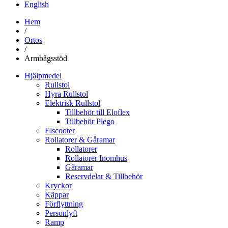
English
Hem
/
Ortos
/
Armbågsstöd
Hjälpmedel
Rullstol
Hyra Rullstol
Elektrisk Rullstol
Tillbehör till Eloflex
Tillbehör Plego
Elscooter
Rollatorer & Gåramar
Rollatorer
Rollatorer Inomhus
Gåramar
Reservdelar & Tillbehör
Kryckor
Käppar
Förflyttning
Personlyft
Ramp