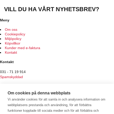
produkten
har
VILL DU HA VÅRT NYHETSBREV?
flera
varianter.
De
Meny
olika
alternativen
Om oss
kan
Cookiepolicy
väljas
Miljöpolicy
på
Köpvillkor
produktsidan
Kunder med e-faktura
Kontakt
Kontakt
031 - 71 19 914
Spamskyddad
Butiken
Om cookies på denna webbplats
Hantverksvägen 7
Vi använder cookies för att samla in och analysera information om
436 34 Sisjön
webbplatsens prestanda och användning, för att förbättra
Vardagar 10:00 - 18:00
funktioner kopplade till sociala medier och för att förbättra och
Lördag 10:00 - 15:00