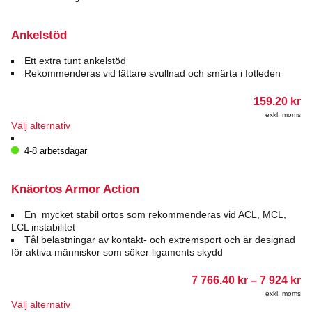
Ankelstöd
Ett extra tunt ankelstöd
Rekommenderas vid lättare svullnad och smärta i fotleden
159.20
kr
exkl. moms
Den
Välj alternativ
här
produkten
4-8 arbetsdagar
har
flera
varianter.
Knäortos Armor Action
De
olika
En mycket stabil ortos som rekommenderas vid ACL, MCL,
alternativen
LCL instabilitet
kan
Tål belastningar av kontakt- och extremsport och är designad
väljas
för aktiva människor som söker ligaments skydd
på
produktsidan
Pr
7 766.40
kr
–
7 924
kr
7
exkl. moms
76
Den
Välj alternativ
till