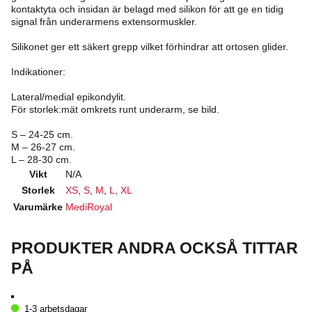
kontaktyta och insidan är belagd med silikon för att ge en tidig
signal från underarmens extensormuskler.
Silikonet ger ett säkert grepp vilket förhindrar att ortosen glider.
Indikationer:
Lateral/medial epikondylit.
För storlek:mät omkrets runt underarm, se bild.
S – 24-25 cm.
M – 26-27 cm.
L – 28-30 cm.
Vikt
N/A
Storlek
XS
,
S
,
M
,
L
,
XL
Varumärke
MediRoyal
PRODUKTER ANDRA OCKSÅ TITTAR
PÅ
1-3 arbetsdagar