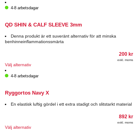
här
7
produkten
4-8 arbetsdagar
92
har
flera
varianter.
QD SHIN & CALF SLEEVE 3mm
De
olika
Denna produkt är ett suveränt alternativ för att minska
alternativen
benhinneinflammationssmärta
kan
väljas
200
kr
på
exkl. moms
produktsidan
Den
Välj alternativ
här
produkten
4-8 arbetsdagar
har
flera
varianter.
Ryggortos Navy X
De
olika
En elastisk luftig gördel i ett extra stadigt och slitstarkt material
alternativen
kan
892
kr
väljas
exkl. moms
på
Den
Välj alternativ
produktsidan
här