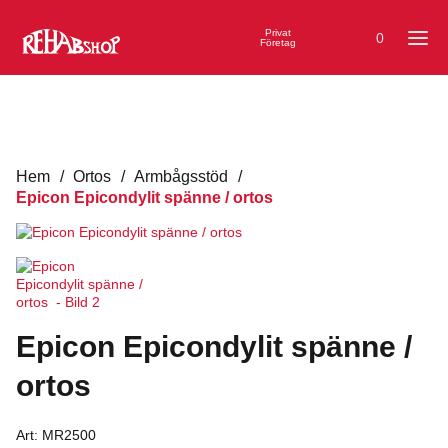
Privat
0
Företag
Hem
/
Ortos
/
Armbågsstöd
/
Epicon Epicondylit spänne / ortos
Epicon Epicondylit spänne /
ortos
Art:
MR2500