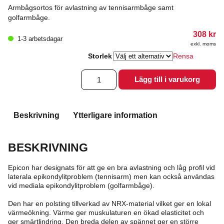
Armbågsortos för avlastning av tennisarmbåge samt
golfarmbåge.
308
kr
1-3 arbetsdagar
exkl. moms
Storlek
Rensa
Epicon
Lägg till i varukorg
Epicondylit
spänne
/
ortos
Beskrivning
Ytterligare information
mängd
BESKRIVNING
Epicon har designats för att ge en bra avlastning och låg profil vid
laterala epikondylitproblem (tennisarm) men kan också användas
vid mediala epikondylitproblem (golfarmbåge).
Den har en polsting tillverkad av NRX-material vilket ger en lokal
värmeökning. Värme ger muskulaturen en ökad elasticitet och
ger smärtlindring. Den breda delen av spännet ger en större