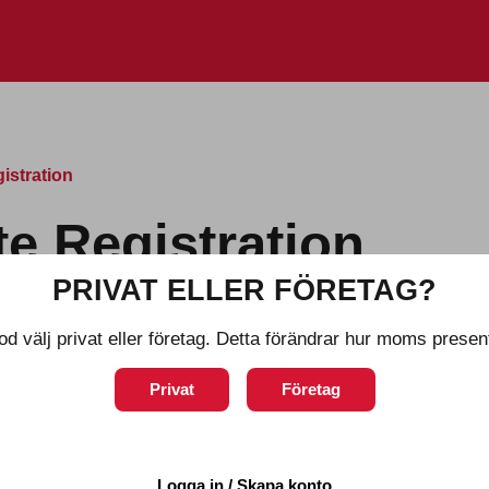
gistration
ate Registration
PRIVAT ELLER FÖRETAG?
t nytt affiliate-konto
od välj privat eller företag. Detta förändrar hur moms presen
Privat
Företag
(required)
Logga in / Skapa konto