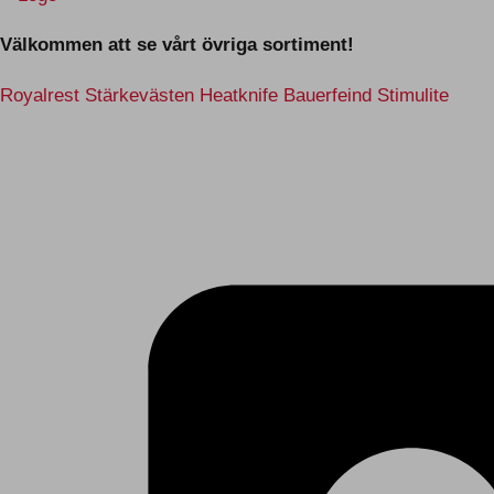
Välkommen att se vårt övriga sortiment!
Royalrest
Stärkevästen
Heatknife
Bauerfeind
Stimulite