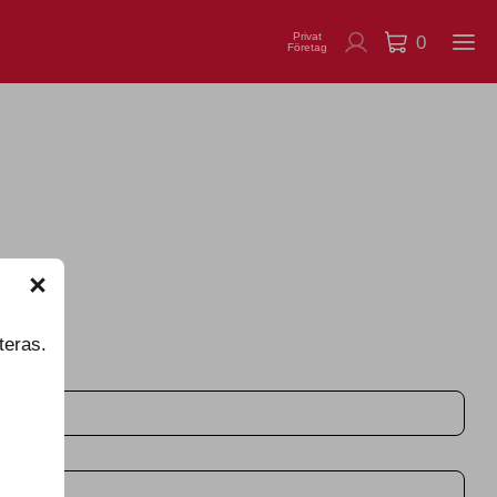
Privat
0
Företag
teras.