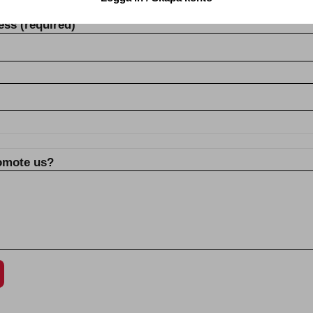
ress
(required)
omote us?