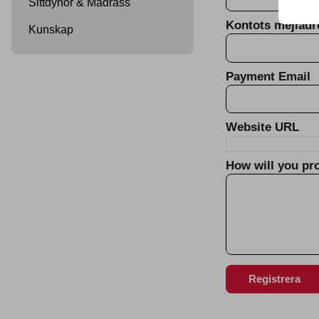
Sittdynor & Madrass
Kontots mejlad
Kunskap
Payment Email
Website URL
How will you pr