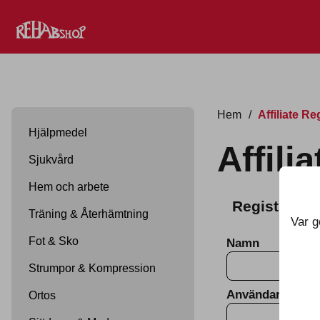
Hem
/
Affiliate Re
Hjälpmedel
Affili
Sjukvård
Hem och arbete
Registrera et
Träning & Återhämtning
Var g
Fot & Sko
Namn
Strumpor & Kompression
Användarnamn
Ortos