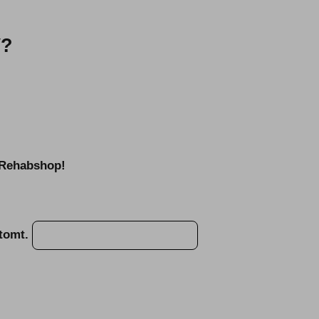
V?
n Rehabshop!
 tomt.