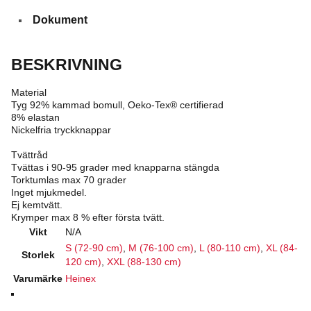
Dokument
BESKRIVNING
Material
Tyg 92% kammad bomull, Oeko-Tex® certifierad
8% elastan
Nickelfria tryckknappar
Tvättråd
Tvättas i 90-95 grader med knapparna stängda
Torktumlas max 70 grader
Inget mjukmedel.
Ej kemtvätt.
Krymper max 8 % efter första tvätt.
Vikt
N/A
S (72-90 cm)
,
M (76-100 cm)
,
L (80-110 cm)
,
XL (84-
Storlek
120 cm)
,
XXL (88-130 cm)
Varumärke
Heinex