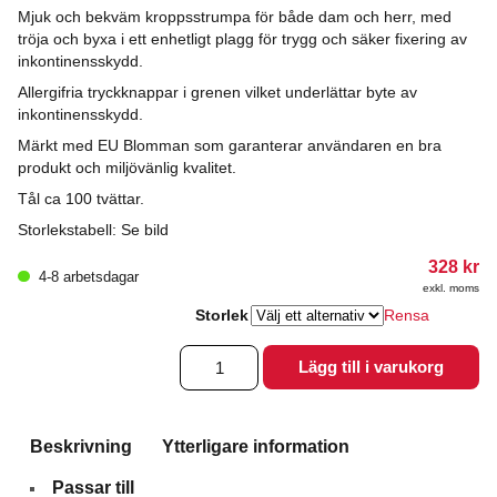
Mjuk och bekväm kroppsstrumpa för både dam och herr, med
tröja och byxa i ett enhetligt plagg för trygg och säker fixering av
inkontinensskydd.
Allergifria tryckknappar i grenen vilket underlättar byte av
inkontinensskydd.
Märkt med EU Blomman som garanterar användaren en bra
produkt och miljövänlig kvalitet.
Tål ca 100 tvättar.
Storlekstabell: Se bild
328
kr
4-8 arbetsdagar
exkl. moms
Storlek
Rensa
Bodystocking
Lägg till i varukorg
med
tryckknappar
mängd
Beskrivning
Ytterligare information
Passar till