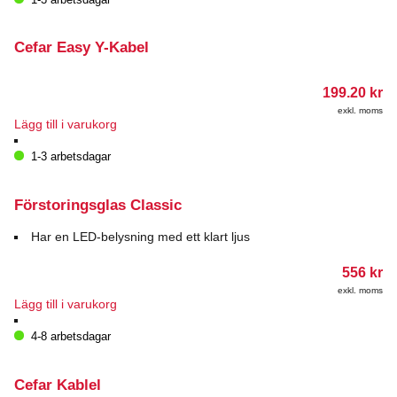
har
flera
varianter.
Cefar Easy Y-Kabel
De
olika
199.20
kr
alternativen
kan
exkl. moms
Lägg till i varukorg
väljas
på
1-3 arbetsdagar
produktsidan
Förstoringsglas Classic
Har en LED-belysning med ett klart ljus
556
kr
exkl. moms
Lägg till i varukorg
4-8 arbetsdagar
Cefar Kablel