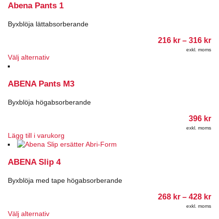
Abena Pants 1
Byxblöja lättabsorberande
Pr
216
kr
–
316
kr
21
exkl. moms
till
Den
Välj alternativ
31
här
produkten
ABENA Pants M3
har
flera
varianter.
Byxblöja högabsorberande
De
396
kr
olika
alternativen
exkl. moms
Lägg till i varukorg
kan
väljas
på
ABENA Slip 4
produktsidan
Byxblöja med tape högabsorberande
Pr
268
kr
–
428
kr
26
exkl. moms
till
Den
Välj alternativ
42