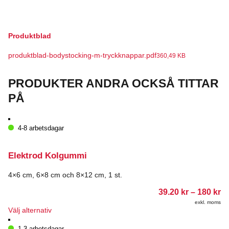
här
produkten
har
flera
Produktblad
varianter.
De
produktblad-bodystocking-m-tryckknappar.pdf
360,49 KB
olika
alternativen
kan
PRODUKTER ANDRA OCKSÅ TITTAR
väljas
på
PÅ
produktsidan
4-8 arbetsdagar
Elektrod Kolgummi
4×6 cm, 6×8 cm och 8×12 cm, 1 st.
Pr
39.20
kr
–
180
kr
39
exkl. moms
till
Den
Välj alternativ
18
här
produkten
1-3 arbetsdagar