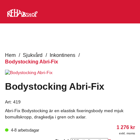
Hem
/
Sjukvård
/
Inkontinens
/
Bodystocking Abri-Fix
Bodystocking Abri-Fix
Art:
419
Abri-Fix Bodystocking är en elastisk fixeringsbody med mjuk
bomullskropp, dragkedja i gren och axlar.
1 276
kr
4-8 arbetsdagar
exkl. moms