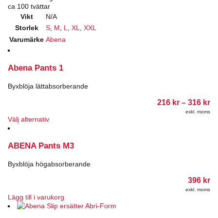
ca 100 tvättar
Vikt
N/A
Storlek
S
,
M
,
L
,
XL
,
XXL
Varumärke
Abena
Abena Pants 1
Byxblöja lättabsorberande
Pr
216
kr
–
316
kr
21
exkl. moms
till
Den
Välj alternativ
31
här
produkten
ABENA Pants M3
har
flera
varianter.
Byxblöja högabsorberande
De
396
kr
olika
alternativen
exkl. moms
Lägg till i varukorg
kan
väljas
på