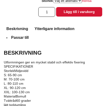
Storlek
Rensa
Bodystocking
Lägg till i varukorg
Abri-
Fix
mängd
Beskrivning
Ytterligare information
Passar till
BESKRIVNING
Utformningen ger en mycket stabil och effektiv fixering
SPECIFIKATIONER
StorlekMidjevidd
S: 65-90 cm
M: 70-100 cm
L: 80-110 cm
XL: 90-120 cm
XXL: 100-130 cm
MaterialBomull
Tvättråd60 grader
lätt torktumling