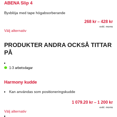
ABENA Slip 4
produktsidan
Byxblöja med tape högabsorberande
Pr
268
kr
–
428
kr
26
exkl. moms
till
Den
Välj alternativ
42
här
produkten
PRODUKTER ANDRA OCKSÅ TITTAR
har
flera
PÅ
varianter.
De
olika
1-3 arbetsdagar
alternativen
kan
väljas
Harmony kudde
på
produktsidan
Kan användas som positioneringskudde
Pr
1 079.20
kr
–
1 200
kr
1
exkl. moms
07
Den
Välj alternativ
till
här