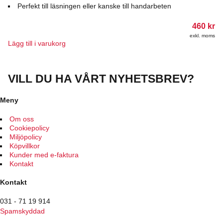
olika
Perfekt till läsningen eller kanske till handarbeten
alternativen
kan
460
kr
väljas
exkl. moms
på
Lägg till i varukorg
produktsidan
VILL DU HA VÅRT NYHETSBREV?
Meny
Om oss
Cookiepolicy
Miljöpolicy
Köpvillkor
Kunder med e-faktura
Kontakt
Kontakt
031 - 71 19 914
Spamskyddad