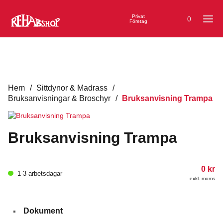
Privat
0
Företag
Hem
/
Sittdynor & Madrass
/
Bruksanvisningar & Broschyr
/
Bruksanvisning Trampa
Bruksanvisning Trampa
0
kr
1-3 arbetsdagar
exkl. moms
Dokument