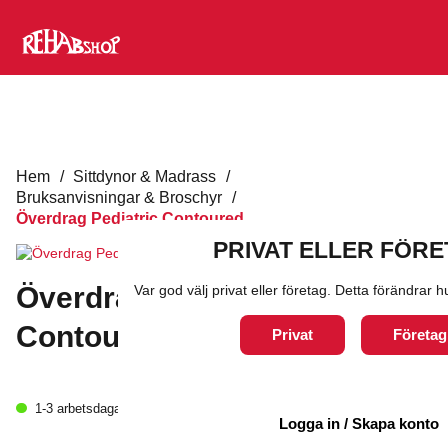
Hem
/
Sittdynor & Madrass
/
Bruksanvisningar & Broschyr
/
Överdrag Pediatric Contoured
PRIVAT ELLER FÖR
Överdrag Pediatric
Var god välj privat eller företag. Detta förändrar
Contoured
Privat
Företag
0
kr
1-3 arbetsdagar
exkl. moms
Logga in / Skapa konto