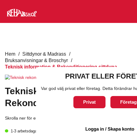
Hem
/
Sittdynor & Madrass
/
Bruksanvisningar & Broschyr
/
Teknisk information & Rekonditionering sittdyna
PRIVAT ELLER FÖR
Var god välj privat eller företag. Detta förändrar
Teknisk information &
Rekonditionering sittdyna
Privat
Företag
Skrolla ner för en nedladdningsbar PDF fil
0
kr
Logga in / Skapa konto
1-3 arbetsdagar
exkl. moms