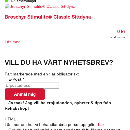
1-3 arbetsdagar
Broschyr Stimulite® Classic Sittdyna
0
kr
exkl. moms
Läs mer
VILL DU HA VÅRT NYHETSBREV?
Fält markerade med en
*
är obligatoriskt
E-Post
*
Ja tack! Jag vill ha erbjudanden, nyheter & tips från
Rehabshop!
HTML
Läs mer om hur vi behandlar dina personuppgifter
här
.