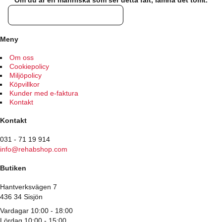
Om du är en människa som ser detta fält, lämna det tomt.
Meny
Om oss
Cookiepolicy
Miljöpolicy
Köpvillkor
Kunder med e-faktura
Kontakt
Kontakt
031 - 71 19 914
info@rehabshop.com
Butiken
Hantverksvägen 7
436 34 Sisjön
Vardagar 10:00 - 18:00
Lördag 10:00 - 15:00