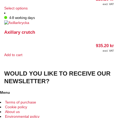
excl. VAT
This
Select options
product
has
4-8 working days
multiple
variants.
The
Axillary crutch
options
may
935.20
kr
be
chosen
excl. VAT
Add to cart
on
the
product
page
WOULD YOU LIKE TO RECEIVE OUR
NEWSLETTER?
Menu
Terms of purchase
Cookie policy
About us
Environmental policy