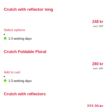
Crutch with reflector long
248
kr
excl. VAT
This
Select options
product
has
1-3 working days
multiple
variants.
The
Crutch Foldable Floral
options
may
280
kr
be
chosen
excl. VAT
Add to cart
on
the
1-3 working days
product
page
Crutch with reflectors
223.20
kr