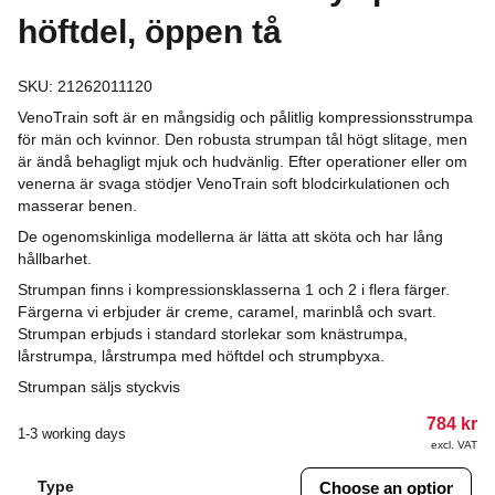
höftdel, öppen tå
SKU:
21262011120
VenoTrain soft är en mångsidig och pålitlig kompressionsstrumpa
för män och kvinnor. Den robusta strumpan tål högt slitage, men
är ändå behagligt mjuk och hudvänlig. Efter operationer eller om
venerna är svaga stödjer VenoTrain soft blodcirkulationen och
masserar benen.
De ogenomskinliga modellerna är lätta att sköta och har lång
hållbarhet.
Strumpan finns i kompressionsklasserna 1 och 2 i flera färger.
Färgerna vi erbjuder är creme, caramel, marinblå och svart.
Strumpan erbjuds i standard storlekar som knästrumpa,
lårstrumpa, lårstrumpa med höftdel och strumpbyxa.
Strumpan säljs styckvis
784
kr
1-3 working days
excl. VAT
Type