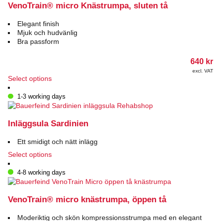
VenoTrain® micro Knästrumpa, sluten tå
Elegant finish
Mjuk och hudvänlig
Bra passform
640
kr
excl. VAT
This
Select options
product
has
1-3 working days
multiple
variants.
The
Inläggsula Sardinien
options
may
Ett smidigt och nätt inlägg
be
This
Select options
chosen
product
on
has
4-8 working days
the
multiple
product
variants.
page
The
VenoTrain® micro knästrumpa, öppen tå
options
may
Moderiktig och skön kompressionsstrumpa med en elegant