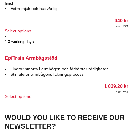
be
finish
chosen
Extra mjuk och hudvänlig
on
the
640
kr
product
excl. VAT
page
This
Select options
product
has
1-3 working days
multiple
variants.
The
EpiTrain Armbågsstöd
options
may
Lindrar smärta i armbågen och förbättrar rörligheten
be
Stimulerar armbågens läkningsprocess
chosen
on
1 039.20
kr
the
excl. VAT
product
This
Select options
page
product
has
multiple
WOULD YOU LIKE TO RECEIVE OUR
variants.
The
NEWSLETTER?
options