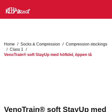
Home
/
Socks & Compression
/
Compression stockings
/
Class 1
/
VenoTrain® soft StayUp med höftdel, öppen tå
VenoTrain® soft StayUp med