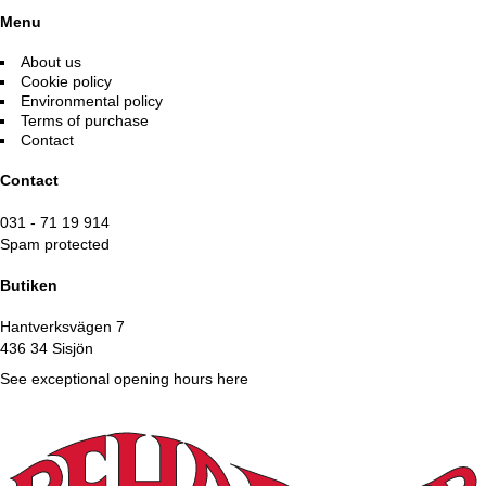
may
be
Menu
chosen
on
About us
the
Cookie policy
product
Environmental policy
page
Terms of purchase
Contact
Contact
031 - 71 19 914
Spam protected
Butiken
Hantverksvägen 7
436 34 Sisjön
See exceptional opening hours here