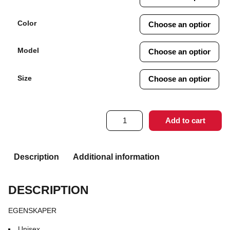
Color
Model
Size
VenoTrain®
Add to cart
soft
StayUp
med
höftdel,
Description
Additional information
öppen
tå
quantity
DESCRIPTION
EGENSKAPER
Unisex