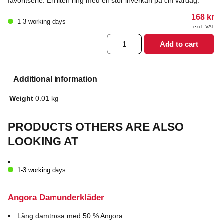
favoritserie. En liten ring med en stor inverkan på din vardag.
168
kr
1-3 working days
excl. VAT
Shakti
Add to cart
Torus
ring
quantity
Additional information
Weight
0.01 kg
PRODUCTS OTHERS ARE ALSO
LOOKING AT
1-3 working days
Angora Damunderkläder
Lång damtrosa med 50 % Angora