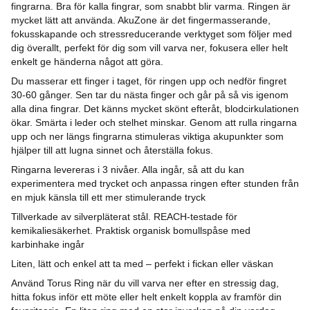
fingrarna. Bra för kalla fingrar, som snabbt blir varma. Ringen är
mycket lätt att använda. AkuZone är det finger­mass­erande,
fokus­skapande och stress­reducerande verktyget som följer med
dig överallt, p
erfekt för dig som vill varva ner, fokusera eller helt
enkelt ge händerna något att göra.
Du masserar ett finger i taget, för ringen upp och nedför fingret
30-60 gånger. Sen tar du nästa finger och går på så vis igenom
alla dina fingrar. Det känns mycket skönt efteråt, blodcirkulationen
ökar. Smärta i leder och stelhet minskar.
Genom att rulla ringarna
upp och ner längs fingrarna stimuleras viktiga akupunkter som
hjälper till att lugna sinnet och återställa fokus.
Ringarna levereras i 3 nivåer. Alla ingår, så att du kan
experimentera med trycket och anpassa ringen efter stunden
från
en mjuk känsla till ett mer stimulerande tryck
Tillverkade av silverpläterat stål. REACH-testade för
kemikaliesäkerhet.
Praktisk organisk bomullspåse med
karbinhake ingår
Liten, lätt och enkel att ta med – perfekt i fickan eller väskan
Använd Torus Ring när du vill varva ner efter en stressig dag,
hitta fokus inför ett möte eller helt enkelt koppla av framför din