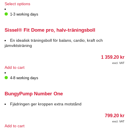
This
Select options
product
has
1-3 working days
multiple
variants.
The
Sissel® Fit Dome pro, halv-träningsboll
options
may
En idealisk träningsboll för balans, cardio, kraft och
be
jämviktsträning
chosen
on
1 359.20
kr
the
excl. VAT
product
Add to cart
page
4-8 working days
BungyPump Number One
Fjädringen ger kroppen extra motstånd
799.20
kr
excl. VAT
Add to cart