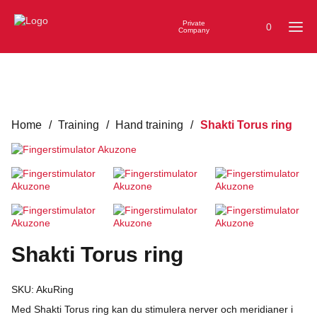
Private
0
Company
Home
/
Training
/
Hand training
/
Shakti Torus ring
Shakti Torus ring
SKU:
AkuRing
Med
Shakti Torus ring
kan du stimulera nerver och meridianer i