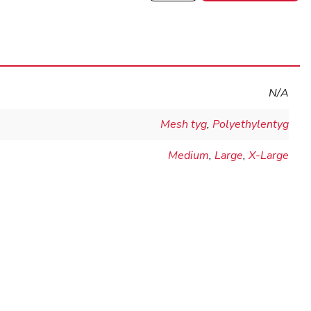
Comfort
quantity
N/A
Mesh tyg
,
Polyethylentyg
Medium
,
Large
,
X-Large