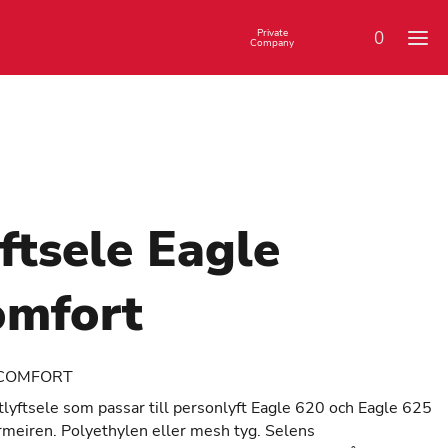
Private
0
Company
ftsele Eagle
omfort
COMFORT
lyftsele som passar till personlyft Eagle 620 och Eagle 625
rmeiren. Polyethylen eller mesh tyg. Selens