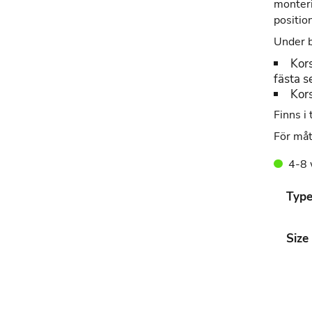
monteri
positio
Under b
Kor
fästa s
Kor
Finns i 
För måt
4-8 
Typ
Size