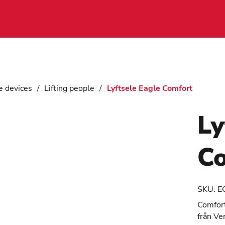
e devices
/
Lifting people
/
Lyftsele Eagle Comfort
Ly
C
SKU:
E
Comfort
från Ve