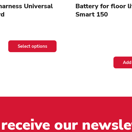
 harness Universal
Battery for floor l
rd
Smart 150
Select options
Add 
 receive our newsle