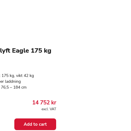
lyft Eagle 175 kg
 175 kg, vikt 42 kg
per laddning
 76,5 – 184 cm
14 752
kr
excl. VAT
Add to cart