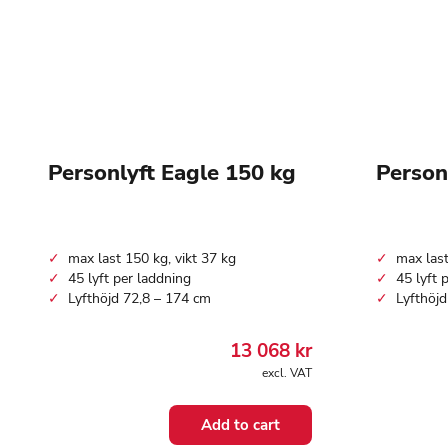
Personlyft Eagle 150 kg
Person
max last 150 kg, vikt 37 kg
max last
45 lyft per laddning
45 lyft 
Lyfthöjd 72,8 – 174 cm
Lyfthöjd
13 068
kr
excl. VAT
Add to cart