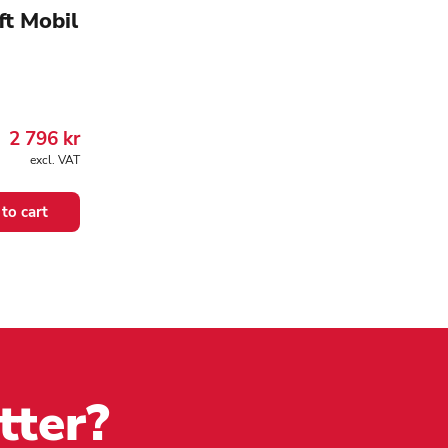
ift Mobil
2 796
kr
excl. VAT
to cart
tter?