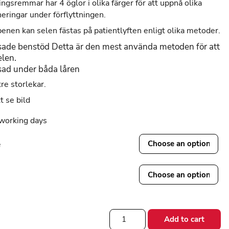
ngsremmar har 4 öglor i olika färger för att uppnå olika
neringar under förflyttningen.
enen kan selen fästas på patientlyften enligt olika metoder.
sade benstöd Detta är den mest använda metoden för att
elen.
sad under båda låren
tre storlekar.
t se bild
working days
e
Lyftsele
Add to cart
Eagle