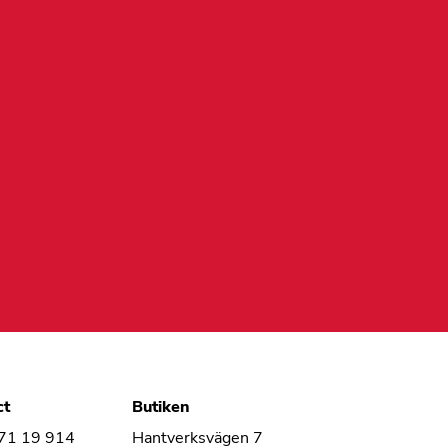
ct
Butiken
 71 19 914
Hantverksvägen 7