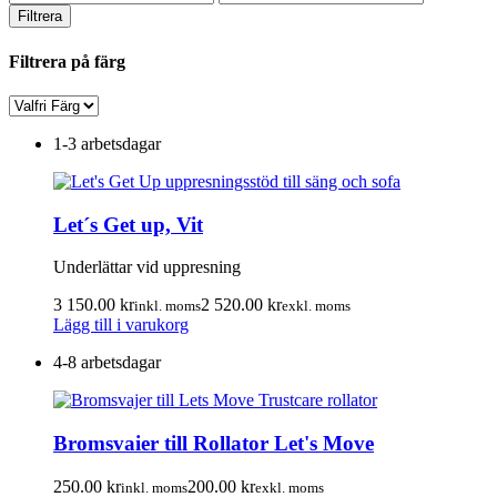
pris
pris
Filtrera
Filtrera på färg
1-3 arbetsdagar
Let´s Get up, Vit
Underlättar vid uppresning
3 150.00
kr
2 520.00
kr
inkl. moms
exkl. moms
Lägg till i varukorg
4-8 arbetsdagar
Bromsvaier till Rollator Let's Move
250.00
kr
200.00
kr
inkl. moms
exkl. moms