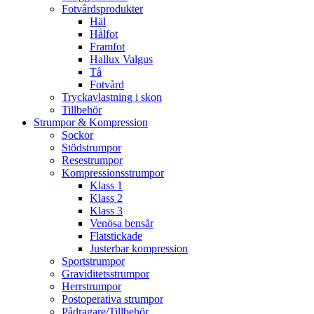
Fotvårdsprodukter
Häl
Hålfot
Framfot
Hallux Valgus
Tå
Fotvård
Tryckavlastning i skon
Tillbehör
Strumpor & Kompression
Sockor
Stödstrumpor
Resestrumpor
Kompressionsstrumpor
Klass 1
Klass 2
Klass 3
Venösa bensår
Flatstickade
Justerbar kompression
Sportstrumpor
Graviditetsstrumpor
Herrstrumpor
Postoperativa strumpor
Pådragare/Tillbehör