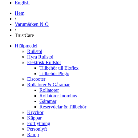
English
Hem
/
Varumärken N-Ö
/
TrustCare
Hjälpmedel
Rullstol
Hyra Rullstol
Elektrisk Rullstol
Tillbehör till Eloflex
Tillbehör Plego
Elscooter
Rollatorer & Gåramar
Rollatorer
Rollatorer Inomhus
Gåramar
Reservdelar & Tillbehör
Kryckor
Käppar
Förflyttning
Personlyft
Ramp