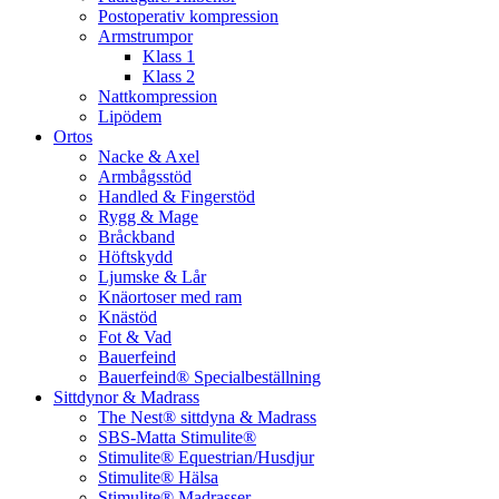
Postoperativ kompression
Armstrumpor
Klass 1
Klass 2
Nattkompression
Lipödem
Ortos
Nacke & Axel
Armbågsstöd
Handled & Fingerstöd
Rygg & Mage
Bråckband
Höftskydd
Ljumske & Lår
Knäortoser med ram
Knästöd
Fot & Vad
Bauerfeind
Bauerfeind® Specialbeställning
Sittdynor & Madrass
The Nest® sittdyna & Madrass
SBS-Matta Stimulite®
Stimulite® Equestrian/Husdjur
Stimulite® Hälsa
Stimulite® Madrasser