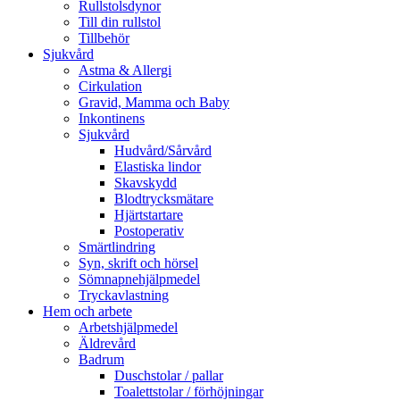
Rullstolsdynor
Till din rullstol
Tillbehör
Sjukvård
Astma & Allergi
Cirkulation
Gravid, Mamma och Baby
Inkontinens
Sjukvård
Hudvård/Sårvård
Elastiska lindor
Skavskydd
Blodtrycksmätare
Hjärtstartare
Postoperativ
Smärtlindring
Syn, skrift och hörsel
Sömnapnehjälpmedel
Tryckavlastning
Hem och arbete
Arbetshjälpmedel
Äldrevård
Badrum
Duschstolar / pallar
Toalettstolar / förhöjningar