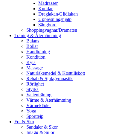
Madrasser
Kuddar
Draglakan/Glidlakan
Uppresningshjälp
Sängbord
Shoppingvagnar/Dramaten
Träning & Återhämtning
Balans
Bollar
Handträning
Kondition
Kyla
Massage
Naturläkemedel & Kosttillskott
Rehab & Sjukgymnastik
Rörlighet
Styrka
Vattenträning
Värme & Återhämtning
Värmekläder
Yoga
Sporttejp
Fot & Sko
Sandaler & Skor
Inlägg & Sulor