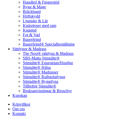
Handled & Fingerstöd
Rygg & Mage
Bråckband
Höftskydd
Ljumske & Lår
Knäortoser med ram
Knästöd
Fot & Vad
Bauerfeind
Bauerfeind® Specialbeställning
Sittdynor & Madrass
The Nest® sittdyna & Madrass
SBS-Matta Stimulite®
Stimulite® Equestrian/Husdjur
Stimulite® Hälsa
Stimulite® Madrasser
Stimulite® Rullstolsdynor
Stimulite® Ryggdyna
Tillbehör Stimulite®
Bruksanvisningar & Broschyr
Kunskap
Köpvillkor
Om oss
Kontakt