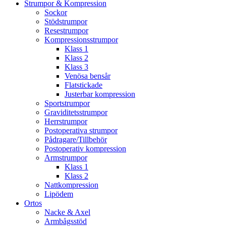
Strumpor & Kompression
Sockor
Stödstrumpor
Resestrumpor
Kompressionsstrumpor
Klass 1
Klass 2
Klass 3
Venösa bensår
Flatstickade
Justerbar kompression
Sportstrumpor
Graviditetsstrumpor
Herrstrumpor
Postoperativa strumpor
Pådragare/Tillbehör
Postoperativ kompression
Armstrumpor
Klass 1
Klass 2
Nattkompression
Lipödem
Ortos
Nacke & Axel
Armbågsstöd