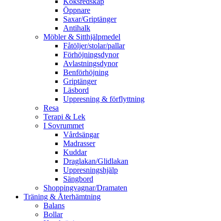
Köksredskap
Öppnare
Saxar/Griptänger
Antihalk
Möbler & Sitthjälpmedel
Fåtöljer/stolar/pallar
Förhöjningsdynor
Avlastningsdynor
Benförhöjning
Griptänger
Läsbord
Uppresning & förflyttning
Resa
Terapi & Lek
I Sovrummet
Vårdsängar
Madrasser
Kuddar
Draglakan/Glidlakan
Uppresningshjälp
Sängbord
Shoppingvagnar/Dramaten
Träning & Återhämtning
Balans
Bollar