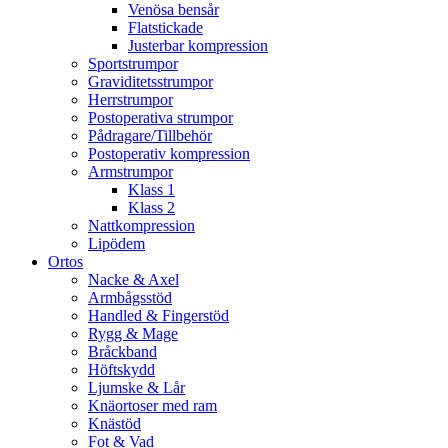
Venösa bensår
Flatstickade
Justerbar kompression
Sportstrumpor
Graviditetsstrumpor
Herrstrumpor
Postoperativa strumpor
Pådragare/Tillbehör
Postoperativ kompression
Armstrumpor
Klass 1
Klass 2
Nattkompression
Lipödem
Ortos
Nacke & Axel
Armbågsstöd
Handled & Fingerstöd
Rygg & Mage
Bråckband
Höftskydd
Ljumske & Lår
Knäortoser med ram
Knästöd
Fot & Vad