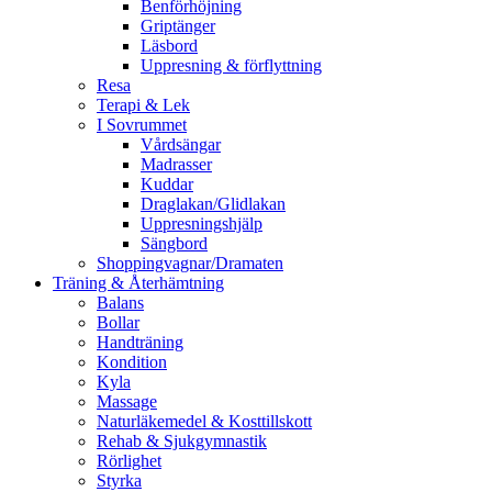
Benförhöjning
Griptänger
Läsbord
Uppresning & förflyttning
Resa
Terapi & Lek
I Sovrummet
Vårdsängar
Madrasser
Kuddar
Draglakan/Glidlakan
Uppresningshjälp
Sängbord
Shoppingvagnar/Dramaten
Träning & Återhämtning
Balans
Bollar
Handträning
Kondition
Kyla
Massage
Naturläkemedel & Kosttillskott
Rehab & Sjukgymnastik
Rörlighet
Styrka