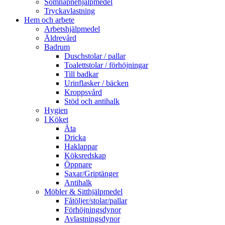
Sömnapnehjälpmedel
Tryckavlastning
Hem och arbete
Arbetshjälpmedel
Äldrevård
Badrum
Duschstolar / pallar
Toalettstolar / förhöjningar
Till badkar
Urinflasker / bäcken
Kroppsvård
Stöd och antihalk
Hygien
I Köket
Äta
Dricka
Haklappar
Köksredskap
Öppnare
Saxar/Griptänger
Antihalk
Möbler & Sitthjälpmedel
Fåtöljer/stolar/pallar
Förhöjningsdynor
Avlastningsdynor