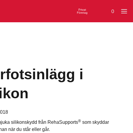
Privat
0
Företag
rfotsinlägg i
likon
018
®
mjuka silikonskydd från RehaSupports
som skyddar
an när du står eller går.