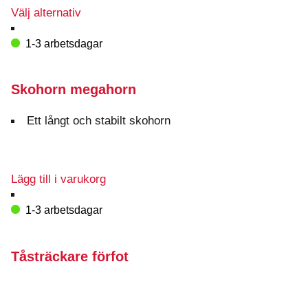
Den
Välj alternativ
här
produkten
1-3 arbetsdagar
har
flera
varianter.
Skohorn megahorn
De
olika
Ett långt och stabilt skohorn
alternativen
kan
väljas
på
Lägg till i varukorg
produktsidan
1-3 arbetsdagar
Tåsträckare förfot