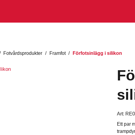
/
Fotvårdsprodukter
/
Framfot
/
Förfotsinlägg i silikon
Fö
si
Art:
RE0
Ett par 
trampdyn