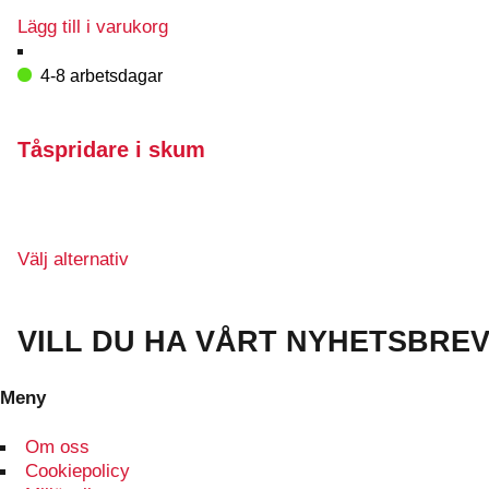
Lägg till i varukorg
4-8 arbetsdagar
Tåspridare i skum
Den
Välj alternativ
här
produkten
har
VILL DU HA VÅRT NYHETSBRE
flera
varianter.
Meny
De
olika
Om oss
alternativen
Cookiepolicy
kan