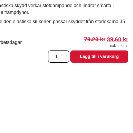
astiska skydd verkar stötdämpande och lindrar smärta i
 trampdynor.
e den elastiska silikonen passar skyddet från storlekarna 35-
Det
D
79.20
kr
39.60
kr
rbetsdagar
ursprungl
n
exkl. moms
priset
p
Förfotsinlägg
var:
är
Lägg till i varukorg
i
79.20 kr.
39
silikon
mängd