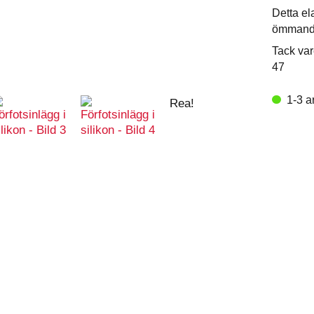
Detta el
ömmande
Tack var
47
1-3 a
Rea!