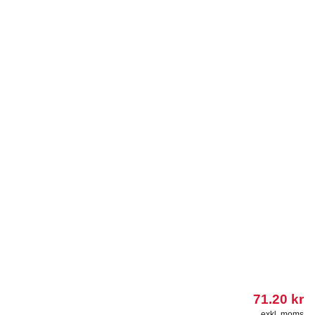
71.20
kr
exkl. moms