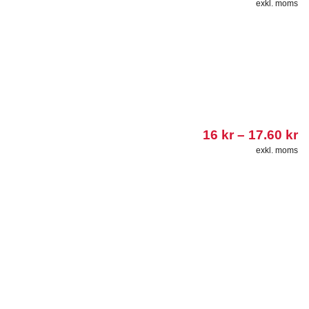
exkl. moms
Pr
16
kr
–
17.60
kr
1
exkl. moms
til
1