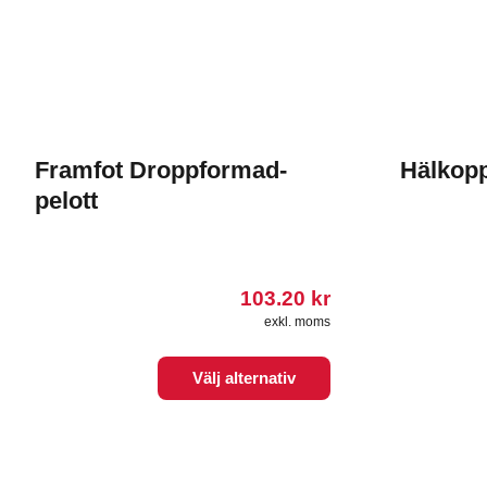
Framfot Droppformad-
Hälkop
pelott
103.20
kr
exkl. moms
Den
Den
Välj alternativ
här
här
produkten
produkten
har
har
flera
flera
varianter.
varianter.