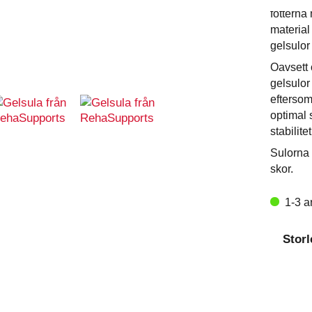
fötterna
material
gelsulor
Oavsett 
gelsulor
eftersom
optimal 
stabilit
Sulorna 
skor.
1-3 a
Storl