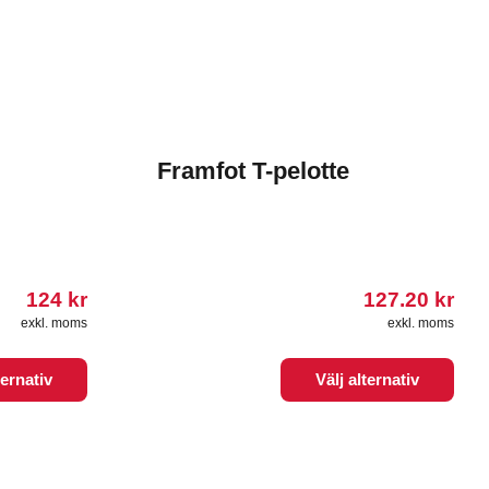
Framfot T-pelotte
124
kr
127.20
kr
exkl. moms
exkl. moms
Den
ternativ
Välj alternativ
här
produkten
har
flera
varianter.