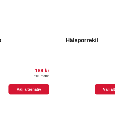
p
Hälsporrekil
188
kr
exkl. moms
Den
Välj alternativ
Välj al
här
produkten
har
flera
varianter.