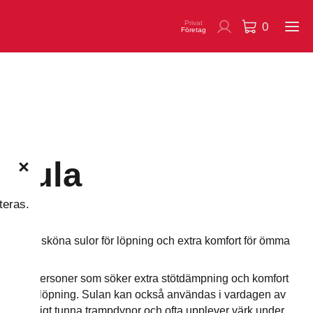
Privat
0
Företag
lsula
teras.
079A
orts® sköna sulor för löpning och extra komfort för ömma
 är för personer som söker extra stötdämpning och komfort
ng eler löpning. Sulan kan också användas i vardagen av
har väldigt tunna trampdynor och ofta upplever värk under