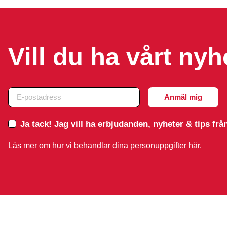
De
De
olika
olika
alternativen
alternative
kan
kan
Vill du ha vårt ny
väljas
väljas
på
på
produktsidan
produktsid
Ja tack! Jag vill ha erbjudanden, nyheter & tips fr
Läs mer om hur vi behandlar dina personuppgifter
här
.