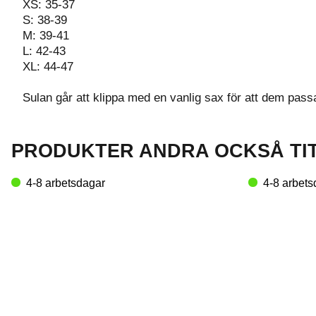
XS: 35-37
S: 38-39
M: 39-41
L: 42-43
XL: 44-47
Sulan går att klippa med en vanlig sax för att dem passa
PRODUKTER ANDRA OCKSÅ TI
4-8 arbetsdagar
4-8 arbets