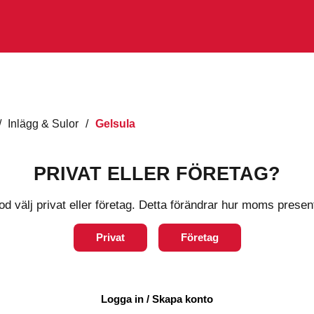
/
Inlägg & Sulor
/
Gelsula
Ge
PRIVAT ELLER FÖRETAG?
od välj privat eller företag. Detta förändrar hur moms presen
Art:
RE0
Privat
Företag
RehaSupp
fötter!
Gelsulan
under gå
Logga in / Skapa konto
dig som 