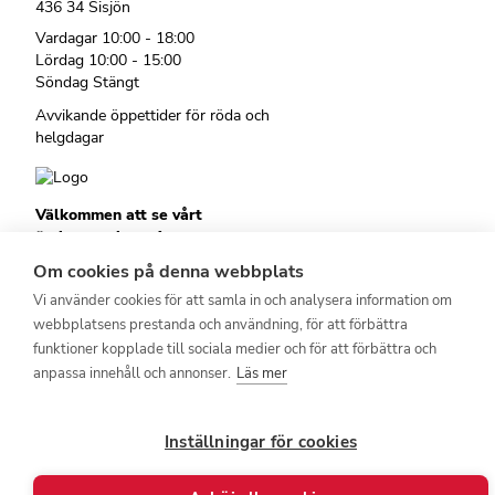
436 34 Sisjön
Vardagar 10:00 - 18:00
Lördag 10:00 - 15:00
Söndag Stängt
Avvikande öppettider för röda och
helgdagar
Välkommen att se vårt
övriga sortiment!
Royalrest
Om cookies på denna webbplats
Stärkevästen
Vi använder cookies för att samla in och analysera information om
Heatknife
webbplatsens prestanda och användning, för att förbättra
Bauerfeind
Stimulite
funktioner kopplade till sociala medier och för att förbättra och
anpassa innehåll och annonser.
Läs mer
Inställningar för cookies