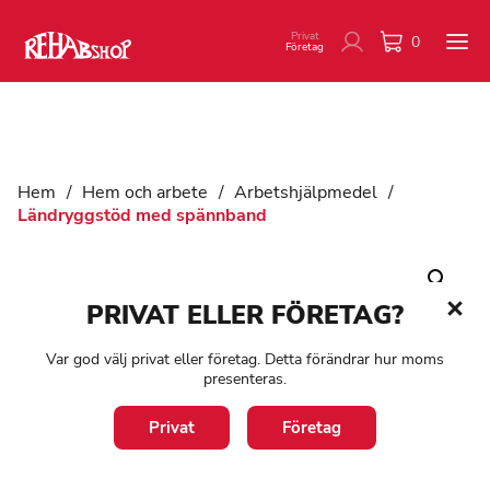
Privat
0
Företag
Hem
/
Hem och arbete
/
Arbetshjälpmedel
/
Ländryggstöd med spännband
PRIVAT ELLER FÖRETAG?
Var god välj privat eller företag. Detta förändrar hur moms
presenteras.
Privat
Företag