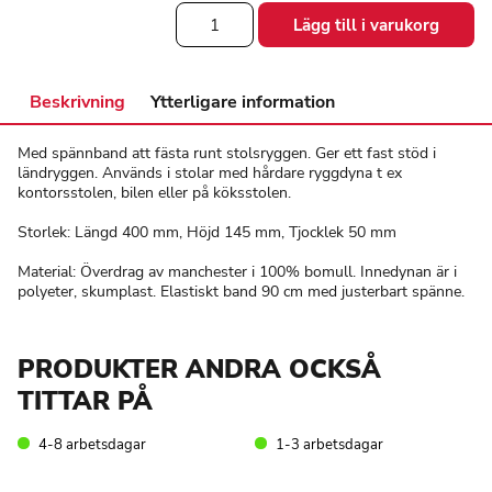
Ländryggstöd
Lägg till i varukorg
med
spännband
mängd
Beskrivning
Ytterligare information
Med spännband att fästa runt stolsryggen. Ger ett fast stöd i
ländryggen. Används i stolar med hårdare ryggdyna t ex
kontorsstolen, bilen eller på köksstolen.
Storlek: Längd 400 mm, Höjd 145 mm, Tjocklek 50 mm
Material: Överdrag av manchester i 100% bomull. Innedynan är i
polyeter, skumplast. Elastiskt band 90 cm med justerbart spänne.
PRODUKTER ANDRA OCKSÅ
TITTAR PÅ
4-8 arbetsdagar
1-3 arbetsdagar