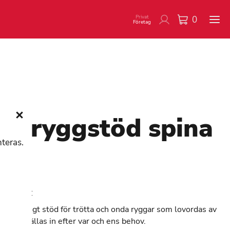
Privat
0
Företag
ndryggstöd spina
nteras.
c
INA-BAC
mordentligt stöd för trötta och onda ryggar som lovordas av
. Kan ställas in efter var och ens behov.