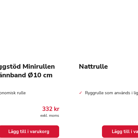
gstöd Minirullen
Nattrulle
ännband Ø10 cm
gonomisk rulle
Ryggrulle som används i li
332
kr
exkl. moms
Lägg till i varukorg
Lägg till i 