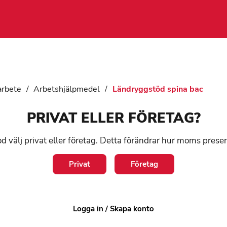
arbete
/
Arbetshjälpmedel
/
Ländryggstöd spina bac
PRIVAT ELLER FÖRETAG?
Lä
d välj privat eller företag. Detta förändrar hur moms prese
ba
Privat
Företag
Art:
SP
Ett uto
Logga in / Skapa konto
experter