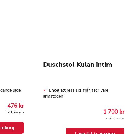
Duschstol Kulan intim
ggande läge
Enkel att resa sig ifrån tack vare
armstöden
476
kr
1 700
kr
exkl. moms
exkl. moms
varukorg
Lägg till i varukorg