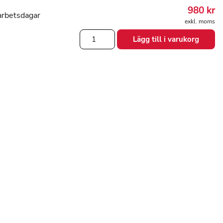
980
kr
arbetsdagar
exkl. moms
Ländryggstöd
Lägg till i varukorg
spina
bac
mängd