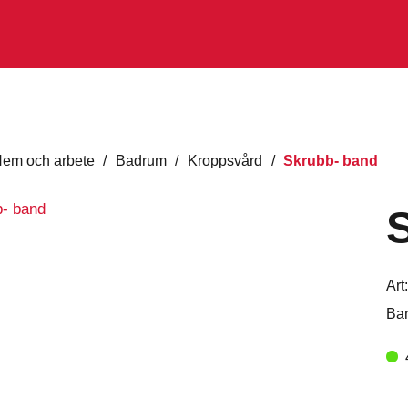
em och arbete
/
Badrum
/
Kroppsvård
/
Skrubb- band
Art
Ban