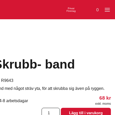
Privat
0
Företag
Skrubb- band
:
R9643
d med något sträv yta, för att skrubba sig även på ryggen.
68
kr
4-8 arbetsdagar
exkl. moms
Skrubb-
Lägg till i varukorg
band