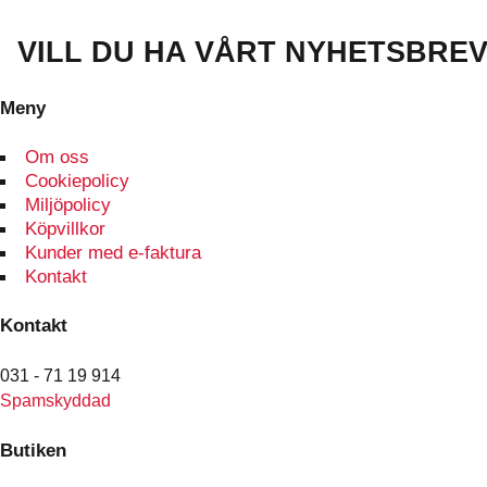
produkten
har
VILL DU HA VÅRT NYHETSBRE
flera
varianter.
Meny
De
olika
Om oss
alternativen
Cookiepolicy
kan
Miljöpolicy
väljas
Köpvillkor
på
Kunder med e-faktura
produktsidan
Kontakt
Kontakt
031 - 71 19 914
Spamskyddad
Butiken