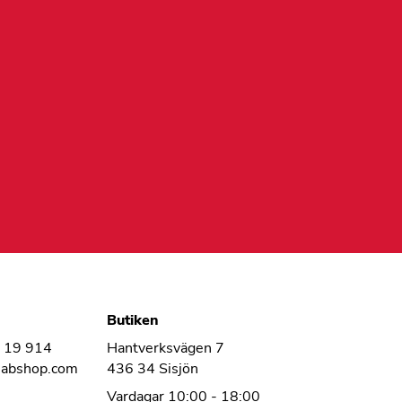
Butiken
1 19 914
Hantverksvägen 7
habshop.com
436 34 Sisjön
Vardagar 10:00 - 18:00