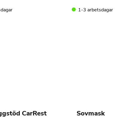
sdagar
1-3 arbetsdagar
ggstöd CarRest
Sovmask