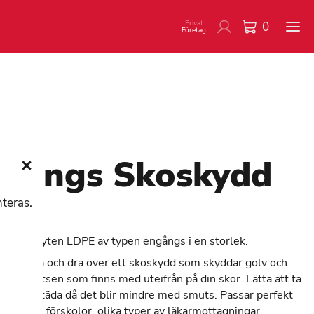
Privat
0
Företag
gångs Skoskydd
nteras.
00
d av polyten LDPE av typen engångs i en storlek.
skorna på och dra över ett skoskydd som skyddar golv och
från smutsen som finns med uteifrån på din skor. Lätta att ta
lare att städa då det blir mindre med smuts. Passar perfekt
visningar, förskolor, olika typer av läkarmottagningar.