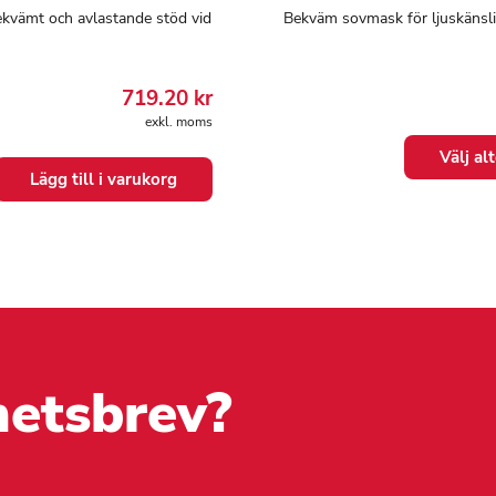
ekvämt och avlastande stöd vid
Bekväm sovmask för ljuskänsl
719.20
kr
exkl. moms
Den
Välj al
här
Lägg till i varukorg
produkten
har
flera
varianter.
De
olika
alternativen
kan
väljas
hetsbrev?
på
produktsidan