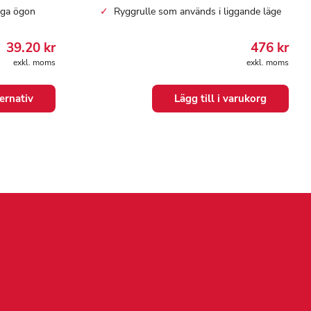
iga ögon
Ryggrulle som används i liggande läge
39.20
kr
476
kr
exkl. moms
exkl. moms
ternativ
Lägg till i varukorg