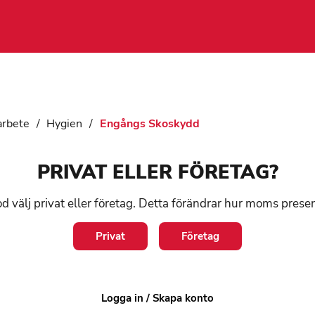
arbete
/
Hygien
/
Engångs Skoskydd
En
PRIVAT ELLER FÖRETAG?
d välj privat eller företag. Detta förändrar hur moms prese
Art:
44
Privat
Företag
Skoskyd
Behåll 
mattor 
på. Enk
Logga in / Skapa konto
till hus