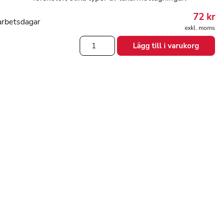
72
kr
arbetsdagar
exkl. moms
Engångs
Lägg till i varukorg
Skoskydd
mängd