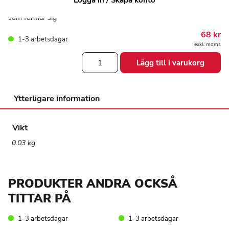
För vridbara kapsyler på flaskor eller tablettburkar. Mjukt material
som formar sig
68
kr
1-3 arbetsdagar
exkl. moms
Öppnare
Lägg till i varukorg
Flaska
eller
tablettburk
mängd
Ytterligare information
Vikt
0.03 kg
PRODUKTER ANDRA OCKSÅ
TITTAR PÅ
1-3 arbetsdagar
1-3 arbetsdagar