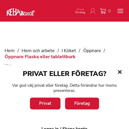
Privat
0
Företag
Hem
/
Hem och arbete
/
I Köket
/
Öppnare
/
Öppnare Flaska eller tablettburk
PRIVAT ELLER FÖRETAG?
Var god välj privat eller företag. Detta förändrar hur moms
presenteras.
Öppnare Flaska eller
Privat
Företag
tablettburk
Art:
5623
Logga in / Skapa konto