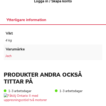
Fotpall
Logga in / Skapa konto
Lägg till i varukorg
gavota
mängd
Ytterligare information
Vikt
4 kg
Varumärke
Jech
PRODUKTER ANDRA OCKSÅ
TITTAR PÅ
1-3 arbetsdagar
1-3 arbetsdagar