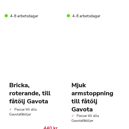
produkten
har
flera
4-8 arbetsdagar
4-8 arbetsdagar
varianter.
De
olika
alternativen
kan
väljas
på
produktsidan
Bricka,
Mjuk
roterande, till
armstoppning
fåtölj Gavota
till fåtölj
Gavota
Passar till alla
Gavotafåtöljer
Passar till alla
Gavotafåtöljer
440
kr