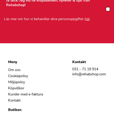
Ja tack! Jag vill ha erbjudanden, nyheter & tips från
Rehabshop!
Läs mer om hur vi behandlar dina personuppgifter
här
.
Meny
Kontakt
031 - 71 19 914
Om oss
info@rehabshop.com
Cookiepolicy
Miljöpolicy
Köpvillkor
Kunder med e-faktura
Kontakt
Butiken