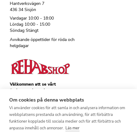
Hantverksvägen 7
436 34 Sisjön
Vardagar 10:00 - 18:00
Lördag 10:00 - 15:00
Söndag Stängt
Avvikande öppettider för röda och
helgdagar
Välkommen att se vårt
övriga sortiment!
Royalrest
Om cookies på denna webbplats
Stärkevästen
Vi använder cookies för att samla in och analysera information om
Heatknife
webbplatsens prestanda och användning, för att förbättra
Bauerfeind
Stimulite
funktioner kopplade till sociala medier och för att förbättra och
anpassa innehåll och annonser.
Läs mer