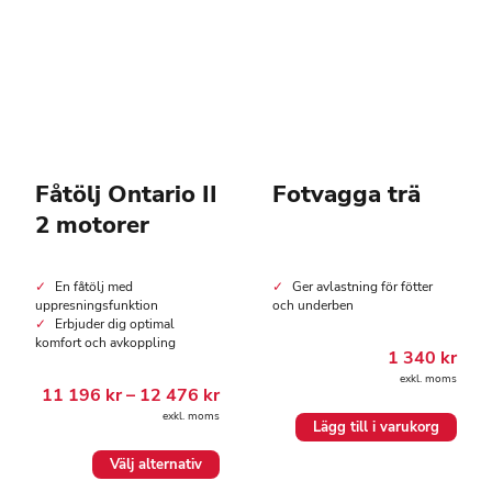
Fåtölj Ontario II
Fotvagga trä
2 motorer
En fåtölj med
Ger avlastning för fötter
uppresningsfunktion
och underben
Erbjuder dig optimal
komfort och avkoppling
1 340
kr
exkl. moms
Prisintervall:
11 196
kr
–
12 476
kr
11
exkl. moms
196.00 kr
Lägg till i varukorg
till
12
Den
Välj alternativ
476.00 kr
här