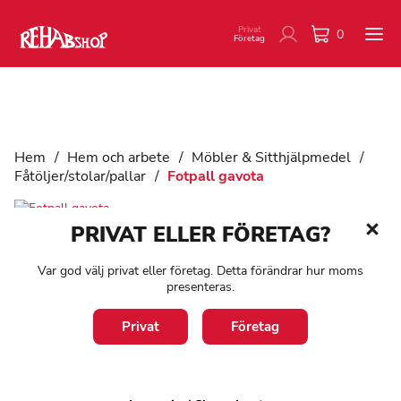
Privat
0
Företag
Hem
/
Hem och arbete
/
Möbler & Sitthjälpmedel
/
Fåtöljer/stolar/pallar
/
Fotpall gavota
PRIVAT ELLER FÖRETAG?
Fotpall gavota
Var god välj privat eller företag. Detta förändrar hur moms
presenteras.
Art:
GAV0064
Bekväm fotpall som passar till fåtöljerna Gavota och Gavota A.
Privat
Företag
Kan beställas i matchande färg till fåtöljen.
2 200
kr
1-3 arbetsdagar
exkl. moms