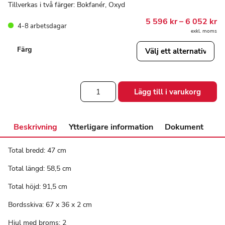
Tillverkas i två färger: Bokfanér, Oxyd
Pr
5 596
kr
–
6 052
kr
4-8 arbetsdagar
5
exkl. moms
59
til
Färg
6
05
Nattbord
Lägg till i varukorg
på
hjul
mängd
Beskrivning
Ytterligare information
Dokument
Total bredd: 47 cm
Total längd: 58,5 cm
Total höjd: 91,5 cm
Bordsskiva: 67 x 36 x 2 cm
Hjul med broms: 2