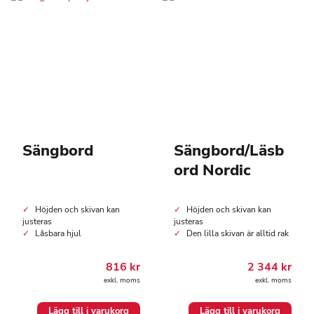
Sängbord
Sängbord/Läsb
ord Nordic
Höjden och skivan kan
Höjden och skivan kan
justeras
justeras
Låsbara hjul
Den lilla skivan är alltid rak
816
kr
2 344
kr
exkl. moms
exkl. moms
Lägg till i varukorg
Lägg till i varukorg