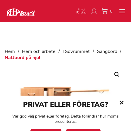
Privat
0
Företag
Hem
/
Hem och arbete
/
I Sovrummet
/
Sängbord
/
Nattbord på hjul
PRIVAT ELLER FÖRETAG?
Var god välj privat eller företag. Detta förändrar hur moms
presenteras.