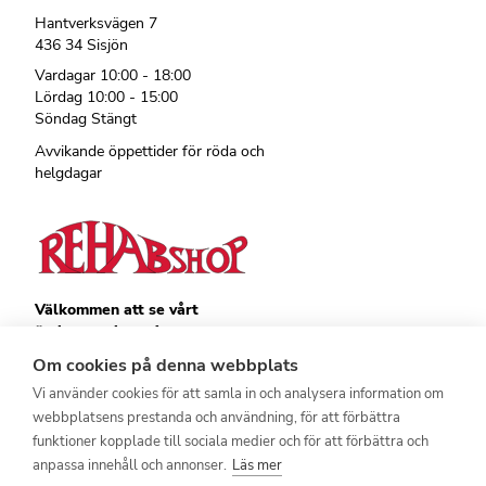
Hantverksvägen 7
436 34 Sisjön
Vardagar 10:00 - 18:00
Lördag 10:00 - 15:00
Söndag Stängt
Avvikande öppettider för röda och
helgdagar
Välkommen att se vårt
övriga sortiment!
Royalrest
Om cookies på denna webbplats
Stärkevästen
Vi använder cookies för att samla in och analysera information om
Heatknife
webbplatsens prestanda och användning, för att förbättra
Bauerfeind
Stimulite
funktioner kopplade till sociala medier och för att förbättra och
anpassa innehåll och annonser.
Läs mer