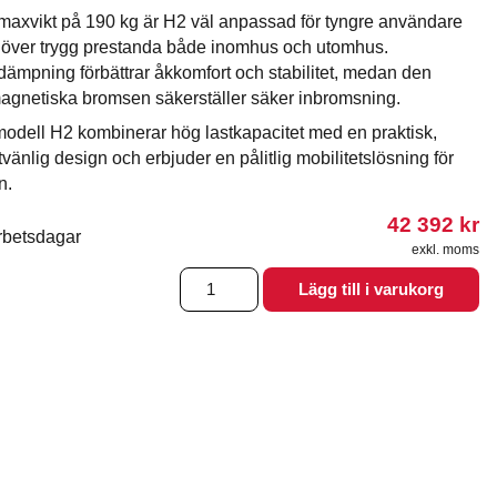
axvikt på 190 kg är H2 väl anpassad för tyngre användare
över trygg prestanda både inomhus och utomhus.
dämpning förbättrar åkkomfort och stabilitet, medan den
agnetiska bromsen säkerställer säker inbromsning.
modell H2 kombinerar hög lastkapacitet med en praktisk,
tvänlig design och erbjuder en pålitlig mobilitetslösning för
n.
42 392
kr
rbetsdagar
exkl. moms
Eloflex
Lägg till i varukorg
H2
mängd