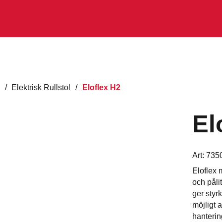
l
/
Elektrisk Rullstol
/
Eloflex H2
El
Art:
735
Eloflex 
och påli
ger styr
möjligt a
hanterin