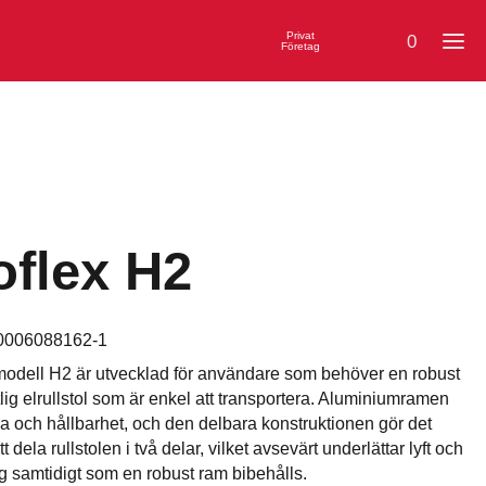
Privat
0
Företag
oflex H2
0006088162-1
modell H2 är utvecklad för användare som behöver en robust
tlig elrullstol som är enkel att transportera. Aluminiumramen
ka och hållbarhet, och den delbara konstruktionen gör det
tt dela rullstolen i två delar, vilket avsevärt underlättar lyft och
g samtidigt som en robust ram bibehålls.