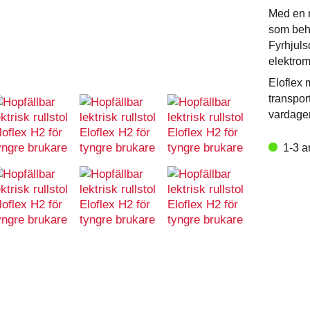
Med en m
som beh
Fyrhjuls
elektrom
Eloflex 
transpor
vardage
1-3 a