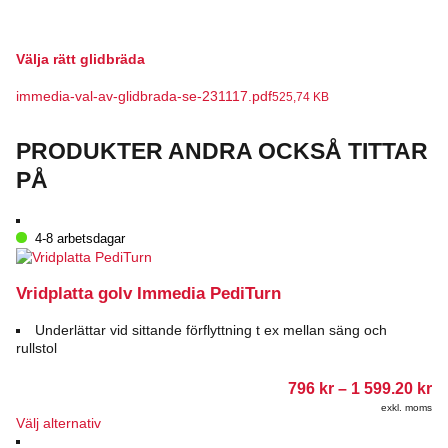
Välja rätt glidbräda
immedia-val-av-glidbrada-se-231117.pdf
525,74 KB
PRODUKTER ANDRA OCKSÅ TITTAR
PÅ
4-8 arbetsdagar
Vridplatta golv Immedia PediTurn
Underlättar vid sittande förflyttning t ex mellan säng och
rullstol
Pr
796
kr
–
1 599.20
kr
79
exkl. moms
till
Den
Välj alternativ
1
här
59