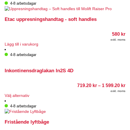
produkten
4-8 arbetsdagar
har
flera
varianter.
Etac uppresningshandtag - soft handles
De
olika
580
kr
alternativen
kan
exkl. moms
Lägg till i varukorg
väljas
på
4-8 arbetsdagar
produktsidan
Inkontinensdraglakan In2S 4D
Pr
719.20
kr
–
1 599.20
kr
71
exkl. moms
till
Den
Välj alternativ
1
här
59
produkten
4-8 arbetsdagar
har
flera
varianter.
Fristående lyftbåge
De