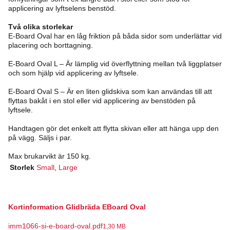
applicering av lyftselens benstöd.
Två olika storlekar
E-Board Oval har en låg friktion på båda sidor som underlättar vid
placering och borttagning.
E-Board Oval L – Är lämplig vid överflyttning ­mellan två liggplatser
och som hjälp vid ­applicering av lyftsele.
E-Board Oval S – Är en liten glidskiva som kan användas till att
flyttas bakåt i en stol eller vid applicering av benstöden på
lyftsele.
Handtagen gör det enkelt att flytta skivan eller att hänga upp den
på vägg. Säljs i par.
Max brukarvikt är 150 kg.
Storlek
Small
,
Large
Kortinformation Glidbräda EBoard Oval
imm1066-si-e-board-oval.pdf
1,30 MB