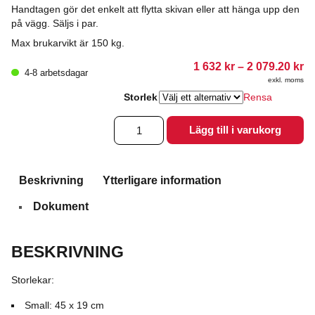
Handtagen gör det enkelt att flytta skivan eller att hänga upp den
på vägg. Säljs i par.
Max brukarvikt är 150 kg.
Pr
1 632
kr
–
2 079.20
kr
4-8 arbetsdagar
1
exkl. moms
63
till
Storlek
Rensa
2
07
Glidskiva
Lägg till i varukorg
Immedia
E-
board
Oval
Beskrivning
Ytterligare information
mängd
Dokument
BESKRIVNING
Storlekar:
Small: 45 x 19 cm