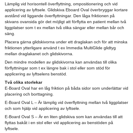
Lämplig vid horisontell överflyttning, ompositionering och vid
applicering av lyftsele. Glidskiva Eboard Oval överbryggar kortare
avstånd vid liggande överflyttningar. Den låga friktionen på
skivans ovansida gör det möjligt att förflytta en patient mellan två
liggplatser som t ex mellan två olika sängar eller mellan bår och
säng.
Placera gärna glidskivorna under ett draglakan och för att minska
friktionen ytterligare använd t ex Immedia MultiGlide glidtyg
mellan draglakanet och glidskivorna.
Den mindre modellen av glidskivorna kan användas till olika
förflyttningar som t ex längre bak i stol eller som stöd för
applicering av lyftselens benstöd.
Två olika storlekar
E-Board Oval har en låg friktion på båda sidor som underlättar vid
placering och borttagning.
E-Board Oval L – Är lämplig vid överflyttning ­mellan två liggplatser
och som hjälp vid ­applicering av lyftsele.
E-Board Oval S – Är en liten glidskiva som kan användas till att
flyttas bakåt i en stol eller vid applicering av benstöden på
lyftsele.