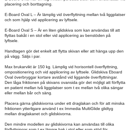
placering och borttagning.
E-Board Oval L – Är lämplig vid överflyttning ­mellan två liggplatser
och som hjälp vid ­applicering av lyftsele.
E-Board Oval S – Är en liten glidskiva som kan användas till att
flyttas bakåt i en stol eller vid applicering av benstöden på
lyftsele.
Handtagen gör det enkelt att flytta skivan eller att hänga upp den
på vägg. Säljs i par.
Max brukarvikt är 150 kg. Lämplig vid horisontell överflyttning,
ompositionering och vid applicering av lyftsele. Glidskiva Eboard
Oval överbryggar kortare avstånd vid liggande överflyttningar.
Den låga friktionen på skivans ovansida gör det möjligt att förflytta
en patient mellan två liggplatser som t ex mellan två olika sängar
eller mellan bår och säng.
Placera gärna glidskivorna under ett draglakan och för att minska
friktionen ytterligare använd t ex Immedia MultiGlide glidtyg
mellan draglakanet och glidskivorna.
Den mindre modellen av glidskivorna kan användas till olika
förflyttningar som t ex längre bak i stol eller som stöd för