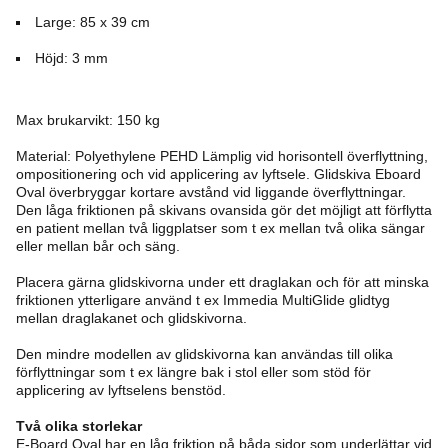
Large: 85 x 39 cm
Höjd: 3 mm
Max brukarvikt: 150 kg
Material: Polyethylene PEHD Lämplig vid horisontell överflyttning,
ompositionering och vid applicering av lyftsele. Glidskiva Eboard
Oval överbryggar kortare avstånd vid liggande överflyttningar.
Den låga friktionen på skivans ovansida gör det möjligt att förflytta
en patient mellan två liggplatser som t ex mellan två olika sängar
eller mellan bår och säng.
Placera gärna glidskivorna under ett draglakan och för att minska
friktionen ytterligare använd t ex Immedia MultiGlide glidtyg
mellan draglakanet och glidskivorna.
Den mindre modellen av glidskivorna kan användas till olika
förflyttningar som t ex längre bak i stol eller som stöd för
applicering av lyftselens benstöd.
Två olika storlekar
E-Board Oval har en låg friktion på båda sidor som underlättar vid