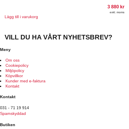
olika
3 880
kr
alternativen
kan
exkl. moms
Lägg till i varukorg
väljas
på
produktsidan
VILL DU HA VÅRT NYHETSBREV?
Meny
Om oss
Cookiepolicy
Miljöpolicy
Köpvillkor
Kunder med e-faktura
Kontakt
Kontakt
031 - 71 19 914
Spamskyddad
Butiken