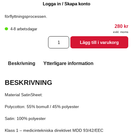
Logga in / Skapa konto
Örngott som kan användas tillsammans med SatinSheet drag-
och glidlakan för att öka komforten för användaren under
förflyttningsprocessen.
280
kr
4-8 arbetsdagar
exkl. moms
Örngott
Lägg till i varukorg
SatinSheet
70x60
cm
mängd
Beskrivning
Ytterligare information
BESKRIVNING
Material SatinSheet:
Polycotton: 55% bomull / 45% polyester
Satin: 100% polyester
Klass 1 – medicintekniska direktivet MDD 93/42/EEC