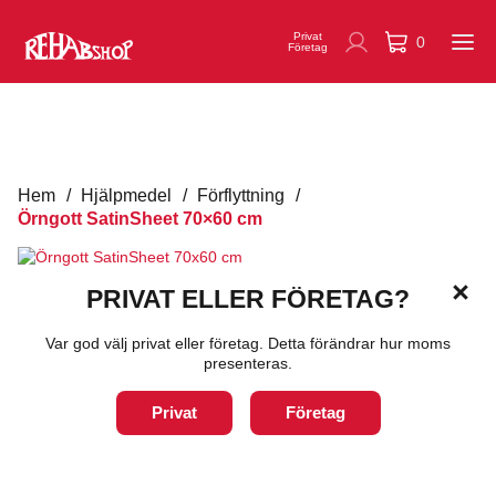
Privat
0
Företag
Hem
/
Hjälpmedel
/
Förflyttning
/
Örngott SatinSheet 70×60 cm
PRIVAT ELLER FÖRETAG?
Var god välj privat eller företag. Detta förändrar hur moms
presenteras.
Örngott SatinSheet 70x60
Privat
Företag
cm
Art:
IM4117S