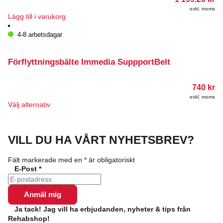
exkl. moms
Lägg till i varukorg
4-8 arbetsdagar
Förflyttningsbälte Immedia SuppportBelt
740
kr
exkl. moms
Den
Välj alternativ
här
produkten
har
VILL DU HA VÅRT NYHETSBREV?
flera
varianter.
De
Fält markerade med en
*
är obligatoriskt
olika
E-Post
*
alternativen
kan
väljas
på
Ja tack! Jag vill ha erbjudanden, nyheter & tips från
produktsidan
Rehabshop!