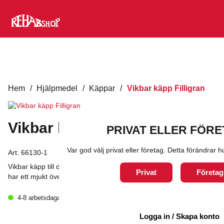
Hem
/
Hjälpmedel
/
Käppar
/
Vikbar käpp Filligran
Vikbar käpp Filligran
PRIVAT ELLER FÖR
Var god välj privat eller företag. Detta förändrar
Art:
66130-1
Vikbar käpp till dam där handtaget är av en mindre modell samt
Privat
Företag
har ett mjukt överskikt för ökad användningskomfort.
1 116
kr
4-8 arbetsdagar
exkl. moms
Vikbar
Logga in / Skapa konto
Lägg till i varukorg
käpp