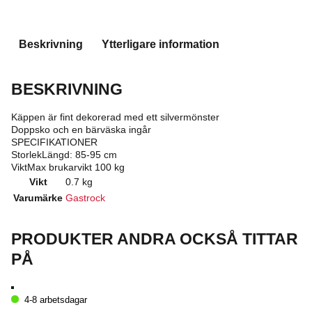
Filligran
mängd
Beskrivning
Ytterligare information
BESKRIVNING
Käppen är fint dekorerad med ett silvermönster
Doppsko och en bärväska ingår
SPECIFIKATIONER
StorlekLängd: 85-95 cm
ViktMax brukarvikt 100 kg
Vikt
0.7 kg
Varumärke
Gastrock
PRODUKTER ANDRA OCKSÅ TITTAR
PÅ
4-8 arbetsdagar