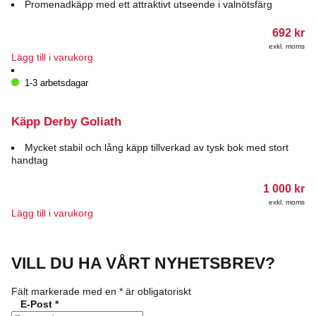
Promenadkäpp med ett attraktivt utseende i valnötsfärg
692
kr
exkl. moms
Lägg till i varukorg
1-3 arbetsdagar
Käpp Derby Goliath
Mycket stabil och lång käpp tillverkad av tysk bok med stort
handtag
1 000
kr
exkl. moms
Lägg till i varukorg
VILL DU HA VÅRT NYHETSBREV?
Fält markerade med en
*
är obligatoriskt
E-Post
*