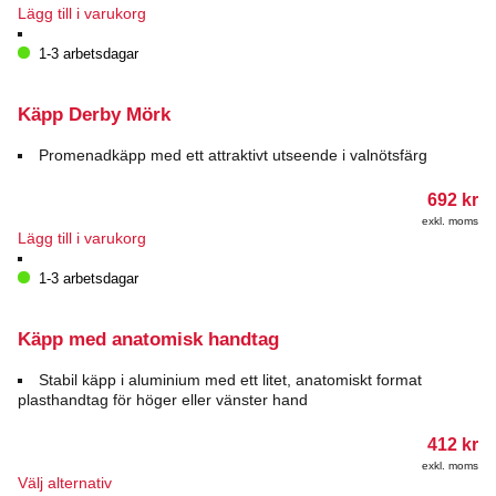
Lägg till i varukorg
1-3 arbetsdagar
Käpp Derby Mörk
Promenadkäpp med ett attraktivt utseende i valnötsfärg
692
kr
exkl. moms
Lägg till i varukorg
1-3 arbetsdagar
Käpp med anatomisk handtag
Stabil käpp i aluminium med ett litet, anatomiskt format
plasthandtag för höger eller vänster hand
412
kr
exkl. moms
Den
Välj alternativ