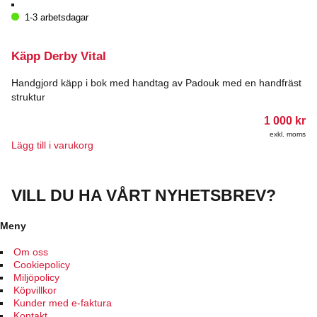
här
produkten
1-3 arbetsdagar
har
flera
varianter.
Käpp Derby Vital
De
olika
Handgjord käpp i bok med handtag av Padouk med en handfräst
alternativen
struktur
kan
väljas
1 000
kr
på
exkl. moms
produktsidan
Lägg till i varukorg
VILL DU HA VÅRT NYHETSBREV?
Meny
Om oss
Cookiepolicy
Miljöpolicy
Köpvillkor
Kunder med e-faktura
Kontakt