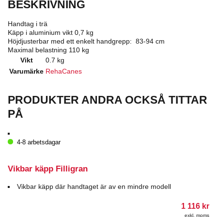
BESKRIVNING
Handtag i trä
Käpp i aluminium vikt 0,7 kg
Höjdjusterbar med ett enkelt handgrepp: 83-94 cm
Maximal belastning 110 kg
Vikt
0.7 kg
Varumärke
RehaCanes
PRODUKTER ANDRA OCKSÅ TITTAR
PÅ
4-8 arbetsdagar
Vikbar käpp Filligran
Vikbar käpp där handtaget är av en mindre modell
1 116
kr
exkl. moms