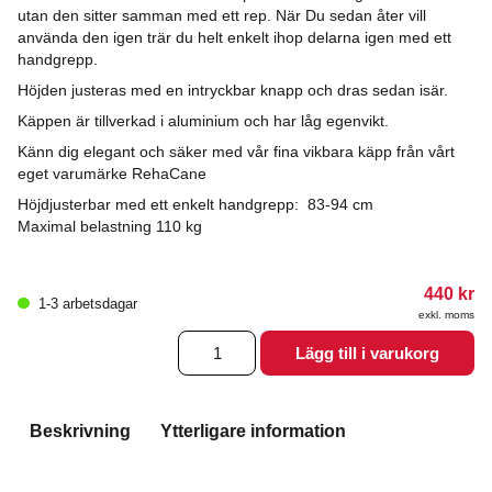
utan den sitter samman med ett rep. När Du sedan åter vill
använda den igen trär du helt enkelt ihop delarna igen med ett
handgrepp.
Höjden justeras med en intryckbar knapp och dras sedan isär.
Käppen är tillverkad i aluminium och har låg egenvikt.
Känn dig elegant och säker med vår fina vikbara käpp från vårt
eget varumärke RehaCane
Höjdjusterbar med ett enkelt handgrepp: 83-94 cm
Maximal belastning 110 kg
440
kr
1-3 arbetsdagar
exkl. moms
Vikbar
Lägg till i varukorg
käpp
gold
deluxe
mängd
Beskrivning
Ytterligare information