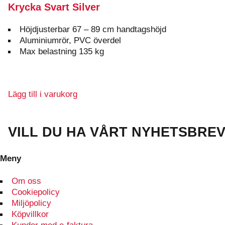
varianter.
Krycka Svart Silver
De
olika
Höjdjusterbar 67 – 89 cm handtagshöjd
alternativen
Aluminiumrör, PVC överdel
kan
Max belastning 135 kg
väljas
på
produktsidan
Lägg till i varukorg
VILL DU HA VÅRT NYHETSBRE
Meny
Om oss
Cookiepolicy
Miljöpolicy
Köpvillkor
Kunder med e-faktura