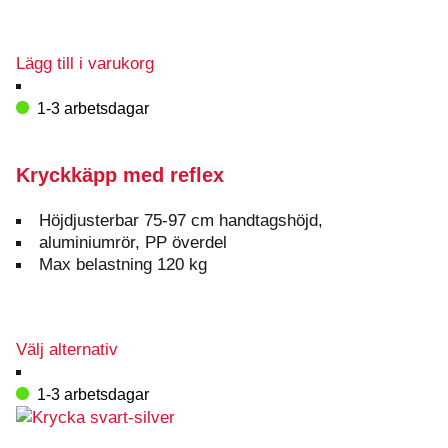
Lägg till i varukorg
1-3 arbetsdagar
Kryckkäpp med reflex
Höjdjusterbar 75-97 cm handtagshöjd,
aluminiumrör, PP överdel
Max belastning 120 kg
Den
Välj alternativ
här
produkten
1-3 arbetsdagar
har
flera