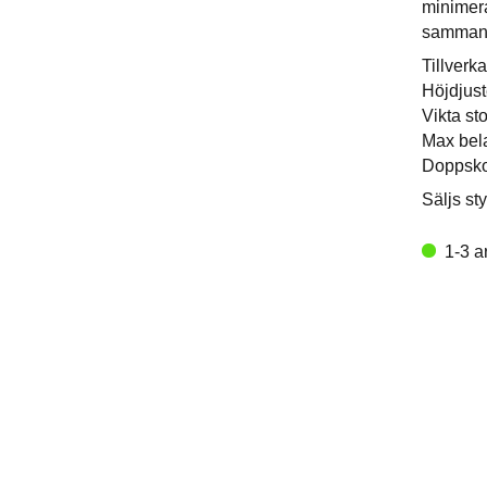
minimera
samman 
Tillver
Höjdjust
Vikta st
Max bela
Doppsko
Säljs st
1-3 a