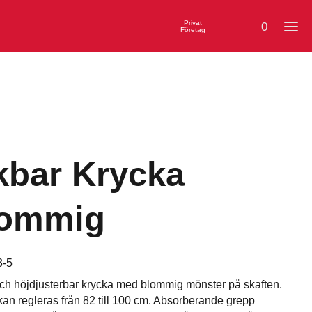
Privat
0
Företag
kbar Krycka
lommig
3-5
ch höjdjusterbar krycka med blommig mönster på skaften.
an regleras från 82 till 100 cm. Absorberande grepp