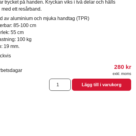
r trycket på handen. Kryckan viks i två delar och hålls
med ett resårband.
kad av aluminium och mjuka handtag (TPR)
erbar: 85-100 cm
orlek: 55 cm
stning: 100 kg
: 19 mm.
yckvis
280
kr
rbetsdagar
exkl. moms
Vikbar
Lägg till i varukorg
Krycka
Blommig
mängd