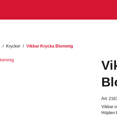
l
/
Kryckor
/
Vikbar Krycka Blommig
Vi
B
Art:
216
Vikbar o
Höjden k