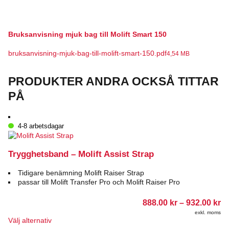
Bruksanvisning mjuk bag till Molift Smart 150
bruksanvisning-mjuk-bag-till-molift-smart-150.pdf
4,54 MB
PRODUKTER ANDRA OCKSÅ TITTAR
PÅ
4-8 arbetsdagar
Trygghetsband – Molift Assist Strap
Tidigare benämning Molift Raiser Strap
passar till Molift Transfer Pro och Molift Raiser Pro
Pr
888.00
kr
–
932.00
kr
88
exkl. moms
till
Den
Välj alternativ
93