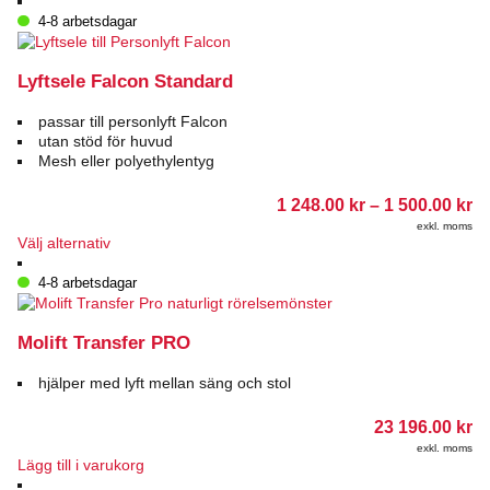
här
produkten
4-8 arbetsdagar
har
flera
varianter.
Lyftsele Falcon Standard
De
olika
passar till personlyft Falcon
alternativen
utan stöd för huvud
kan
Mesh eller polyethylentyg
väljas
på
Pr
1 248.00
kr
–
1 500.00
kr
produktsidan
1
exkl. moms
24
Den
Välj alternativ
till
här
1
produkten
4-8 arbetsdagar
50
har
flera
varianter.
Molift Transfer PRO
De
olika
hjälper med lyft mellan säng och stol
alternativen
kan
23 196.00
kr
väljas
exkl. moms
på
Lägg till i varukorg
produktsidan