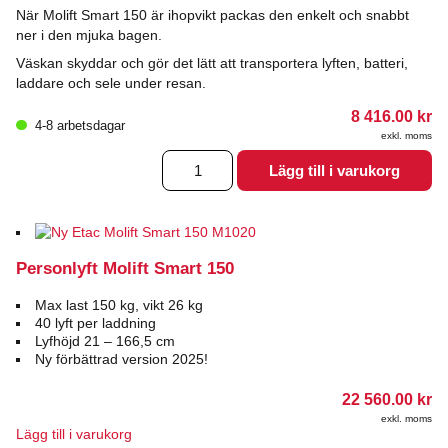
När Molift Smart 150 är ihopvikt packas den enkelt och snabbt
ner i den mjuka bagen.
Väskan skyddar och gör det lätt att transportera lyften, batteri,
laddare och sele under resan.
8 416.00
kr
4-8 arbetsdagar
exkl. moms
Mjuk
Lägg till i varukorg
transportväska
till
Molift
Smart
150
Personlyft Molift Smart 150
mängd
Max last 150 kg, vikt 26 kg
40 lyft per laddning
Lyfhöjd 21 – 166,5 cm
Ny förbättrad version 2025!
22 560.00
kr
exkl. moms
Lägg till i varukorg