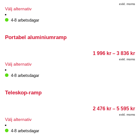
18
exkl. moms
till
Den
Välj alternativ
1
här
90
produkten
4-8 arbetsdagar
har
flera
varianter.
Portabel aluminiumramp
De
olika
Pr
1 996
kr
–
3 836
kr
alternativen
1
kan
exkl. moms
99
Den
Välj alternativ
väljas
till
här
på
3
produkten
4-8 arbetsdagar
produktsidan
83
har
flera
varianter.
Teleskop-ramp
De
olika
Pr
2 476
kr
–
5 595
kr
alternativen
2
kan
exkl. moms
47
Den
Välj alternativ
väljas
till
här
på
5
produkten
4-8 arbetsdagar
produktsidan
59
har