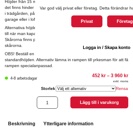
Höjder från 15 mm till 125 mm. Ramperna används överallt där
det finns hinder utomhus. De vanligaste ytorna är vid trottoarkant,
Var god välj privat eller företag. Detta förändrar
i trädgården, på balkongen, altanen eller terrassen. I källare, i
garage eller i loftgångar.
Privat
Företag
Alternativa höjder (se bild) anger den höjd rampen kan minskas
till när man kapar i rampens längsgående markerade skåror.
Skårorna finns på rampens undersida. Det är ca 40 mm mellan
skårorna.
Logga in / Skapa konto
OBS! Beställ en tillskärning för varje rampa där du inte vill ha
standardhöjden. Alternativ lämna in rampen till yrkesman för att få
rampen specialanpassad.
Pr
452
kr
–
3 960
kr
4-8 arbetsdagar
45
exkl. moms
till
3
Storlek
Rensa
96
Tröskelramp
Lägg till i varukorg
mängd
Beskrivning
Ytterligare information