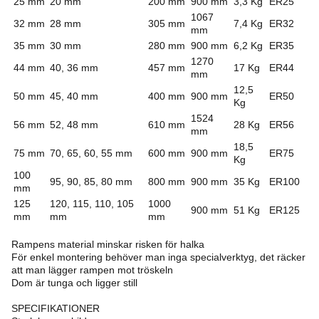
25 mm
20 mm
200 mm
900 mm
3,3 Kg
ER25
1067
32 mm
28 mm
305 mm
7,4 Kg
ER32
mm
35 mm
30 mm
280 mm
900 mm
6,2 Kg
ER35
1270
44 mm
40, 36 mm
457 mm
17 Kg
ER44
mm
12,5
50 mm
45, 40 mm
400 mm
900 mm
ER50
Kg
1524
56 mm
52, 48 mm
610 mm
28 Kg
ER56
mm
18,5
75 mm
70, 65, 60, 55 mm
600 mm
900 mm
ER75
Kg
100
95, 90, 85, 80 mm
800 mm
900 mm
35 Kg
ER100
mm
125
120, 115, 110, 105
1000
900 mm
51 Kg
ER125
mm
mm
mm
Rampens material minskar risken för halka
För enkel montering behöver man inga specialverktyg, det räcker
att man lägger rampen mot tröskeln
Dom är tunga och ligger still
SPECIFIKATIONER