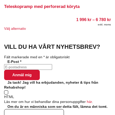
flera
varianter.
Teleskopramp med perforerad köryta
De
olika
Pr
1 996
kr
–
6 780
kr
alternativen
1
kan
exkl. moms
99
Den
Välj alternativ
väljas
till
här
på
6
produkten
produktsidan
78
har
VILL DU HA VÅRT NYHETSBREV?
flera
varianter.
De
Fält markerade med en
*
är obligatoriskt
olika
E-Post
*
alternativen
kan
väljas
på
Ja tack! Jag vill ha erbjudanden, nyheter & tips från
produktsidan
Rehabshop!
HTML
Läs mer om hur vi behandlar dina personuppgifter
här
.
Om du är en människa som ser detta fält, lämna det tomt.