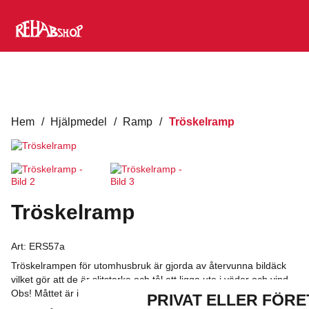
Hem
/
Hjälpmedel
/
Ramp
/
Tröskelramp
Tröskelramp
Art:
ERS57a
Tröskelrampen för utomhusbruk är gjorda av återvunna bildäck
vilket gör att de är slitstarka och tål att ligga ute i väder och vind.
Obs! Måttet är i millimeter.
PRIVAT ELLER FÖR