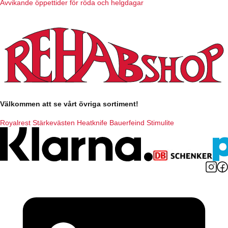
Avvikande öppettider för röda och helgdagar
Välkommen att se vårt övriga sortiment!
Royalrest
Stärkevästen
Heatknife
Bauerfeind
Stimulite