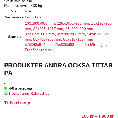
Storlekar: se bild
Max brukarvikt: 400 kg
Vikt
N/A
Varumärke
ErgoFloor
100x800x900 mm
,
125x1000x900 mm
,
15x120x900
mm
,
22x203x1067 mm
,
25x200x900 mm
,
32x305x1067 mm
,
35x280x900 mm
,
44x457x1270
Storlek
mm
,
50x400x900 mm
,
56x610x1524 mm
,
57x343x914 mm
,
75x600x900 mm
,
tillskärning av
Ergofloor ramper
PRODUKTER ANDRA OCKSÅ TITTAR
PÅ
4-8 arbetsdagar
Tröskelramp
Pr
188
kr
–
1 900
kr