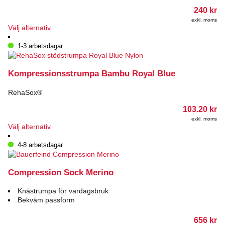
240
kr
exkl. moms
Den
Välj alternativ
här
produkten
1-3 arbetsdagar
har
flera
varianter.
Kompressionsstrumpa Bambu Royal Blue
De
olika
RehaSox®
alternativen
kan
103.20
kr
väljas
exkl. moms
Den
på
Välj alternativ
här
produktsidan
produkten
4-8 arbetsdagar
har
flera
varianter.
Compression Sock Merino
De
olika
Knästrumpa för vardagsbruk
alternativen
Bekväm passform
kan
väljas
656
kr