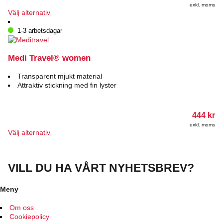
på
exkl. moms
produktsidan
Den
Välj alternativ
här
produkten
1-3 arbetsdagar
har
flera
varianter.
Medi Travel® women
De
olika
Transparent mjukt material
alternativen
Attraktiv stickning med fin lyster
kan
väljas
på
444
kr
produktsidan
exkl. moms
Den
Välj alternativ
här
produkten
har
VILL DU HA VÅRT NYHETSBREV?
flera
varianter.
De
Meny
olika
alternativen
Om oss
kan
Cookiepolicy
väljas