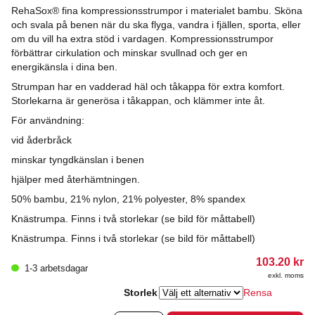
RehaSox® fina kompressionsstrumpor i materialet bambu. Sköna
och svala på benen när du ska flyga, vandra i fjällen, sporta, eller
om du vill ha extra stöd i vardagen. Kompressionsstrumpor
förbättrar cirkulation och minskar svullnad och ger en
energikänsla i dina ben.
Strumpan har en vadderad häl och tåkappa för extra komfort.
Storlekarna är generösa i tåkappan, och klämmer inte åt.
För användning:
vid åderbråck
minskar tyngdkänslan i benen
hjälper med återhämtningen.
50% bambu, 21% nylon, 21% polyester, 8% spandex
Knästrumpa. Finns i två storlekar (se bild för måttabell)
Knästrumpa. Finns i två storlekar (se bild för måttabell)
103.20
kr
1-3 arbetsdagar
exkl. moms
Storlek
Rensa