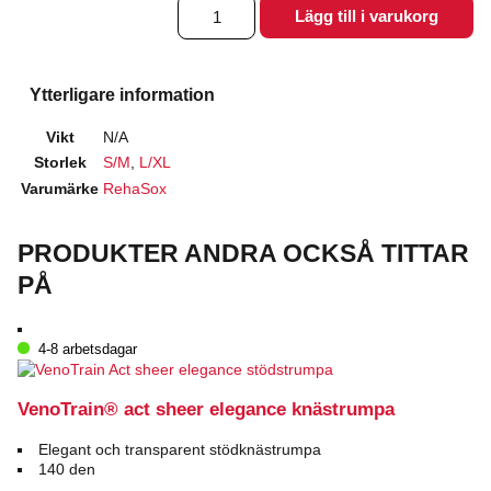
Kompressionsstrumpa
Lägg till i varukorg
Bambu
vit
mängd
Ytterligare information
Vikt
N/A
Storlek
S/M
,
L/XL
Varumärke
RehaSox
PRODUKTER ANDRA OCKSÅ TITTAR
PÅ
4-8 arbetsdagar
VenoTrain® act sheer elegance knästrumpa
Elegant och transparent stödknästrumpa
140 den