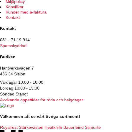
Miljöpolicy
på
Köpvillkor
produktsidan
Kunder med e-faktura
Kontakt
Kontakt
031 - 71 19 914
Spamskyddad
Butiken
Hantverksvägen 7
436 34 Sisjön
Vardagar 10:00 - 18:00
Lördag 10:00 - 15:00
Söndag Stängt
Avvikande öppettider för röda och helgdagar
Välkommen att se vårt övriga sortiment!
Royalrest
Stärkevästen
Heatknife
Bauerfeind
Stimulite