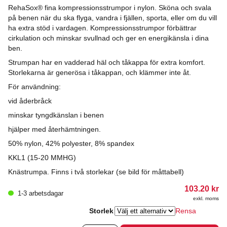
RehaSox® fina kompressionsstrumpor i nylon. Sköna och svala
på benen när du ska flyga, vandra i fjällen, sporta, eller om du vill
ha extra stöd i vardagen. Kompressionsstrumpor förbättrar
cirkulation och minskar svullnad och ger en energikänsla i dina
ben.
Strumpan har en vadderad häl och tåkappa för extra komfort.
Storlekarna är generösa i tåkappan, och klämmer inte åt.
För användning:
vid åderbråck
minskar tyngdkänslan i benen
hjälper med återhämtningen.
50% nylon, 42% polyester, 8% spandex
KKL1 (15-20 MMHG)
Knästrumpa. Finns i två storlekar (se bild för måttabell)
103.20
kr
1-3 arbetsdagar
exkl. moms
Storlek
Rensa