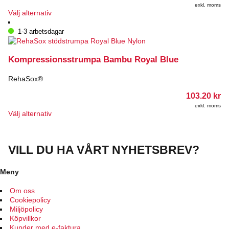
på
exkl. moms
produktsidan
Den
Välj alternativ
här
produkten
1-3 arbetsdagar
har
flera
varianter.
Kompressionsstrumpa Bambu Royal Blue
De
olika
RehaSox®
alternativen
kan
103.20
kr
väljas
exkl. moms
Den
på
Välj alternativ
här
produktsidan
produkten
har
VILL DU HA VÅRT NYHETSBREV?
flera
varianter.
De
Meny
olika
alternativen
Om oss
kan
Cookiepolicy
väljas
Miljöpolicy
på
Köpvillkor
produktsidan
Kunder med e-faktura