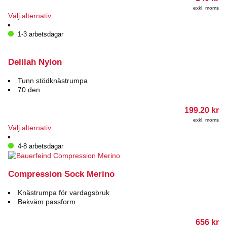
exkl. moms
Den
Välj alternativ
här
produkten
1-3 arbetsdagar
har
flera
varianter.
Delilah Nylon
De
olika
Tunn stödknästrumpa
alternativen
70 den
kan
väljas
199.20
kr
på
exkl. moms
produktsidan
Den
Välj alternativ
här
produkten
4-8 arbetsdagar
har
flera
varianter.
Compression Sock Merino
De
olika
Knästrumpa för vardagsbruk
alternativen
Bekväm passform
kan
väljas
656
kr